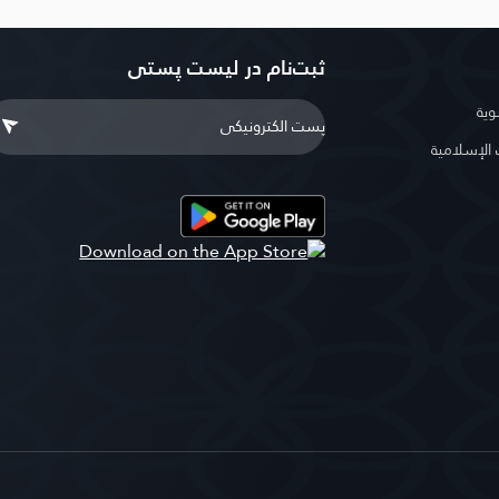
ثبت‌نام در ليست پستى
وية
لإسلامية