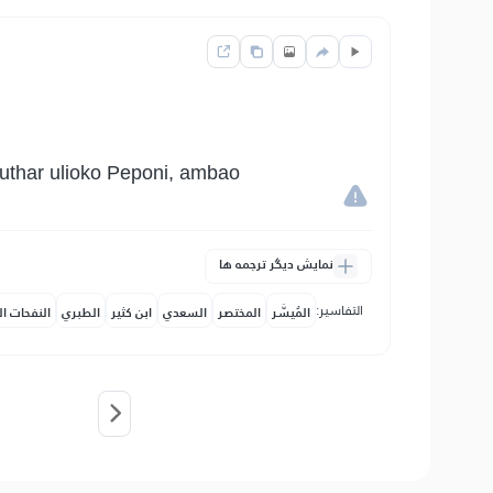
authar ulioko Peponi, ambao
نمایش دیگر ترجمه ها
التفاسير:
المُيسَّر
المختصر
السعدي
ابن كثير
الطبري
النفحات ال