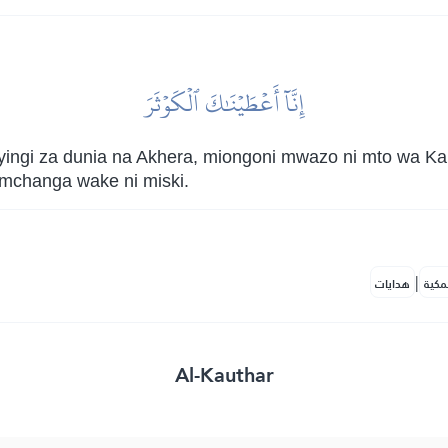
إِنَّآ أَعۡطَيۡنَٰكَ ٱلۡكَوۡثَرَ
 nyingi za dunia na Akhera, miongoni mwazo ni mto wa K
mchanga wake ni miski.
|
مكية
هدايات
Al-Kauthar