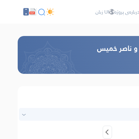
رباره‌ى پروژه
UI زبان
 و ناصر خميس