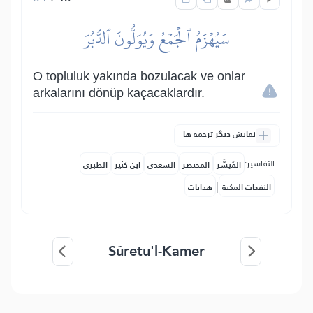
سَيُهۡزَمُ ٱلۡجَمۡعُ وَيُوَلُّونَ ٱلدُّبُرَ
O topluluk yakında bozulacak ve onlar
arkalarını dönüp kaçacaklardır.
نمایش دیگر ترجمه ها
التفاسير:
المُيسَّر
المختصر
السعدي
ابن كثير
الطبري
|
النفحات المكية
هدايات
Sûretu'l-Kamer