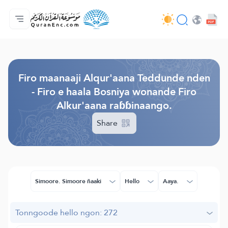
Jaɓɓorgo
Loowdi firooji ɗi
Audio
Golleeji topayɓe ( heyɗintinooɓe) ɓen - API
Fii eɓɓoore nde
Humpo'ndir e amen
Ɗemngal
Browse Old Version
Firo maanaaji Alqur'aana Teddunde nden
- Firo e haala Bosniya wonande Firo
Alkur'aana raɓɓinaango.
Share
Simoore. Simoore ñaaki
Hello
Aaya.
Tonngoode hello ngon: 272