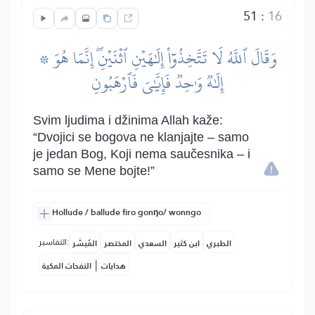
51
:
16
۞ وَقَالَ ٱللَّهُ لَا تَتَّخِذُوٓاْ إِلَٰهَيۡنِ ٱثۡنَيۡنِۖ إِنَّمَا هُوَ
إِلَٰهٞ وَٰحِدٞ فَإِيَّٰيَ فَٱرۡهَبُونِ
Svim ljudima i džinima Allah kaže:
“Dvojici se bogova ne klanjajte – samo
je jedan Bog, Koji nema saučesnika – i
samo se Mene bojte!”
Hollude / ballude firo gonŋo/ wonngo
التفاسير:
الطبري
ابن كثير
السعدي
المختصر
المُيسَّر
|
هدايات
النفحات المكية