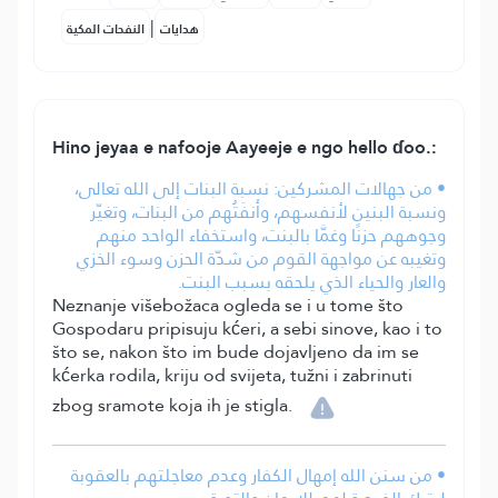
|
هدايات
النفحات المكية
Hino jeyaa e nafooje Aayeeje e ngo hello ɗoo.:
• من جهالات المشركين: نسبة البنات إلى الله تعالى،
ونسبة البنين لأنفسهم، وأَنفَتُهم من البنات، وتغيّر
وجوههم حزنًا وغمَّا بالبنت، واستخفاء الواحد منهم
وتغيبه عن مواجهة القوم من شدّة الحزن وسوء الخزي
والعار والحياء الذي يلحقه بسبب البنت.
Neznanje višebožaca ogleda se i u tome što
Gospodaru pripisuju kćeri, a sebi sinove, kao i to
što se, nakon što im bude dojavljeno da im se
kćerka rodila, kriju od svijeta, tužni i zabrinuti
zbog sramote koja ih je stigla.
• من سنن الله إمهال الكفار وعدم معاجلتهم بالعقوبة