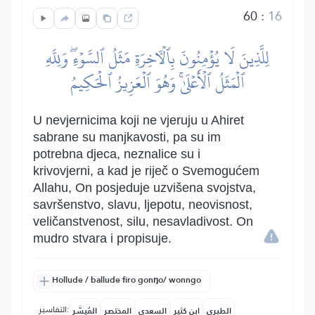
60
:
16
لِلَّذِينَ لَا يُؤۡمِنُونَ بِٱلۡأٓخِرَةِ مَثَلُ ٱلسَّوۡءِۖ وَلِلَّهِ
ٱلۡمَثَلُ ٱلۡأَعۡلَىٰۚ وَهُوَ ٱلۡعَزِيزُ ٱلۡحَكِيمُ
U nevjernicima koji ne vjeruju u Ahiret
sabrane su manjkavosti, pa su im
potrebna djeca, neznalice su i
krivovjerni, a kad je riječ o Svemogućem
Allahu, On posjeduje uzvišena svojstva,
savršenstvo, slavu, ljepotu, neovisnost,
veličanstvenost, silu, nesavladivost. On
mudro stvara i propisuje.
Hollude / ballude firo gonŋo/ wonngo
التفاسير:
الطبري
ابن كثير
السعدي
المختصر
المُيسَّر