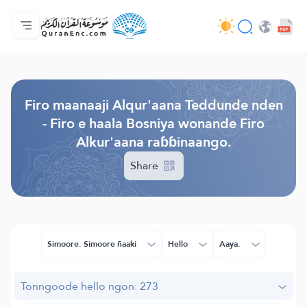
Jaɓɓorgo
Loowdi firooji ɗi
Audio
Golleeji topayɓe ( heyɗintinooɓe) ɓen - API
Fii eɓɓoore nde
Humpo'ndir e amen
Ɗemngal
Browse Old Version
Firo maanaaji Alqur'aana Teddunde nden
- Firo e haala Bosniya wonande Firo
Alkur'aana raɓɓinaango.
Share
Simoore. Simoore ñaaki
Hello
Aaya.
Tonngoode hello ngon: 273