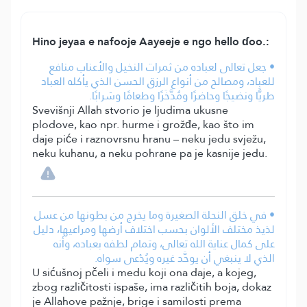
Hino jeyaa e nafooje Aayeeje e ngo hello ɗoo.:
• جعل تعالى لعباده من ثمرات النخيل والأعناب منافع
للعباد، ومصالح من أنواع الرزق الحسن الذي يأكله العباد
طريًّا ونضيجًا وحاضرًا ومُدَّخَرًا وطعامًا وشرابًا.
Svevišnji Allah stvorio je ljudima ukusne
plodove, kao npr. hurme i grožđe, kao što im
daje piće i raznovrsnu hranu – neku jedu svježu,
neku kuhanu, a neku pohrane pa je kasnije jedu.
• في خلق النحلة الصغيرة وما يخرج من بطونها من عسل
لذيذ مختلف الألوان بحسب اختلاف أرضها ومراعيها، دليل
على كمال عناية الله تعالى، وتمام لطفه بعباده، وأنه
الذي لا ينبغي أن يوحَّد غيره ويُدْعى سواه.
U sićušnoj pčeli i medu koji ona daje, a kojeg,
zbog različitosti ispaše, ima različitih boja, dokaz
je Allahove pažnje, brige i samilosti prema