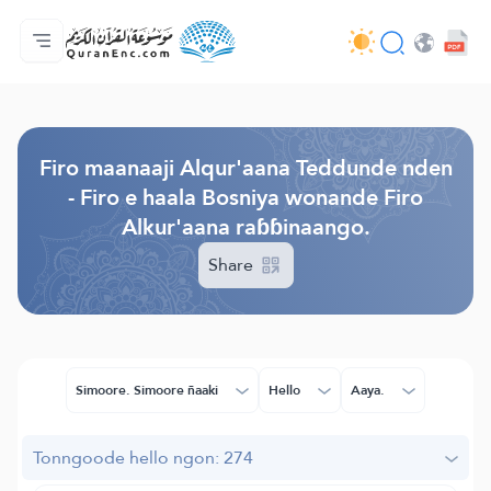
Jaɓɓorgo
Loowdi firooji ɗi
Audio
Golleeji topayɓe ( heyɗintinooɓe) ɓen - API
Fii eɓɓoore nde
Humpo'ndir e amen
Ɗemngal
Browse Old Version
Firo maanaaji Alqur'aana Teddunde nden
- Firo e haala Bosniya wonande Firo
Alkur'aana raɓɓinaango.
Share
Simoore. Simoore ñaaki
Hello
Aaya.
Tonngoode hello ngon: 274