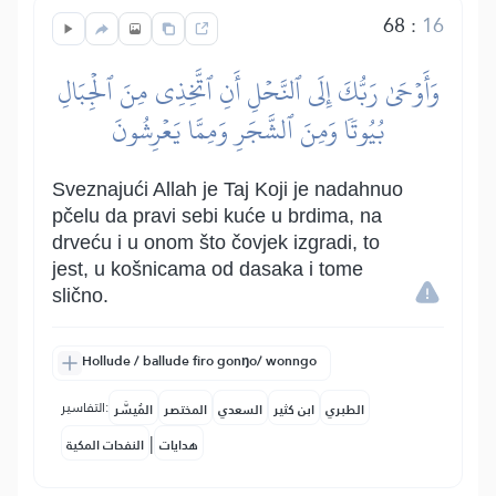
68
:
16
وَأَوۡحَىٰ رَبُّكَ إِلَى ٱلنَّحۡلِ أَنِ ٱتَّخِذِي مِنَ ٱلۡجِبَالِ
بُيُوتٗا وَمِنَ ٱلشَّجَرِ وَمِمَّا يَعۡرِشُونَ
Sveznajući Allah je Taj Koji je nadahnuo
pčelu da pravi sebi kuće u brdima, na
drveću i u onom što čovjek izgradi, to
jest, u košnicama od dasaka i tome
slično.
Hollude / ballude firo gonŋo/ wonngo
التفاسير:
الطبري
ابن كثير
السعدي
المختصر
المُيسَّر
|
هدايات
النفحات المكية