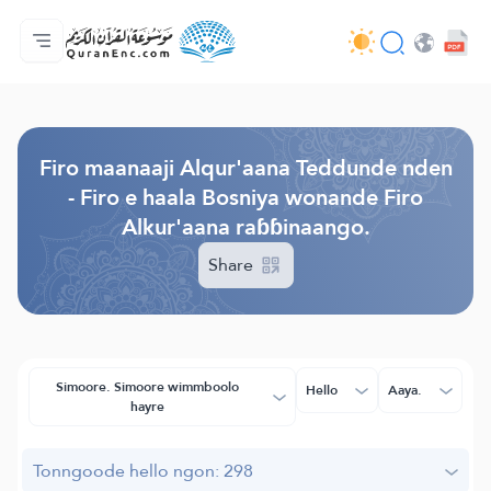
Jaɓɓorgo
Loowdi firooji ɗi
Audio
Golleeji topayɓe ( heyɗintinooɓe) ɓen - API
Fii eɓɓoore nde
Humpo'ndir e amen
Ɗemngal
Browse Old Version
Firo maanaaji Alqur'aana Teddunde nden
- Firo e haala Bosniya wonande Firo
Alkur'aana raɓɓinaango.
Share
Simoore. Simoore wimmboolo
Hello
Aaya.
hayre
Tonngoode hello ngon: 298