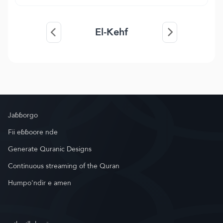
El-Kehf
Jaɓɓorgo
Fii eɓɓoore nde
Generate Quranic Designs
Continuous streaming of the Quran
Humpo'ndir e amen