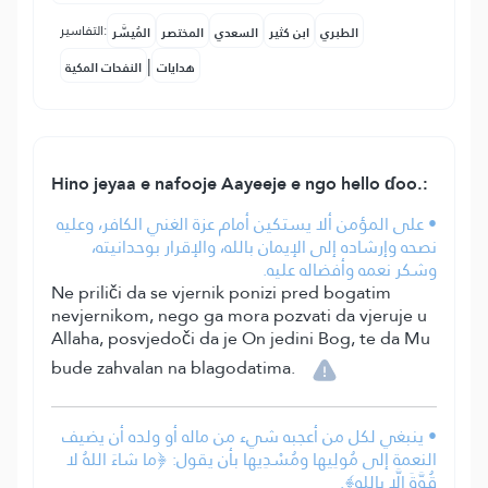
التفاسير:
الطبري
ابن كثير
السعدي
المختصر
المُيسَّر
|
هدايات
النفحات المكية
Hino jeyaa e nafooje Aayeeje e ngo hello ɗoo.:
• على المؤمن ألا يستكين أمام عزة الغني الكافر، وعليه
نصحه وإرشاده إلى الإيمان بالله، والإقرار بوحدانيته،
وشكر نعمه وأفضاله عليه.
Ne priliči da se vjernik ponizi pred bogatim
nevjernikom, nego ga mora pozvati da vjeruje u
Allaha, posvjedoči da je On jedini Bog, te da Mu
bude zahvalan na blagodatima.
• ينبغي لكل من أعجبه شيء من ماله أو ولده أن يضيف
النعمة إلى مُولِيها ومُسْدِيها بأن يقول: ﴿ما شاءَ اللهُ لا
قُوَّةَ إلَّا بِاللهِ﴾.