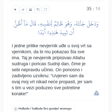
35
:
18
وَدَخَلَ جَنَّتَهُۥ وَهُوَ ظَالِمٞ لِّنَفۡسِهِۦ قَالَ مَآ أَظُنُّ
أَن تَبِيدَ هَٰذِهِۦٓ أَبَدٗا
I jedne prilike nevjernik uđe u svoj vrt sa
vjernikom, da bi mu pokazao šta sve
ima. Taj je nevjernik pripisivao Allahu
sudruga i poricao Sudnji dan, čime je
sebi nepravdu učinio. On ponosno i
zadivljeno uzviknu: “Uvjeren sam da
ovaj moj vrt nikad neće propasti, jer sam
s tim u vezi poduzeo sve potrebne
korake!”
Hollude / ballude firo gonŋo/ wonngo