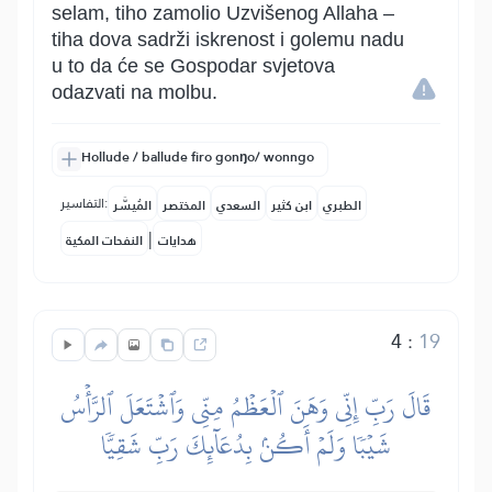
selam, tiho zamolio Uzvišenog Allaha –
tiha dova sadrži iskrenost i golemu nadu
u to da će se Gospodar svjetova
odazvati na molbu.
Hollude / ballude firo gonŋo/ wonngo
التفاسير:
الطبري
ابن كثير
السعدي
المختصر
المُيسَّر
|
هدايات
النفحات المكية
4
:
19
قَالَ رَبِّ إِنِّي وَهَنَ ٱلۡعَظۡمُ مِنِّي وَٱشۡتَعَلَ ٱلرَّأۡسُ
شَيۡبٗا وَلَمۡ أَكُنۢ بِدُعَآئِكَ رَبِّ شَقِيّٗا