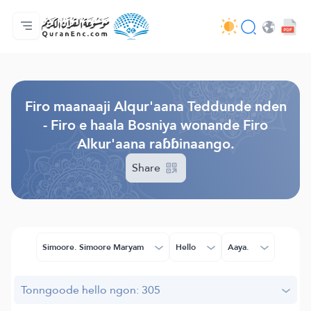
Jaɓɓorgo
Loowdi firooji ɗi
Audio
Golleeji topayɓe ( heyɗintinooɓe) ɓen - API
Fii eɓɓoore nde
Humpo'ndir e amen
Ɗemngal
Browse Old Version
Firo maanaaji Alqur'aana Teddunde nden
- Firo e haala Bosniya wonande Firo
Alkur'aana raɓɓinaango.
Share
Simoore. Simoore Maryam
Hello
Aaya.
Tonngoode hello ngon: 305