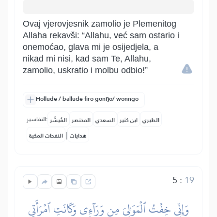
Ovaj vjerovjesnik zamolio je Plemenitog
Allaha rekavši: “Allahu, već sam ostario i
onemoćao, glava mi je osijedjela, a
nikad mi nisi, kad sam Te, Allahu,
zamolio, uskratio i molbu odbio!”
Hollude / ballude firo gonŋo/ wonngo
التفاسير:
الطبري
ابن كثير
السعدي
المختصر
المُيسَّر
|
هدايات
النفحات المكية
5
:
19
وَإِنِّي خِفۡتُ ٱلۡمَوَٰلِيَ مِن وَرَآءِي وَكَانَتِ ٱمۡرَأَتِي