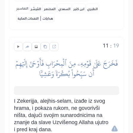
التفاسير:
الطبري
ابن كثير
السعدي
المختصر
المُيسَّر
|
هدايات
النفحات المكية
11
:
19
فَخَرَجَ عَلَىٰ قَوۡمِهِۦ مِنَ ٱلۡمِحۡرَابِ فَأَوۡحَىٰٓ إِلَيۡهِمۡ
أَن سَبِّحُواْ بُكۡرَةٗ وَعَشِيّٗا
I Zekerijja, alejhis-selam, izađe iz svog
hrama, i pokaza rukom, ne govorivši
ništa, dajući svojim sunarodnicima na
znanje da slave Uzvišenog Allaha ujutro
i pred kraj dana.