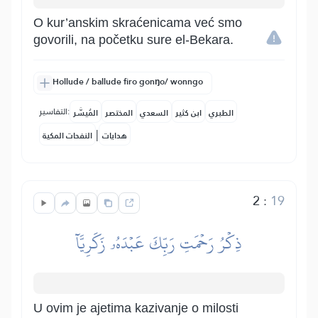
O kur’anskim skraćenicama već smo
govorili, na početku sure el-Bekara.
Hollude / ballude firo gonŋo/ wonngo
التفاسير:
الطبري
ابن كثير
السعدي
المختصر
المُيسَّر
|
هدايات
النفحات المكية
2
:
19
ذِكۡرُ رَحۡمَتِ رَبِّكَ عَبۡدَهُۥ زَكَرِيَّآ
U ovim je ajetima kazivanje o milosti