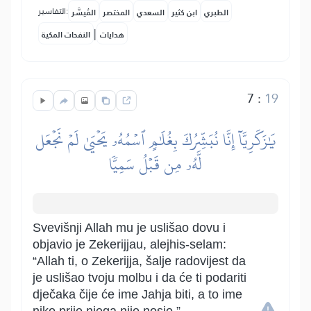
التفاسير:
الطبري
ابن كثير
السعدي
المختصر
المُيسَّر
|
هدايات
النفحات المكية
7
:
19
يَٰزَكَرِيَّآ إِنَّا نُبَشِّرُكَ بِغُلَٰمٍ ٱسۡمُهُۥ يَحۡيَىٰ لَمۡ نَجۡعَل
لَّهُۥ مِن قَبۡلُ سَمِيّٗا
Svevišnji Allah mu je uslišao dovu i
objavio je Zekerijjau, alejhis-selam:
“Allah ti, o Zekerijja, šalje radovijest da
je uslišao tvoju molbu i da će ti podariti
dječaka čije će ime Jahja biti, a to ime