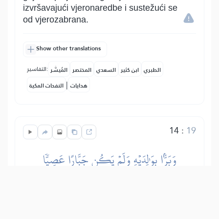
izvršavajući vjeronaredbe i sustežući se
od vjerozabrana.
Show other translations
التفاسير:
الطبري
ابن كثير
السعدي
المختصر
المُيسَّر
|
هدايات
النفحات المكية
14
:
19
وَبَرَّۢا بِوَٰلِدَيۡهِ وَلَمۡ يَكُن جَبَّارًا عَصِيّٗا
Jahja je bio poslušan svojim roditeljima,
činio im je dobročinstvo, bio sažaljiv