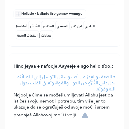
Hollude / ballude firo gonŋo/ wonngo
التفاسير:
الطبري
ابن كثير
السعدي
المختصر
المُيسَّر
|
هدايات
النفحات المكية
Hino jeyaa e nafooje Aayeeje e ngo hello ɗoo.:
• الضعف والعجز من أحب وسائل التوسل إلى الله؛ لأنه
يدل على التَّبَرُّؤِ من الحول والقوة، وتعلق القلب بحول
الله وقوته.
Najbolje čime se možeš umiljavati Allahu jest da
ističeš svoju nemoć i potrebu, tim više jer to
ukazuje da se ograđuješ od svoje moći i srcem
predaješ Allahovoj moći i volji.