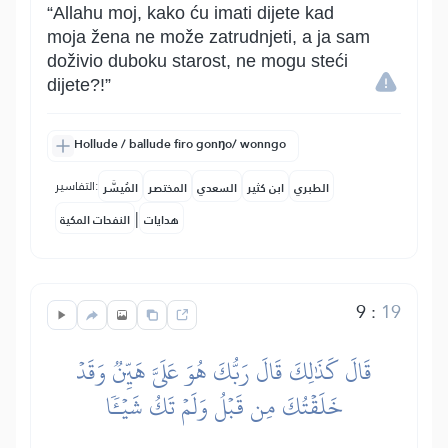
“Allahu moj, kako ću imati dijete kad
moja žena ne može zatrudnjeti, a ja sam
doživio duboku starost, ne mogu steći
dijete?!”
Hollude / ballude firo gonŋo/ wonngo
التفاسير:
الطبري
ابن كثير
السعدي
المختصر
المُيسَّر
|
هدايات
النفحات المكية
9
:
19
قَالَ كَذَٰلِكَ قَالَ رَبُّكَ هُوَ عَلَيَّ هَيِّنٞ وَقَدۡ
خَلَقۡتُكَ مِن قَبۡلُ وَلَمۡ تَكُ شَيۡـٔٗا