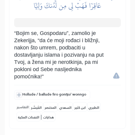
عَاقِرٗا فَهَبۡ لِي مِن لَّدُنكَ وَلِيّٗا
“Bojim se, Gospodaru”, zamolio je
Zekerijja, “da će moji rođaci i bližnji,
nakon što umrem, podbaciti u
dostavljanju islama i pozivanju na put
Tvoj, a žena mi je nerotkinja, pa mi
pokloni od Sebe nasljednika
pomoćnika!”
Hollude / ballude firo gonŋo/ wonngo
التفاسير:
الطبري
ابن كثير
السعدي
المختصر
المُيسَّر
|
هدايات
النفحات المكية