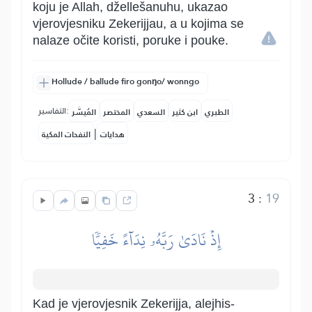
koju je Allah, džellešanuhu, ukazao
vjerovjesniku Zekerijjau, a u kojima se
nalaze očite koristi, poruke i pouke.
Hollude / ballude firo gonŋo/ wonngo
التفاسير:
الطبري
ابن كثير
السعدي
المختصر
المُيسَّر
|
هدايات
النفحات المكية
3
:
19
إِذۡ نَادَىٰ رَبَّهُۥ نِدَآءً خَفِيّٗا
Kad je vjerovjesnik Zekerijja, alejhis-