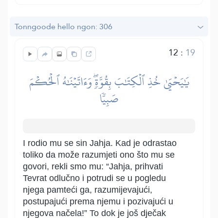
Tonngoode hello ngon: 306
12
:
19
يَٰيَحۡيَىٰ خُذِ ٱلۡكِتَٰبَ بِقُوَّةٖۖ وَءَاتَيۡنَٰهُ ٱلۡحُكۡمَ
صَبِيّٗا
I rodio mu se sin Jahja. Kad je odrastao
toliko da može razumjeti ono što mu se
govori, rekli smo mu: “Jahja, prihvati
Tevrat odlučno i potrudi se u pogledu
njega pamteći ga, razumijevajući,
postupajući prema njemu i pozivajući u
njegova načela!” To dok je još dječak