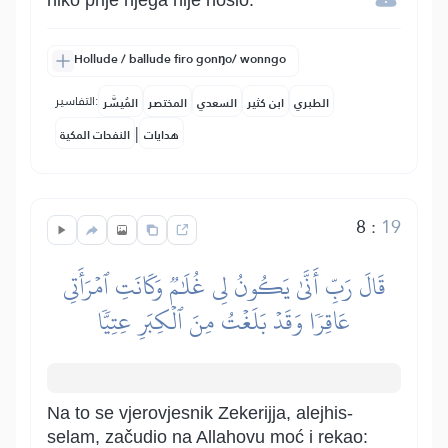
niko prije njega nije nosio.”
Hollude / ballude firo gonŋo/ wonngo
التفاسير:
الطبري
ابن كثير
السعدي
المختصر
المُيسَّر
|
هدايات
النفحات المكية
8
:
19
قَالَ رَبِّ أَنَّىٰ يَكُونُ لِي غُلَٰمٞ وَكَانَتِ ٱمۡرَأَتِي
عَاقِرٗا وَقَدۡ بَلَغۡتُ مِنَ ٱلۡكِبَرِ عِتِيّٗا
Na to se vjerovjesnik Zekerijja, alejhis-
selam, začudio na Allahovu moć i rekao: