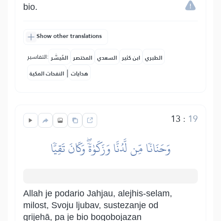
bio.
Show other translations
التفاسير:
الطبري
ابن كثير
السعدي
المختصر
المُيسَّر
|
هدايات
النفحات المكية
13
:
19
وَحَنَانٗا مِّن لَّدُنَّا وَزَكَوٰةٗۖ وَكَانَ تَقِيّٗا
Allah je podario Jahjau, alejhis-selam,
milost, Svoju ljubav, sustezanje od
grijehā, pa je bio bogobojazan