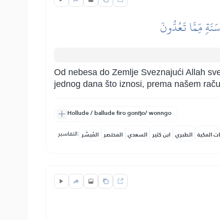
َنَةٖ مِّمَّا تَعُدُّونَ
Od nebesa do Zemlje Sveznajući Allah sve
jednog dana što iznosi, prema našem raču
Hollude / ballude firo gonŋo/ wonngo
التفاسير:
ات المكية
الطبري
ابن كثير
السعدي
المختصر
المُيسَّر