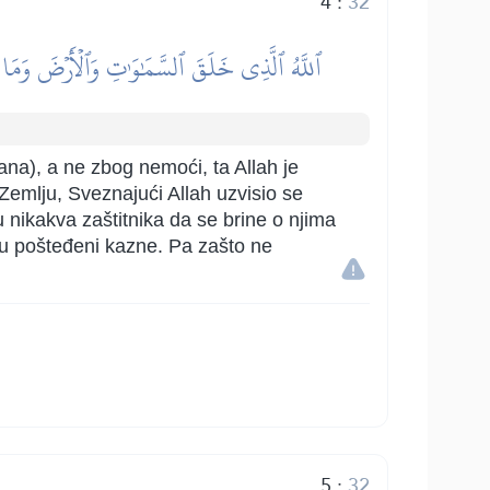
4
:
32
ٱللَّهُ ٱلَّذِي خَلَقَ ٱلسَّمَٰوَٰتِ وَٱلۡأَرۡضَ وَمَا ب
dana), a ne zbog nemoći, ta Allah je
i Zemlju, Sveznajući Allah uzvisio se
 nikakva zaštitnika da se brine o njima
du pošteđeni kazne. Pa zašto ne
5
:
32