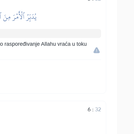
يُدَبِّرُ ٱلۡأَمۡرَ مِنَ 
o raspoređivanje Allahu vraća u toku
6
:
32