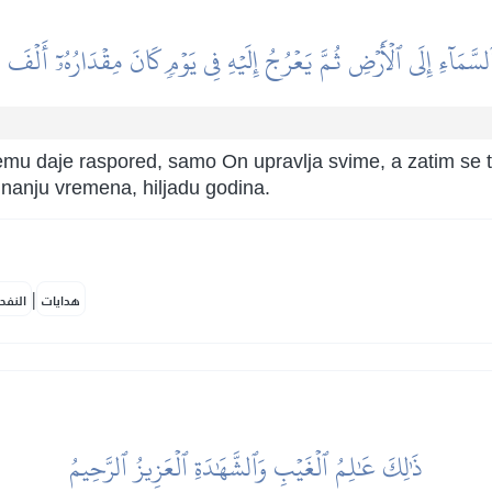
ٱلسَّمَآءِ إِلَى ٱلۡأَرۡضِ ثُمَّ يَعۡرُجُ إِلَيۡهِ فِي يَوۡمٖ كَانَ مِقۡدَارُهُۥٓ أَلۡفَ س
mu daje raspored, samo On upravlja svime, a zatim se t
nanju vremena, hiljadu godina.
|
هدايات
النفح
ذَٰلِكَ عَٰلِمُ ٱلۡغَيۡبِ وَٱلشَّهَٰدَةِ ٱلۡعَزِيزُ ٱلرَّحِيمُ