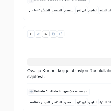
التفاسير:
ات المكية
الطبري
ابن كثير
السعدي
المختصر
المُيسَّر
Ovaj je Kur’an, koji je objavljen Resululla
svjetova.
Hollude / ballude firo gonŋo/ wonngo
التفاسير:
ات المكية
الطبري
ابن كثير
السعدي
المختصر
المُيسَّر