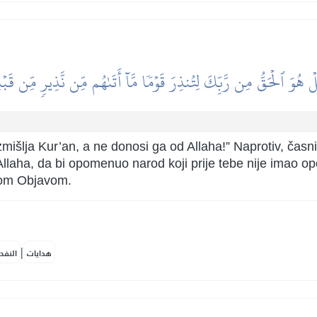
بَلۡ هُوَ ٱلۡحَقُّ مِن رَّبِّكَ لِتُنذِرَ قَوۡمٗا مَّآ أَتَىٰهُم مِّن نَّذِيرٖ مِّن قَبۡ
mišlja Kur’an, a ne donosi ga od Allaha!” Naprotiv, čas
llaha, da bi opomenuo narod koji prije tebe nije imao opom
jom Objavom.
|
هدايات
النفح