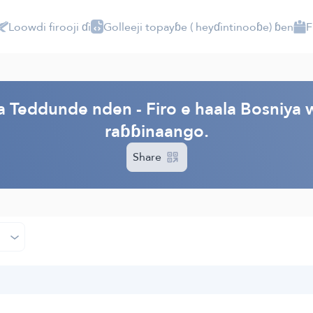
Loowdi firooji ɗi
Golleeji topayɓe ( heyɗintinooɓe) ɓen
F
PI
a Teddunde nden - Firo e haala Bosniya
raɓɓinaango.
Share