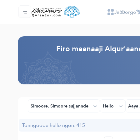
Jaɓɓorgo
Jaɓɓorgo
Loowdi firooji ɗi
Audio
Golleeji topayɓe ( heyɗintinooɓe) ɓen - A
Fii eɓɓoore nde
Humpo'ndir e amen
Ɗemngal
Browse Old Version
Firo maanaaji Alqur'aan
Simoore. Simoore sujjannde
Hello
Aaya.
Tonngoode hello ngon: 415