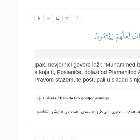
لِكَ لَعَلَّهُمۡ يَهۡتَدُونَ
Ipak, nevjernici govore laži: “Muhammed iz
a koja ti, Poslaniče, dolazi od Plemenitog A
Pravom stazom, te postupali u skladu s n
Hollude / ballude firo gonŋo/ wonngo
التفاسير:
ات المكية
الطبري
ابن كثير
السعدي
المختصر
المُيسَّر