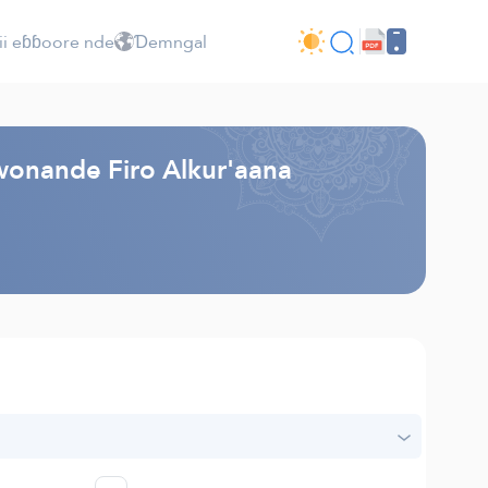
ii eɓɓoore nde
Ɗemngal
 wonande Firo Alkur'aana