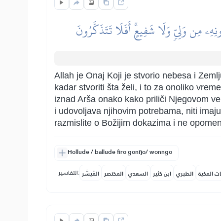
نِهِۦ مِن وَلِيّٖ وَلَا شَفِيعٍۚ أَفَلَا تَتَذَكَّرُونَ
Allah je Onaj Koji je stvorio nebesa i Zeml
kadar stvoriti šta želi, i to za onoliko vre
iznad Arša onako kako priliči Njegovom vel
i udovoljava njihovim potrebama, niti ima
razmislite o Božijim dokazima i ne opome
Hollude / ballude firo gonŋo/ wonngo
التفاسير:
ات المكية
الطبري
ابن كثير
السعدي
المختصر
المُيسَّر