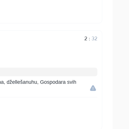
2
:
32
laha, džellešanuhu, Gospodara svih