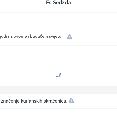
Es-Sedžda
 ljudi na ovome i budućem svijetu.
الٓمٓ
 značenje kur’anskih skraćenica.