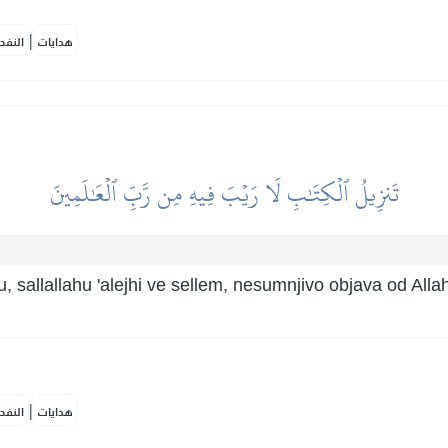
|
هدايات
النفح
تَنزِيلُ ٱلۡكِتَٰبِ لَا رَيۡبَ فِيهِ مِن رَّبِّ ٱلۡعَٰلَمِينَ
hu, sallallahu 'alejhi ve sellem, nesumnjivo objava od Al
|
هدايات
النفح