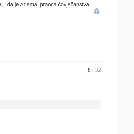
ja, i da je Adema, praoca čovječanstva,
8
:
32