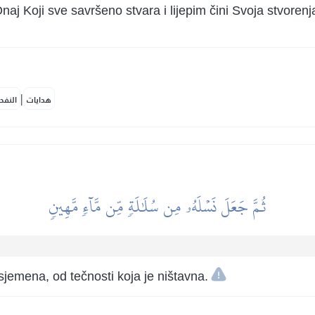
naj Koji sve savršeno stvara i lijepim čini Svoja stvoren
|
هدايات
النفح
ثُمَّ جَعَلَ نَسۡلَهُۥ مِن سُلَٰلَةٖ مِّن مَّآءٖ مَّهِينٖ
jemena, od tečnosti koja je ništavna.