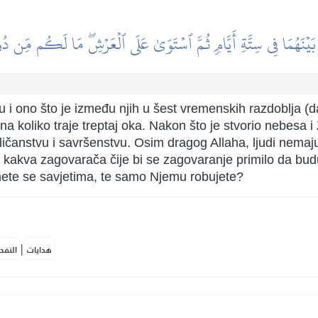
َيۡنَهُمَا فِي سِتَّةِ أَيَّامٖ ثُمَّ ٱسۡتَوَىٰ عَلَى ٱلۡعَرۡشِۖ مَا لَكُم مِّن دُو
ju i ono što je između njih u šest vremenskih razdoblja (
mena koliko traje treptaj oka. Nakon što je stvorio nebesa 
ičanstvu i savršenstvu. Osim dragog Allaha, ljudi nemaju
ju kakva zagovarača čije bi se zagovaranje primilo da bu
nete se savjetima, te samo Njemu robujete?
|
هدايات
النفح