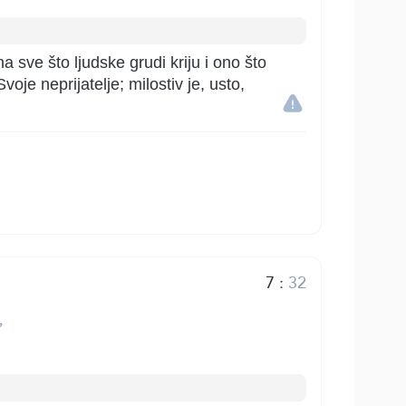
a sve što ljudske grudi kriju i ono što
voje neprijatelje; milostiv je, usto,
7
:
32
ٱ