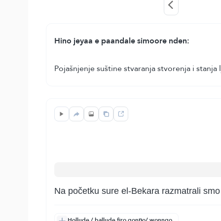
Hino jeyaa e paandale simoore nden:
Pojašnjenje suštine stvaranja stvorenja i stanja
Na početku sure el-Bekara razmatrali smo
Hollude / ballude firo gonŋo/ wonngo