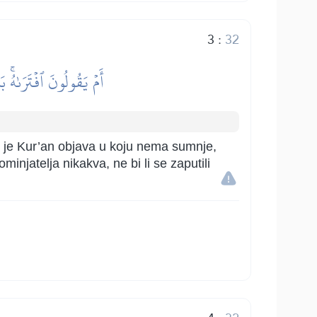
3
:
32
أَمۡ يَقُولُونَ ٱفۡتَرَىٰهُۚ 
ni je Kur’an objava u koju nema sumnje,
injatelja nikakva, ne bi li se zaputili