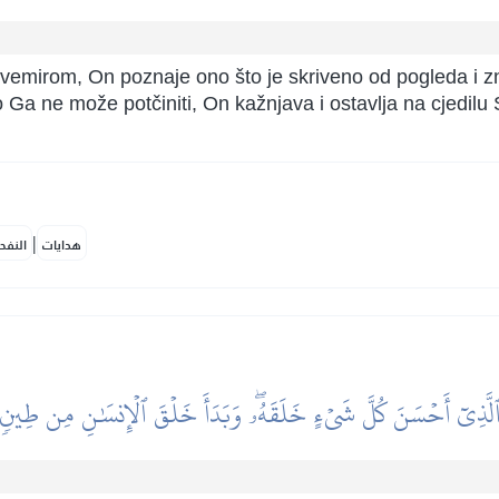
a svemirom, On poznaje ono što je skriveno od pogleda i zn
iko Ga ne može potčiniti, On kažnjava i ostavlja na cjedilu S
|
هدايات
النفح
لَّذِيٓ أَحۡسَنَ كُلَّ شَيۡءٍ خَلَقَهُۥۖ وَبَدَأَ خَلۡقَ ٱلۡإِنسَٰنِ مِن طِينٖ