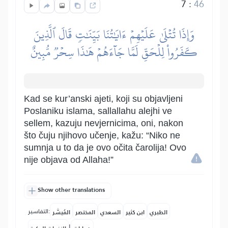
7
:
46
وَإِذَا تُتۡلَىٰ عَلَيۡهِمۡ ءَايَٰتُنَا بَيِّنَٰتٖ قَالَ ٱلَّذِينَ
كَفَرُواْ لِلۡحَقِّ لَمَّا جَآءَهُمۡ هَٰذَا سِحۡرٞ مُّبِينٌ
Kad se kur’anski ajeti, koji su objavljeni
Poslaniku islama, sallallahu alejhi ve
sellem, kazuju nevjernicima, oni, nakon
što čuju njihovo učenje, kažu: “Niko ne
sumnja u to da je ovo očita čarolija! Ovo
nije objava od Allaha!”
Show other translations
التفاسير:
الطبري
ابن كثير
السعدي
المختصر
المُيسَّر
|