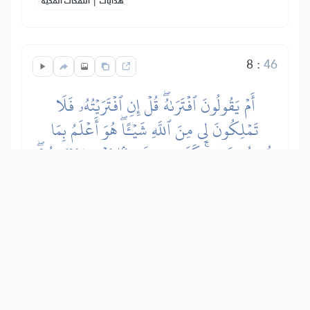
هدايات
النفحات المكية
8
:
46
أَمۡ يَقُولُونَ ٱفۡتَرَىٰهُۖ قُلۡ إِنِ ٱفۡتَرَيۡتُهُۥ فَلَا
تَمۡلِكُونَ لِي مِنَ ٱللَّهِ شَيۡـًٔاۖ هُوَ أَعۡلَمُ بِمَا
تُفِيضُونَ فِيهِۚ كَفَىٰ بِهِۦ شَهِيدَۢا بَيۡنِي وَبَيۡنَكُمۡۖ
وَهُوَ ٱلۡغَفُورُ ٱلرَّحِيمُ
Zar će krivovjerni reći: “Muhammed
izmišlja Kur’an, od sebe ga kazuje, a ne
donosi objavu od Allaha!” Reci im,
Poslaniče islama: “Kad bih izmišljao
Kur’an, vi me ne biste mogli zaštititi od