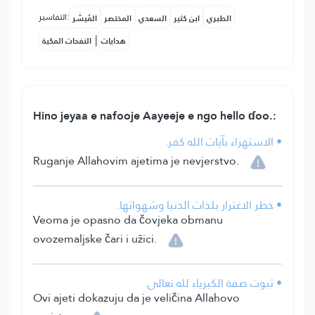
التفاسير:
الطبري
ابن كثير
السعدي
المختصر
المُيسَّر
|
هدايات
النفحات المكية
Hino jeyaa e nafooje Aayeeje e ngo hello ɗoo.:
• الاستهزاء بآيات الله كفر.
Ruganje Allahovim ajetima je nevjerstvo.
• خطر الاغترار بلذات الدنيا وشهواتها.
Veoma je opasno da čovjeka obmanu
ovozemaljske čari i užici.
• ثبوت صفة الكبرياء لله تعالى.
Ovi ajeti dokazuju da je veličina Allahovo