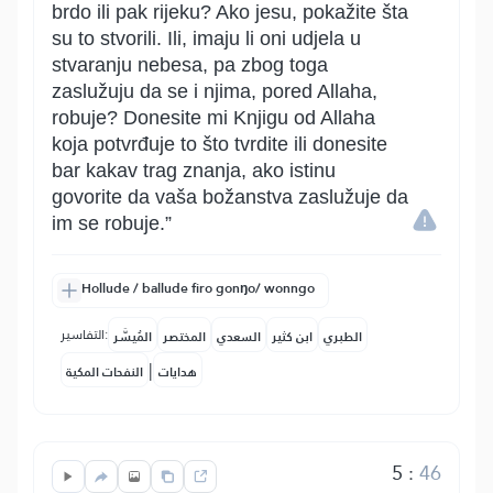
brdo ili pak rijeku? Ako jesu, pokažite šta
su to stvorili. Ili, imaju li oni udjela u
stvaranju nebesa, pa zbog toga
zaslužuju da se i njima, pored Allaha,
robuje? Donesite mi Knjigu od Allaha
koja potvrđuje to što tvrdite ili donesite
bar kakav trag znanja, ako istinu
govorite da vaša božanstva zaslužuje da
im se robuje.”
Hollude / ballude firo gonŋo/ wonngo
التفاسير:
الطبري
ابن كثير
السعدي
المختصر
المُيسَّر
|
هدايات
النفحات المكية
5
:
46