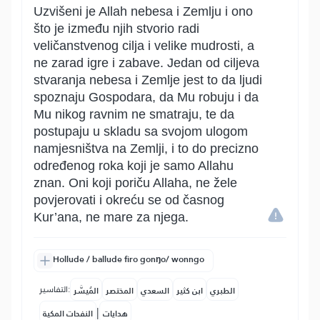
Uzvišeni je Allah nebesa i Zemlju i ono
što je između njih stvorio radi
veličanstvenog cilja i velike mudrosti, a
ne zarad igre i zabave. Jedan od ciljeva
stvaranja nebesa i Zemlje jest to da ljudi
spoznaju Gospodara, da Mu robuju i da
Mu nikog ravnim ne smatraju, te da
postupaju u skladu sa svojom ulogom
namjesništva na Zemlji, i to do precizno
određenog roka koji je samo Allahu
znan. Oni koji poriču Allaha, ne žele
povjerovati i okreću se od časnog
Kur’ana, ne mare za njega.
Hollude / ballude firo gonŋo/ wonngo
التفاسير:
الطبري
ابن كثير
السعدي
المختصر
المُيسَّر
|
هدايات
النفحات المكية