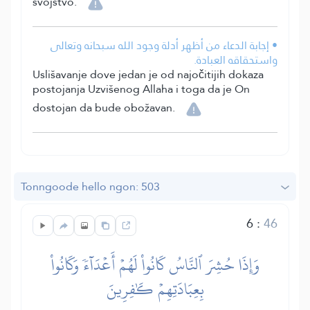
svojstvo.
• إجابة الدعاء من أظهر أدلة وجود الله سبحانه وتعالى
واستحقاقه العبادة.
Uslišavanje dove jedan je od najočitijih dokaza
postojanja Uzvišenog Allaha i toga da je On
dostojan da bude obožavan.
Tonngoode hello ngon: 503
6
:
46
وَإِذَا حُشِرَ ٱلنَّاسُ كَانُواْ لَهُمۡ أَعۡدَآءٗ وَكَانُواْ
بِعِبَادَتِهِمۡ كَٰفِرِينَ