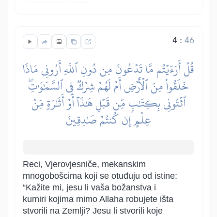
4
:
46
قُلۡ أَرَءَيۡتُم مَّا تَدۡعُونَ مِن دُونِ ٱللَّهِ أَرُونِي مَاذَا
خَلَقُواْ مِنَ ٱلۡأَرۡضِ أَمۡ لَهُمۡ شِرۡكٞ فِي ٱلسَّمَٰوَٰتِۖ
ٱئۡتُونِي بِكِتَٰبٖ مِّن قَبۡلِ هَٰذَآ أَوۡ أَثَٰرَةٖ مِّنۡ
عِلۡمٍ إِن كُنتُمۡ صَٰدِقِينَ
Reci, Vjerovjesniče, mekanskim
mnogobošcima koji se otuđuju od istine:
“Kažite mi, jesu li vaša božanstva i
kumiri kojima mimo Allaha robujete išta
stvorili na Zemlji? Jesu li stvorili koje