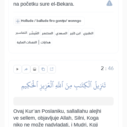
na početku sure el-Bekara.
Hollude / ballude firo gonŋo/ wonngo
التفاسير:
الطبري
ابن كثير
السعدي
المختصر
المُيسَّر
|
هدايات
النفحات المكية
2
:
46
تَنزِيلُ ٱلۡكِتَٰبِ مِنَ ٱللَّهِ ٱلۡعَزِيزِ ٱلۡحَكِيمِ
Ovaj Kur’an Poslaniku, sallallahu alejhi
ve sellem, objavljuje Allah, Silni, Koga
niko ne može nadvladati, i Mudri, Koji