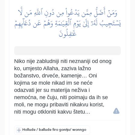
وَمَنۡ أَضَلُّ مِمَّن يَدۡعُواْ مِن دُونِ ٱللَّهِ مَن لَّا
يَسۡتَجِيبُ لَهُۥٓ إِلَىٰ يَوۡمِ ٱلۡقِيَٰمَةِ وَهُمۡ عَن دُعَآئِهِمۡ
غَٰفِلُونَ
Niko nije zabludniji niti neznaniji od onog
ko, umjesto Allaha, zaziva lažno
božanstvo, drveće, kamenje… Oni
kojima se mole nikad im se neće
odazvati jer su materija neživa i
nemoćna, ne čuju, niti poimaju da ih se
moli, ne mogu pribaviti nikakvu korist,
niti mogu otkloniti kakvu štetu…
Hollude / ballude firo gonŋo/ wonngo