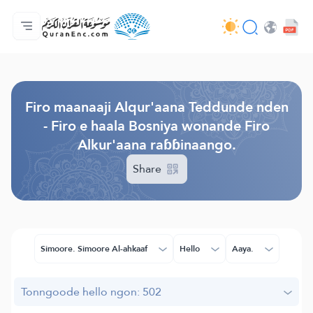
Jaɓɓorgo
Loowdi firooji ɗi
Audio
Golleeji topayɓe ( heyɗintinooɓe) ɓen - API
Fii eɓɓoore nde
Humpo'ndir e amen
Ɗemngal
Browse Old Version
Firo maanaaji Alqur'aana Teddunde nden
- Firo e haala Bosniya wonande Firo
Alkur'aana raɓɓinaango.
Share
Simoore. Simoore Al-ahkaaf
Hello
Aaya.
Tonngoode hello ngon: 502