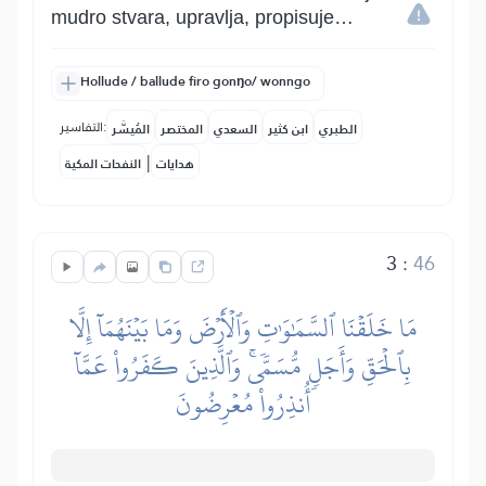
mudro stvara, upravlja, propisuje…
Hollude / ballude firo gonŋo/ wonngo
التفاسير:
الطبري
ابن كثير
السعدي
المختصر
المُيسَّر
|
هدايات
النفحات المكية
3
:
46
مَا خَلَقۡنَا ٱلسَّمَٰوَٰتِ وَٱلۡأَرۡضَ وَمَا بَيۡنَهُمَآ إِلَّا
بِٱلۡحَقِّ وَأَجَلٖ مُّسَمّٗىۚ وَٱلَّذِينَ كَفَرُواْ عَمَّآ
أُنذِرُواْ مُعۡرِضُونَ