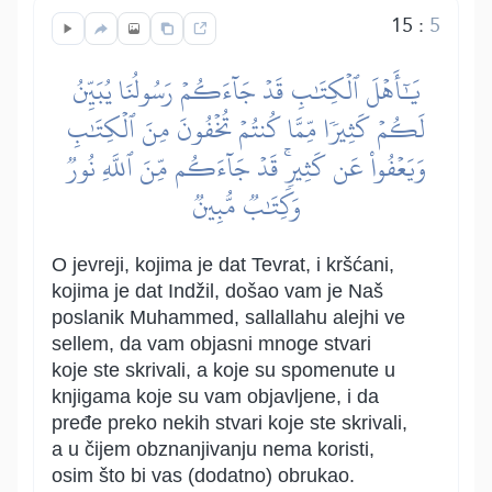
15
:
5
يَٰٓأَهۡلَ ٱلۡكِتَٰبِ قَدۡ جَآءَكُمۡ رَسُولُنَا يُبَيِّنُ
لَكُمۡ كَثِيرٗا مِّمَّا كُنتُمۡ تُخۡفُونَ مِنَ ٱلۡكِتَٰبِ
وَيَعۡفُواْ عَن كَثِيرٖۚ قَدۡ جَآءَكُم مِّنَ ٱللَّهِ نُورٞ
وَكِتَٰبٞ مُّبِينٞ
O jevreji, kojima je dat Tevrat, i kršćani,
kojima je dat Indžil, došao vam je Naš
poslanik Muhammed, sallallahu alejhi ve
sellem, da vam objasni mnoge stvari
koje ste skrivali, a koje su spomenute u
knjigama koje su vam objavljene, i da
pređe preko nekih stvari koje ste skrivali,
a u čijem obznanjivanju nema koristi,
osim što bi vas (dodatno) obrukao.