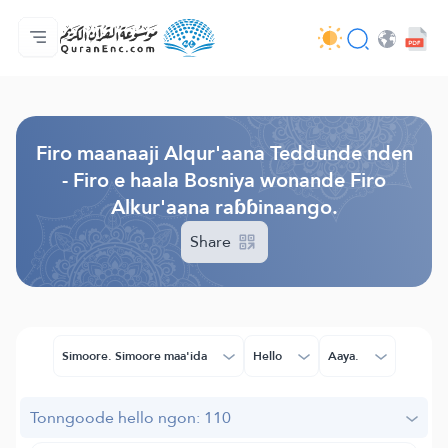
Jaɓɓorgo
Loowdi firooji ɗi
Audio
Golleeji topayɓe ( heyɗintinooɓe) ɓen - API
Fii eɓɓoore nde
Humpo'ndir e amen
Ɗemngal
Browse Old Version
Firo maanaaji Alqur'aana Teddunde nden
- Firo e haala Bosniya wonande Firo
Alkur'aana raɓɓinaango.
Share
Simoore. Simoore maa'ida
Hello
Aaya.
Tonngoode hello ngon: 110