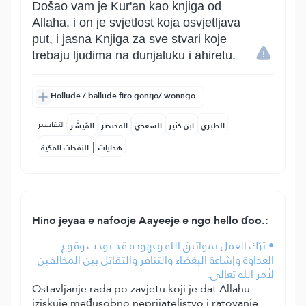
Došao vam je Kur'an kao knjiga od
Allaha, i on je svjetlost koja osvjetljava
put, i jasna Knjiga za sve stvari koje
trebaju ljudima na dunjaluku i ahiretu.
Hollude / ballude firo gonŋo/ wonngo
التفاسير:
الطبري
ابن كثير
السعدي
المختصر
المُيسَّر
|
هدايات
النفحات المكية
Hino jeyaa e nafooje Aayeeje e ngo hello ɗoo.:
• تَرْك العمل بمواثيق الله وعهوده قد يوجب وقوع
العداوة وإشاعة البغضاء والتنافر والتقاتل بين المخالفين
لأمر الله تعالى.
Ostavljanje rada po zavjetu koji je dat Allahu
iziskuje međusobno neprijateljstvo i ratovanje.