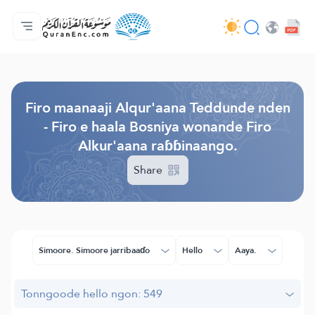
Jaɓɓorgo
Loowdi firooji ɗi
Audio
Golleeji topayɓe ( heyɗintinooɓe) ɓen - API
Fii eɓɓoore nde
Humpo'ndir e amen
Ɗemngal
Browse Old Version
Firo maanaaji Alqur'aana Teddunde nden
- Firo e haala Bosniya wonande Firo
Alkur'aana raɓɓinaango.
Share
Simoore. Simoore jarribaaɗo
Hello
Aaya.
Tonngoode hello ngon: 549