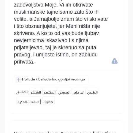
zadovoljstvo Moje. Vi im otkrivate
muslimanske tajne samo zato što ih
volite, a Ja najbolje znam što vi skrivate
i što obznanjujete, jer Meni ništa nije
skriveno. A ko to od vas bude ljubav
nevjernicima iskazivao i s njima
prijateljevao, taj je skrenuo sa puta
pravog, i umjesto istine, on zabludu
prihvata.
Hollude / ballude firo gonŋo/ wonngo
التفاسير:
الطبري
ابن كثير
السعدي
المختصر
المُيسَّر
|
هدايات
النفحات المكية