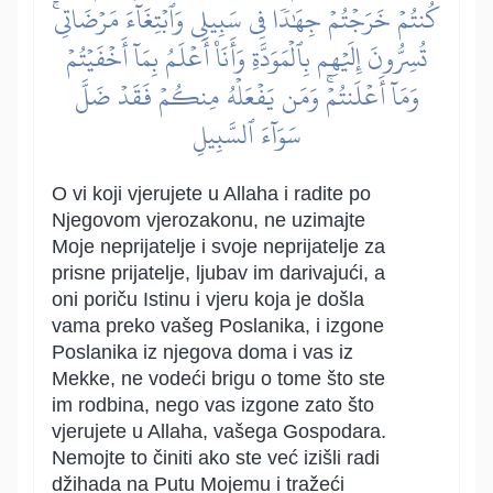
كُنتُمۡ خَرَجۡتُمۡ جِهَٰدٗا فِي سَبِيلِي وَٱبۡتِغَآءَ مَرۡضَاتِيۚ
تُسِرُّونَ إِلَيۡهِم بِٱلۡمَوَدَّةِ وَأَنَا۠ أَعۡلَمُ بِمَآ أَخۡفَيۡتُمۡ
وَمَآ أَعۡلَنتُمۡۚ وَمَن يَفۡعَلۡهُ مِنكُمۡ فَقَدۡ ضَلَّ
سَوَآءَ ٱلسَّبِيلِ
O vi koji vjerujete u Allaha i radite po
Njegovom vjerozakonu, ne uzimajte
Moje neprijatelje i svoje neprijatelje za
prisne prijatelje, ljubav im darivajući, a
oni poriču Istinu i vjeru koja je došla
vama preko vašeg Poslanika, i izgone
Poslanika iz njegova doma i vas iz
Mekke, ne vodeći brigu o tome što ste
im rodbina, nego vas izgone zato što
vjerujete u Allaha, vašega Gospodara.
Nemojte to činiti ako ste već izišli radi
džihada na Putu Mojemu i tražeći