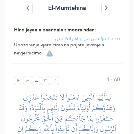
El-Mumtehina
Hino jeyaa e paandale simoore nden:
تحذير المؤمنين من تولي الكافرين.
Upozorenje vjernicima na prijateljevanje s
nevjernicima
1
:
60
يَٰٓأَيُّهَا ٱلَّذِينَ ءَامَنُواْ لَا تَتَّخِذُواْ عَدُوِّي
وَعَدُوَّكُمۡ أَوۡلِيَآءَ تُلۡقُونَ إِلَيۡهِم بِٱلۡمَوَدَّةِ وَقَدۡ
كَفَرُواْ بِمَا جَآءَكُم مِّنَ ٱلۡحَقِّ يُخۡرِجُونَ
ٱلرَّسُولَ وَإِيَّاكُمۡ أَن تُؤۡمِنُواْ بِٱللَّهِ رَبِّكُمۡ إِن