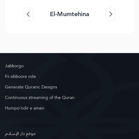
El-Mumtehina
Jaɓɓorgo
Fii eɓɓoore nde
Generate Quranic Designs
Continuous streaming of the Quran
Humpo'ndir e amen
موقع دار الإسلام