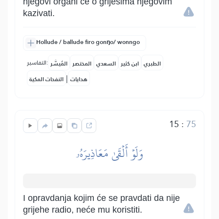
njegovi organi će o grijesima njegovim
kazivati.
Hollude / ballude firo gonŋo/ wonngo
التفاسير:
الطبري
ابن كثير
السعدي
المختصر
المُيسَّر
|
هدايات
النفحات المكية
15
:
75
وَلَوۡ أَلۡقَىٰ مَعَاذِيرَهُۥ
I opravdanja kojim će se pravdati da nije
grijehe radio, neće mu koristiti.