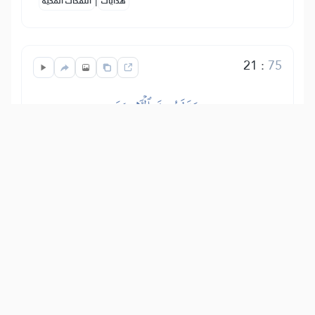
هدايات
النفحات المكية
21
:
75
وَتَذَرُونَ ٱلۡأٓخِرَةَ
I zapostavljate onaj svijet do kojeg vodi
pokoravanje Allahu i napuštanje
Njegovih zabrana.
Show other translations
التفاسير:
الطبري
ابن كثير
السعدي
المختصر
المُيسَّر
|
هدايات
النفحات المكية