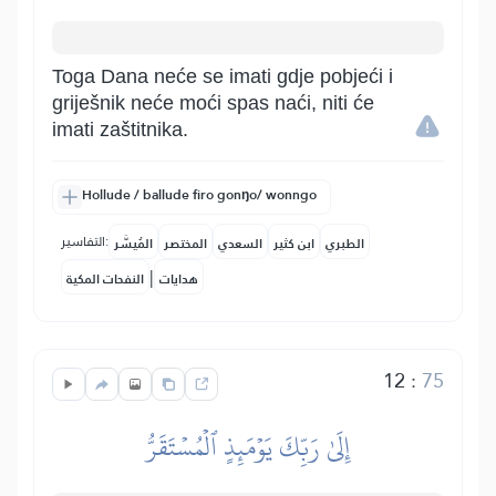
Toga Dana neće se imati gdje pobjeći i
griješnik neće moći spas naći, niti će
imati zaštitnika.
Hollude / ballude firo gonŋo/ wonngo
التفاسير:
الطبري
ابن كثير
السعدي
المختصر
المُيسَّر
|
هدايات
النفحات المكية
12
:
75
إِلَىٰ رَبِّكَ يَوۡمَئِذٍ ٱلۡمُسۡتَقَرُّ