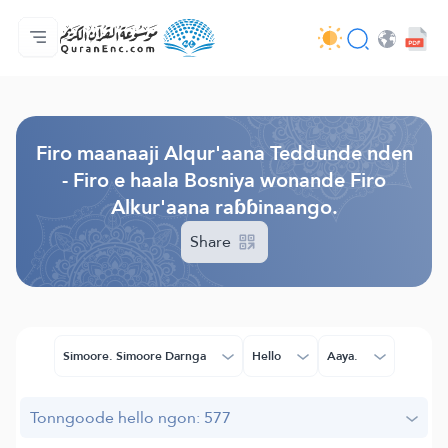
Jaɓɓorgo
Loowdi firooji ɗi
Audio
Golleeji topayɓe ( heyɗintinooɓe) ɓen - API
Fii eɓɓoore nde
Humpo'ndir e amen
Ɗemngal
Browse Old Version
Firo maanaaji Alqur'aana Teddunde nden
- Firo e haala Bosniya wonande Firo
Alkur'aana raɓɓinaango.
Share
Simoore. Simoore Darnga
Hello
Aaya.
Tonngoode hello ngon: 577