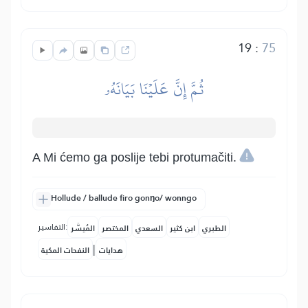
19
:
75
ثُمَّ إِنَّ عَلَيۡنَا بَيَانَهُۥ
A Mi ćemo ga poslije tebi protumačiti.
Hollude / ballude firo gonŋo/ wonngo
التفاسير:
الطبري
ابن كثير
السعدي
المختصر
المُيسَّر
|
هدايات
النفحات المكية