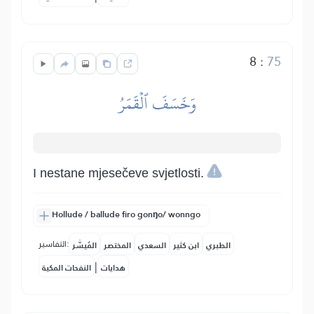
8
:
75
وَخَسَفَ ٱلۡقَمَرُ
I nestane mjesečeve svjetlosti.
Hollude / ballude firo gonŋo/ wonngo
التفاسير:
الطبري
ابن كثير
السعدي
المختصر
المُيسَّر
|
هدايات
النفحات المكية