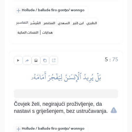
Hollude / ballude firo gonŋo/ wonngo
التفاسير:
الطبري
ابن كثير
السعدي
المختصر
المُيسَّر
|
هدايات
النفحات المكية
5
:
75
بَلۡ يُرِيدُ ٱلۡإِنسَٰنُ لِيَفۡجُرَ أَمَامَهُۥ
Čovjek želi, negirajući proživljenje, da
nastavi s griješenjem, bez ustručavanja.
Hollude / ballude firo gonŋo/ wonngo