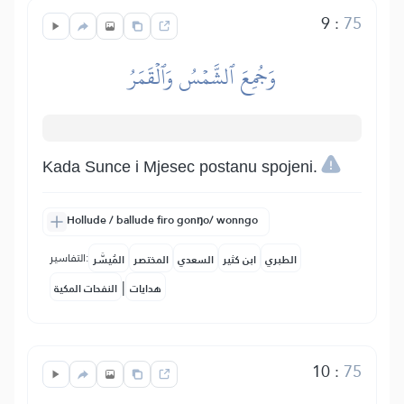
9
:
75
وَجُمِعَ ٱلشَّمۡسُ وَٱلۡقَمَرُ
Kada Sunce i Mjesec postanu spojeni.
Hollude / ballude firo gonŋo/ wonngo
التفاسير:
الطبري
ابن كثير
السعدي
المختصر
المُيسَّر
|
هدايات
النفحات المكية
10
:
75