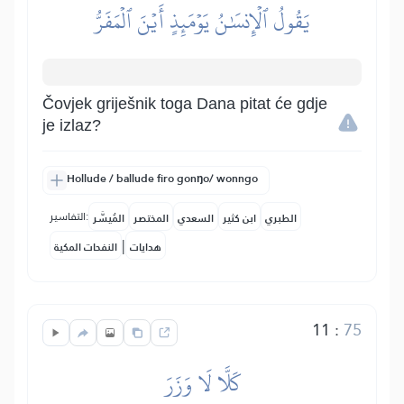
يَقُولُ ٱلۡإِنسَٰنُ يَوۡمَئِذٍ أَيۡنَ ٱلۡمَفَرُّ
Čovjek griješnik toga Dana pitat će gdje
je izlaz?
Hollude / ballude firo gonŋo/ wonngo
التفاسير:
الطبري
ابن كثير
السعدي
المختصر
المُيسَّر
|
هدايات
النفحات المكية
11
:
75
كَلَّا لَا وَزَرَ