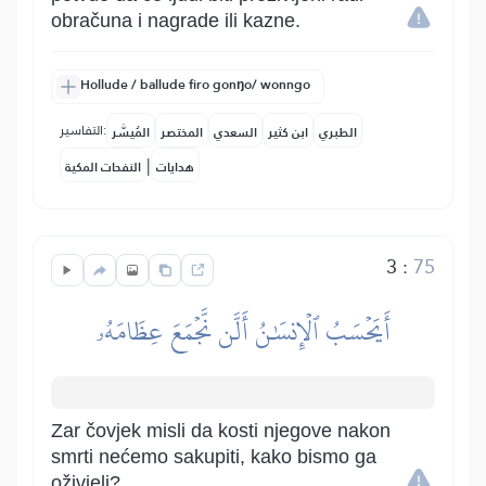
obračuna i nagrade ili kazne.
Hollude / ballude firo gonŋo/ wonngo
التفاسير:
الطبري
ابن كثير
السعدي
المختصر
المُيسَّر
|
هدايات
النفحات المكية
3
:
75
أَيَحۡسَبُ ٱلۡإِنسَٰنُ أَلَّن نَّجۡمَعَ عِظَامَهُۥ
Zar čovjek misli da kosti njegove nakon
smrti nećemo sakupiti, kako bismo ga
oživjeli?