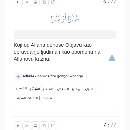
6
:
77
عُذۡرًا أَوۡ نُذۡرًا
Koji od Allaha donose Objavu kao
opravdanje ljudima i kao opomenu na
Allahovu kaznu.
Hollude / ballude firo gonŋo/ wonngo
التفاسير:
الطبري
ابن كثير
السعدي
المختصر
المُيسَّر
|
هدايات
النفحات المكية
7
:
77