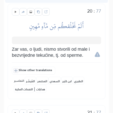
20
:
77
أَلَمۡ نَخۡلُقكُّم مِّن مَّآءٖ مَّهِينٖ
Zar vas, o ljudi, nismo stvorili od male i
bezvrijedne tekućine, tj. od sperme.
Show other translations
التفاسير:
الطبري
ابن كثير
السعدي
المختصر
المُيسَّر
|
هدايات
النفحات المكية
21
:
77