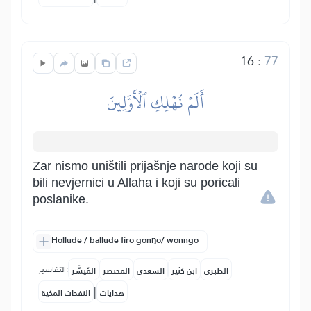
16
:
77
أَلَمۡ نُهۡلِكِ ٱلۡأَوَّلِينَ
Zar nismo uništili prijašnje narode koji su
bili nevjernici u Allaha i koji su poricali
poslanike.
Hollude / ballude firo gonŋo/ wonngo
التفاسير:
الطبري
ابن كثير
السعدي
المختصر
المُيسَّر
|
هدايات
النفحات المكية