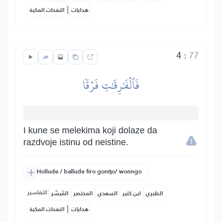
|
هدايات
النفحات المكية
4
:
77
فَٱلۡفَٰرِقَٰتِ فَرۡقٗا
I kune se melekima koji dolaze da
razdvoje istinu od neistine.
Hollude / ballude firo gonŋo/ wonngo
التفاسير:
الطبري
ابن كثير
السعدي
المختصر
المُيسَّر
|
هدايات
النفحات المكية