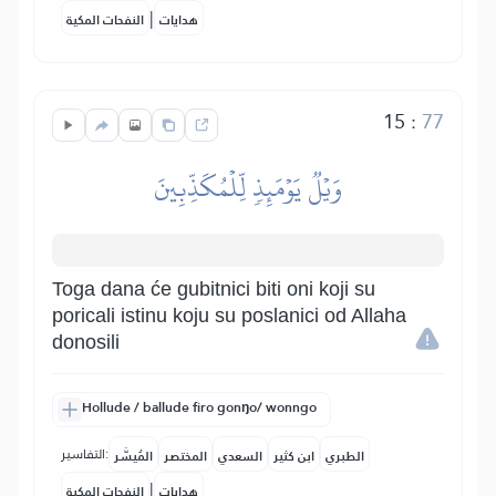
|
هدايات
النفحات المكية
15
:
77
وَيۡلٞ يَوۡمَئِذٖ لِّلۡمُكَذِّبِينَ
Toga dana će gubitnici biti oni koji su
poricali istinu koju su poslanici od Allaha
donosili
Hollude / ballude firo gonŋo/ wonngo
التفاسير:
الطبري
ابن كثير
السعدي
المختصر
المُيسَّر
|
هدايات
النفحات المكية