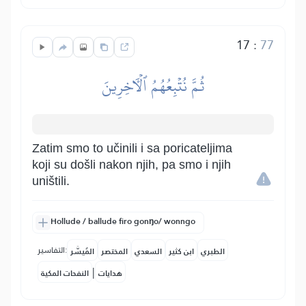
17
:
77
ثُمَّ نُتۡبِعُهُمُ ٱلۡأٓخِرِينَ
Zatim smo to učinili i sa poricateljima
koji su došli nakon njih, pa smo i njih
uništili.
Hollude / ballude firo gonŋo/ wonngo
التفاسير:
الطبري
ابن كثير
السعدي
المختصر
المُيسَّر
|
هدايات
النفحات المكية