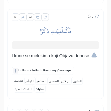
5
:
77
فَٱلۡمُلۡقِيَٰتِ ذِكۡرًا
I kune se melekima koji Objavu donose.
Hollude / ballude firo gonŋo/ wonngo
التفاسير:
الطبري
ابن كثير
السعدي
المختصر
المُيسَّر
|
هدايات
النفحات المكية