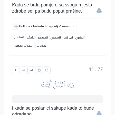
Kada se brda pomjere sa svoga mjesta i
zdrobe se, pa budu poput prašine.
Hollude / ballude firo gonŋo/ wonngo
التفاسير:
الطبري
ابن كثير
السعدي
المختصر
المُيسَّر
|
هدايات
النفحات المكية
11
:
77
وَإِذَا ٱلرُّسُلُ أُقِّتَتۡ
i kada se poslanici sakupe kada to bude
određeno