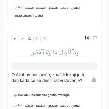
التفاسير:
الطبري
ابن كثير
السعدي
المختصر
المُيسَّر
|
هدايات
النفحات المكية
14
:
77
وَمَآ أَدۡرَىٰكَ مَا يَوۡمُ ٱلۡفَصۡلِ
O Allahov poslaniče, znaš li ti koji je to
dan kada će se desiti razvrstavanje?
Hollude / ballude firo gonŋo/ wonngo
التفاسير:
الطبري
ابن كثير
السعدي
المختصر
المُيسَّر