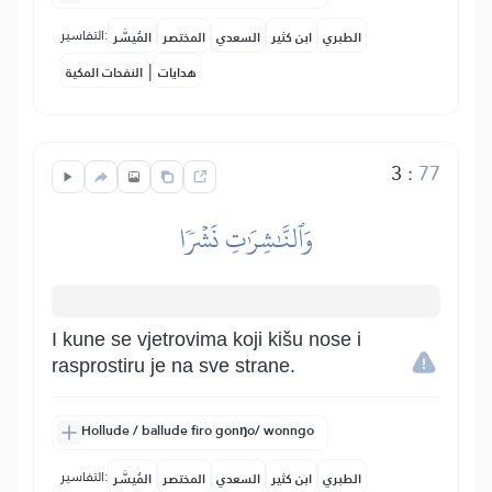
التفاسير:
الطبري
ابن كثير
السعدي
المختصر
المُيسَّر
|
هدايات
النفحات المكية
3
:
77
وَٱلنَّٰشِرَٰتِ نَشۡرٗا
I kune se vjetrovima koji kišu nose i
rasprostiru je na sve strane.
Hollude / ballude firo gonŋo/ wonngo
التفاسير:
الطبري
ابن كثير
السعدي
المختصر
المُيسَّر