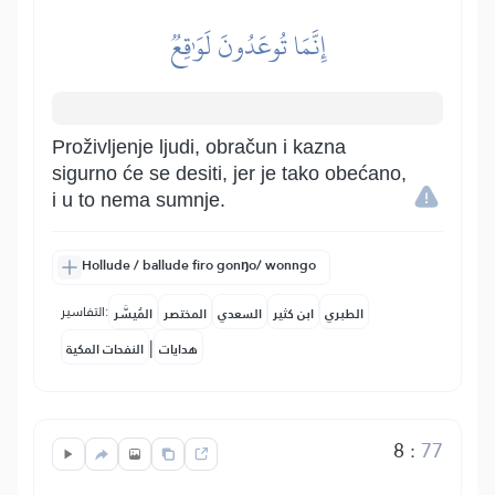
إِنَّمَا تُوعَدُونَ لَوَٰقِعٞ
Proživljenje ljudi, obračun i kazna
sigurno će se desiti, jer je tako obećano,
i u to nema sumnje.
Hollude / ballude firo gonŋo/ wonngo
التفاسير:
الطبري
ابن كثير
السعدي
المختصر
المُيسَّر
|
هدايات
النفحات المكية
8
:
77