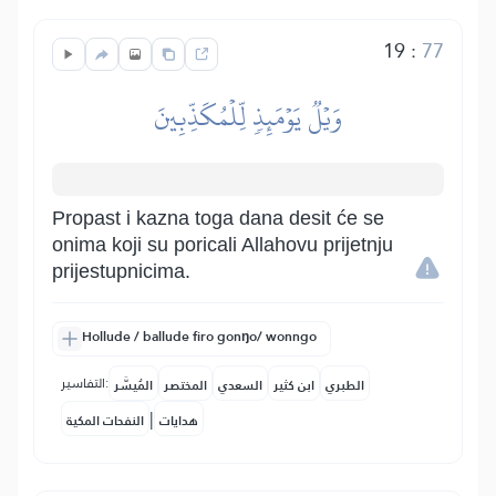
19
:
77
وَيۡلٞ يَوۡمَئِذٖ لِّلۡمُكَذِّبِينَ
Propast i kazna toga dana desit će se
onima koji su poricali Allahovu prijetnju
prijestupnicima.
Hollude / ballude firo gonŋo/ wonngo
التفاسير:
الطبري
ابن كثير
السعدي
المختصر
المُيسَّر
|
هدايات
النفحات المكية