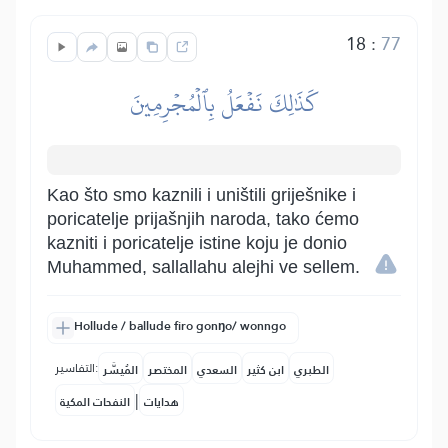
18
:
77
كَذَٰلِكَ نَفۡعَلُ بِٱلۡمُجۡرِمِينَ
Kao što smo kaznili i uništili griješnike i
poricatelje prijašnjih naroda, tako ćemo
kazniti i poricatelje istine koju je donio
Muhammed, sallallahu alejhi ve sellem.
Hollude / ballude firo gonŋo/ wonngo
التفاسير:
الطبري
ابن كثير
السعدي
المختصر
المُيسَّر
|
هدايات
النفحات المكية