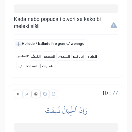
Kada nebo popuca i otvori se kako bi
meleki sišli
Hollude / ballude firo gonŋo/ wonngo
التفاسير:
الطبري
ابن كثير
السعدي
المختصر
المُيسَّر
|
هدايات
النفحات المكية
10
:
77
وَإِذَا ٱلۡجِبَالُ نُسِفَتۡ