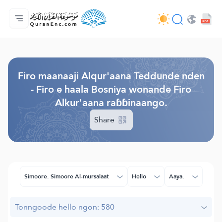
Jaɓɓorgo
Loowdi firooji ɗi
Audio
Golleeji topayɓe ( heyɗintinooɓe) ɓen - API
Fii eɓɓoore nde
Humpo'ndir e amen
Ɗemngal
Browse Old Version
Firo maanaaji Alqur'aana Teddunde nden
- Firo e haala Bosniya wonande Firo
Alkur'aana raɓɓinaango.
Share
Simoore. Simoore Al-mursalaat
Hello
Aaya.
Tonngoode hello ngon: 580