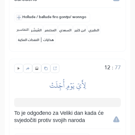
Hollude / ballude firo gonŋo/ wonngo
التفاسير:
الطبري
ابن كثير
السعدي
المختصر
المُيسَّر
|
هدايات
النفحات المكية
12
:
77
لِأَيِّ يَوۡمٍ أُجِّلَتۡ
To je odgođeno za Veliki dan kada će
svjedočiti protiv svojih naroda