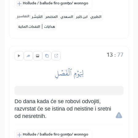
Hollude / ballude firo gonŋo/ wonngo
التفاسير:
الطبري
ابن كثير
السعدي
المختصر
المُيسَّر
|
هدايات
النفحات المكية
13
:
77
لِيَوۡمِ ٱلۡفَصۡلِ
Do dana kada će se robovi odvojiti,
razvrstat će se istina od neistine i sretni
od nesretnih.
Hollude / ballude firo gonŋo/ wonngo