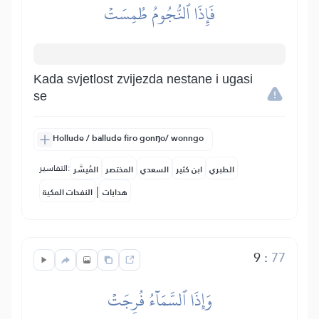
فَإِذَا ٱلنُّجُومُ طُمِسَتۡ
Kada svjetlost zvijezda nestane i ugasi
se
Hollude / ballude firo gonŋo/ wonngo
التفاسير:
الطبري
ابن كثير
السعدي
المختصر
المُيسَّر
|
هدايات
النفحات المكية
9
:
77
وَإِذَا ٱلسَّمَآءُ فُرِجَتۡ