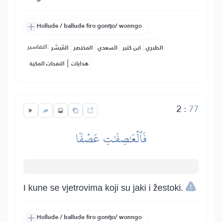
Hollude / ballude firo gonŋo/ wonngo
التفاسير:
الطبري
ابن كثير
السعدي
المختصر
المُيسَّر
|
هدايات
النفحات المكية
2
:
77
فَٱلۡعَٰصِفَٰتِ عَصۡفٗا
I kune se vjetrovima koji su jaki i žestoki.
Hollude / ballude firo gonŋo/ wonngo