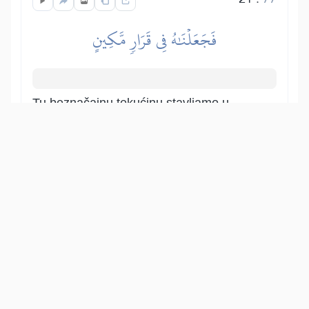
فَجَعَلۡنَٰهُ فِي قَرَارٖ مَّكِينٍ
Tu beznačajnu tekućinu stavljamo u
zaštićeno mjestio, tj. rodnicu.
Show other translations
التفاسير:
الطبري
ابن كثير
السعدي
المختصر
المُيسَّر
|
هدايات
النفحات المكية
22
:
77