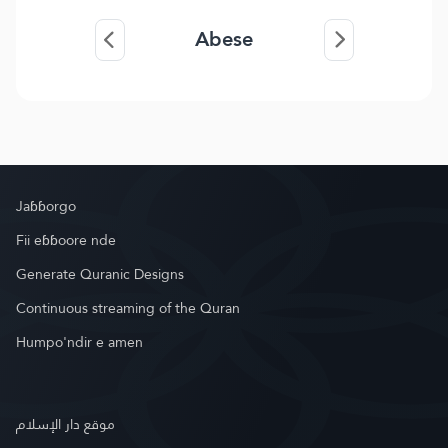
Abese
Jaɓɓorgo
Fii eɓɓoore nde
Generate Quranic Designs
Continuous streaming of the Quran
Humpo'ndir e amen
موقع دار الإسلام