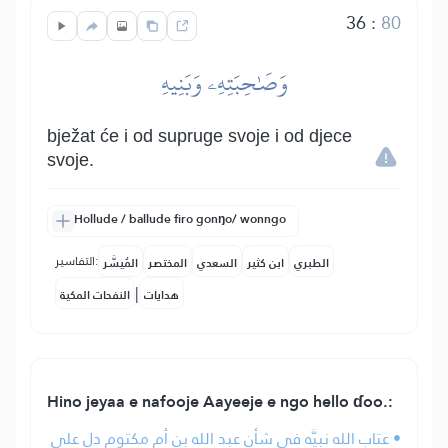
36
:
80
وَصَٰحِبَتِهِۦ وَبَنِيهِ
bježat će i od supruge svoje i od djece
svoje.
Hollude / ballude firo gonŋo/ wonngo
التفاسير:
الطبري
ابن كثير
السعدي
المختصر
المُيسَّر
|
هدايات
النفحات المكية
Hino jeyaa e nafooje Aayeeje e ngo hello ɗoo.:
• عتاب الله نبيَّه في شأن عبد الله بن أم مكتوم دل على