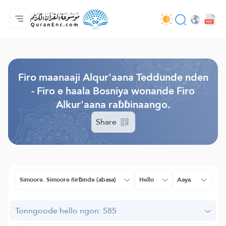
Jaɓɓorgo
Loowdi firooji ɗi
Audio
Golleeji topayɓe ( heyɗintinooɓe) ɓen - API
Fii eɓɓoore nde
Humpo'ndir e amen
Ɗemngal
Browse Old Version
Firo maanaaji Alqur'aana Teddunde nden
- Firo e haala Bosniya wonande Firo
Alkur'aana raɓɓinaango.
Share
Simoore. Simoore ñirɓinde (abasa)
Hello
Aaya.
Tonngoode hello ngon: 585