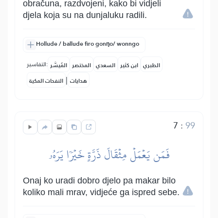
obračuna, razdvojeni, kako bi vidjeli
djela koja su na dunjaluku radili.
Hollude / ballude firo gonŋo/ wonngo
التفاسير:
الطبري
ابن كثير
السعدي
المختصر
المُيسَّر
|
هدايات
النفحات المكية
7
:
99
فَمَن يَعۡمَلۡ مِثۡقَالَ ذَرَّةٍ خَيۡرٗا يَرَهُۥ
Onaj ko uradi dobro djelo pa makar bilo
koliko mali mrav, vidjeće ga ispred sebe.