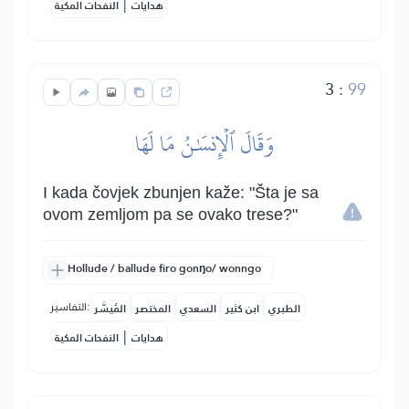
|
هدايات
النفحات المكية
3
:
99
وَقَالَ ٱلۡإِنسَٰنُ مَا لَهَا
I kada čovjek zbunjen kaže: "Šta je sa
ovom zemljom pa se ovako trese?"
Hollude / ballude firo gonŋo/ wonngo
التفاسير:
الطبري
ابن كثير
السعدي
المختصر
المُيسَّر
|
هدايات
النفحات المكية