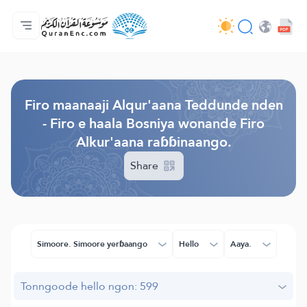
Jaɓɓorgo
Loowdi firooji ɗi
Audio
Golleeji topayɓe ( heyɗintinooɓe) ɓen - API
Fii eɓɓoore nde
Humpo'ndir e amen
Ɗemngal
Browse Old Version
Firo maanaaji Alqur'aana Teddunde nden
- Firo e haala Bosniya wonande Firo
Alkur'aana raɓɓinaango.
Share
Simoore. Simoore yerɓaango
Hello
Aaya.
Tonngoode hello ngon: 599