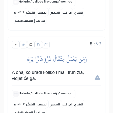
Hollude / ballude firo gonŋo/ wonngo
التفاسير:
الطبري
ابن كثير
السعدي
المختصر
المُيسَّر
|
هدايات
النفحات المكية
8
:
99
وَمَن يَعۡمَلۡ مِثۡقَالَ ذَرَّةٖ شَرّٗا يَرَهُۥ
A onaj ko uradi koliko i mali trun zla,
vidjet će ga.
Hollude / ballude firo gonŋo/ wonngo
التفاسير:
الطبري
ابن كثير
السعدي
المختصر
المُيسَّر
|
هدايات
النفحات المكية