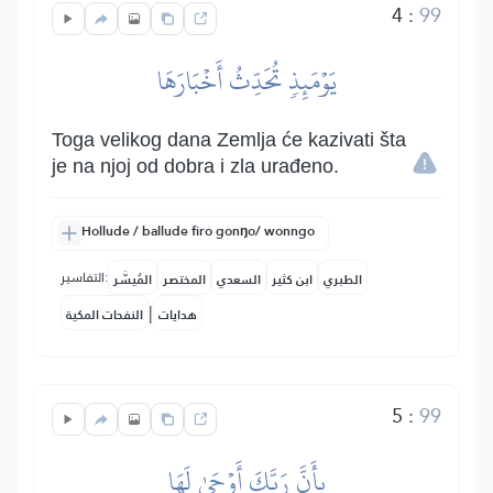
4
:
99
يَوۡمَئِذٖ تُحَدِّثُ أَخۡبَارَهَا
Toga velikog dana Zemlja će kazivati šta
je na njoj od dobra i zla urađeno.
Hollude / ballude firo gonŋo/ wonngo
التفاسير:
الطبري
ابن كثير
السعدي
المختصر
المُيسَّر
|
هدايات
النفحات المكية
5
:
99
بِأَنَّ رَبَّكَ أَوۡحَىٰ لَهَا