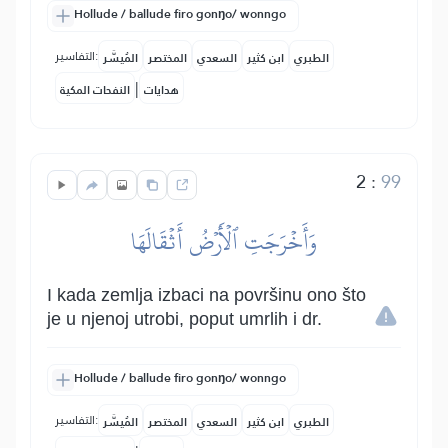
Hollude / ballude firo gonŋo/ wonngo
التفاسير:
الطبري
ابن كثير
السعدي
المختصر
المُيسَّر
|
هدايات
النفحات المكية
2
:
99
وَأَخۡرَجَتِ ٱلۡأَرۡضُ أَثۡقَالَهَا
I kada zemlja izbaci na površinu ono što
je u njenoj utrobi, poput umrlih i dr.
Hollude / ballude firo gonŋo/ wonngo
التفاسير:
الطبري
ابن كثير
السعدي
المختصر
المُيسَّر