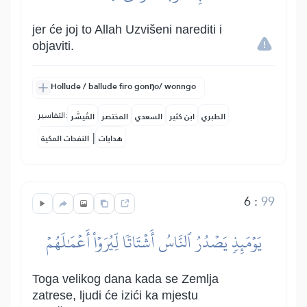
jer će joj to Allah Uzvišeni narediti i
objaviti.
Hollude / ballude firo gonŋo/ wonngo
التفاسير:
الطبري
ابن كثير
السعدي
المختصر
المُيسَّر
|
هدايات
النفحات المكية
6
:
99
يَوۡمَئِذٖ يَصۡدُرُ ٱلنَّاسُ أَشۡتَاتٗا لِّيُرَوۡاْ أَعۡمَٰلَهُمۡ
Toga velikog dana kada se Zemlja
zatrese, ljudi će izići ka mjestu