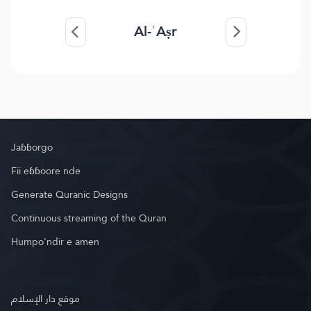
Al-ʿAṣr
Jaɓɓorgo
Fii eɓɓoore nde
Generate Quranic Designs
Continuous streaming of the Quran
Humpo'ndir e amen
موقع دار الإسلام