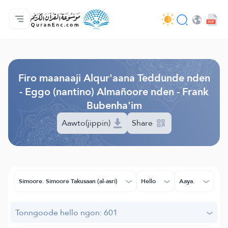
Jaɓɓorgo
Loowdi firooji ɗi
Audio
Golleeji topayɓe ( heyɗintinooɓe) ɓen - API
Fii eɓɓoore nde
Humpo'ndir e amen
Ɗemngal
Browse Old Version
Firo maanaaji Alqur'aana Teddunde nden
- Eggo (nantino) Almañoore nden - Frank
Bubenha'im
Aawto(jippin)
Share
Simoore. Simoore Takusaan (al-asri)
Hello
Aaya.
Tonngoode hello ngon: 601