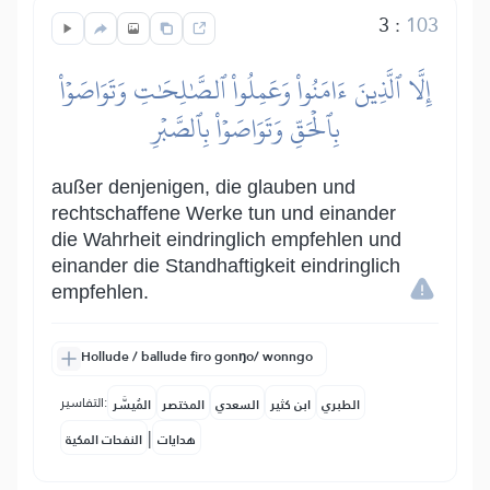
3
:
103
إِلَّا ٱلَّذِينَ ءَامَنُواْ وَعَمِلُواْ ٱلصَّٰلِحَٰتِ وَتَوَاصَوۡاْ
بِٱلۡحَقِّ وَتَوَاصَوۡاْ بِٱلصَّبۡرِ
außer denjenigen, die glauben und
rechtschaffene Werke tun und einander
die Wahrheit eindringlich empfehlen und
einander die Standhaftigkeit eindringlich
empfehlen.
Hollude / ballude firo gonŋo/ wonngo
التفاسير:
الطبري
ابن كثير
السعدي
المختصر
المُيسَّر
|
هدايات
النفحات المكية