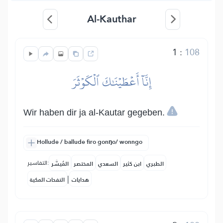
Al-Kauthar
1
:
108
إِنَّآ أَعۡطَيۡنَٰكَ ٱلۡكَوۡثَرَ
Wir haben dir ja al-Kautar gegeben.
Hollude / ballude firo gonŋo/ wonngo
التفاسير:
الطبري
ابن كثير
السعدي
المختصر
المُيسَّر
|
هدايات
النفحات المكية