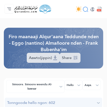
Jaɓɓorgo
Loowdi firooji ɗi
Audio
Golleeji topayɓe ( heyɗintinooɓe) ɓen - API
Fii eɓɓoore nde
Humpo'ndir e amen
Ɗemngal
Browse Old Version
Firo maanaaji Alqur'aana Teddunde nden
- Eggo (nantino) Almañoore nden - Frank
Bubenha'im
Aawto(jippin)
Share
Simoore. Simoore weendu Al-
Hello
Aaya.
kawsar
Tonngoode hello ngon: 602