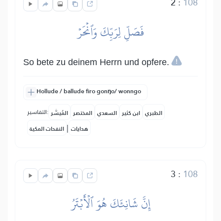
2
:
108
فَصَلِّ لِرَبِّكَ وَٱنۡحَرۡ
So bete zu deinem Herrn und opfere.
Hollude / ballude firo gonŋo/ wonngo
التفاسير:
الطبري
ابن كثير
السعدي
المختصر
المُيسَّر
|
هدايات
النفحات المكية
3
:
108
إِنَّ شَانِئَكَ هُوَ ٱلۡأَبۡتَرُ