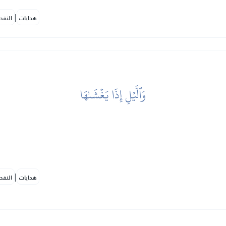
|
هدايات
النفح
وَٱلَّيۡلِ إِذَا يَغۡشَىٰهَا
|
هدايات
النفح