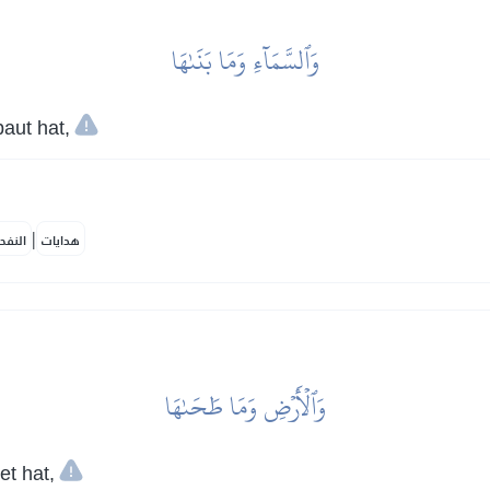
وَٱلسَّمَآءِ وَمَا بَنَىٰهَا
aut hat,
|
هدايات
النفح
وَٱلۡأَرۡضِ وَمَا طَحَىٰهَا
et hat,