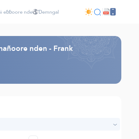
ii eɓɓoore nde
Ɗemngal
mañoore nden - Frank