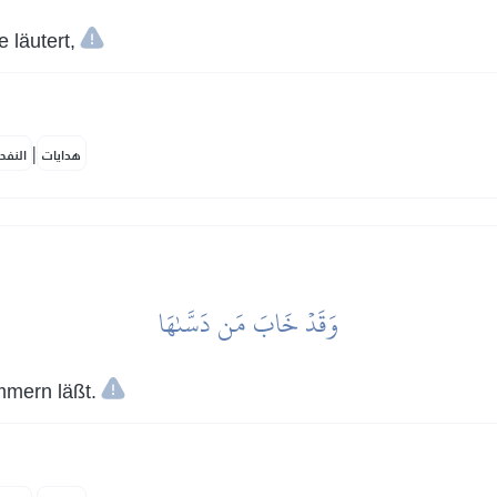
 läutert,
|
هدايات
النفح
وَقَدۡ خَابَ مَن دَسَّىٰهَا
mmern läßt.