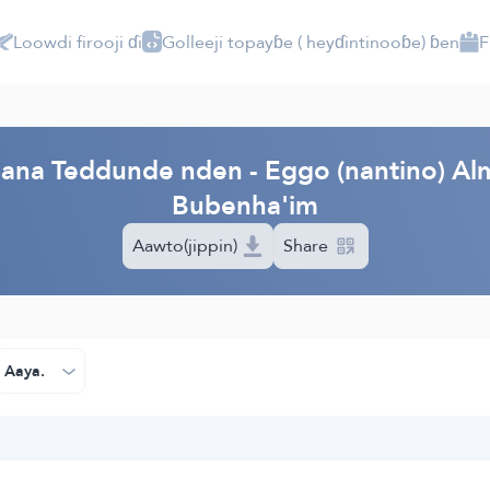
Loowdi firooji ɗi
Golleeji topayɓe ( heyɗintinooɓe) ɓen
F
PI
'aana Teddunde nden - Eggo (nantino) Al
Bubenha'im
Aawto(jippin)
Share
Aaya.