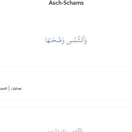
Asch-Schams
وَٱلشَّمۡسِ وَضُحَىٰهَا
|
هدايات
النفح