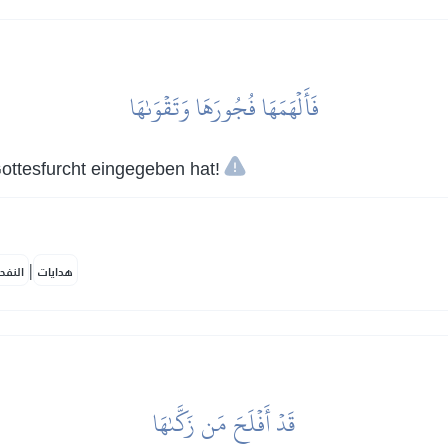
فَأَلۡهَمَهَا فُجُورَهَا وَتَقۡوَىٰهَا
Gottesfurcht eingegeben hat!
|
هدايات
النفح
قَدۡ أَفۡلَحَ مَن زَكَّىٰهَا