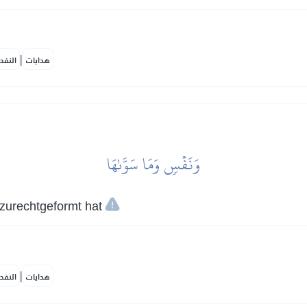
|
هدايات
النفح
وَنَفۡسٖ وَمَا سَوَّىٰهَا
 zurechtgeformt hat
|
هدايات
النفح