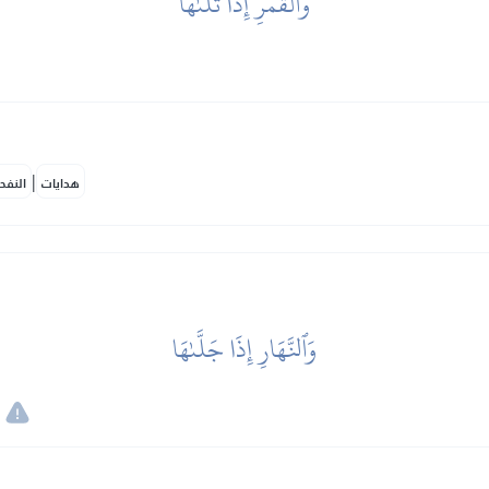
وَٱلۡقَمَرِ إِذَا تَلَىٰهَا
|
هدايات
النفح
وَٱلنَّهَارِ إِذَا جَلَّىٰهَا
,