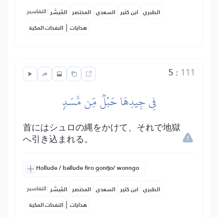
التفاسير:
الطبري
ابن كثير
السعدي
المختصر
المُيسَّر
|
هدايات
النفحات المكية
5
:
111
فِي جِيدِهَا حَبۡلٞ مِّن مَّسَدِۭ
首にはシュロの縄をかけて、それで地獄
へ引き込まれる。
Hollude / ballude firo gonŋo/ wonngo
التفاسير:
الطبري
ابن كثير
السعدي
المختصر
المُيسَّر
|
هدايات
النفحات المكية