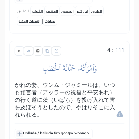
التفاسير:
الطبري
ابن كثير
السعدي
المختصر
المُيسَّر
|
هدايات
النفحات المكية
4
:
111
وَٱمۡرَأَتُهُۥ حَمَّالَةَ ٱلۡحَطَبِ
かれの妻、ウンム・ジャミールは、いつ
も預言者（アッラーの祝福と平安あれ）
の行く道に茨（いばら）を投げ入れて害
を及ぼそうとしたので、やはりそこに入
れられる。
Hollude / ballude firo gonŋo/ wonngo