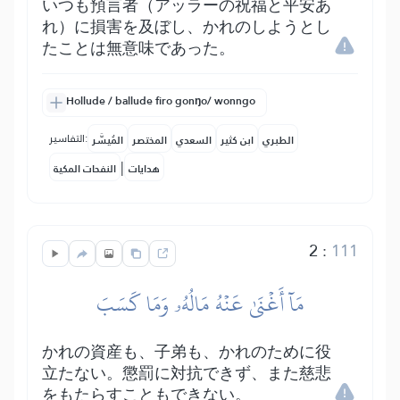
いつも預言者（アッラーの祝福と平安あ
れ）に損害を及ぼし、かれのしようとし
たことは無意味であった。
Hollude / ballude firo gonŋo/ wonngo
التفاسير:
الطبري
ابن كثير
السعدي
المختصر
المُيسَّر
|
هدايات
النفحات المكية
2
:
111
مَآ أَغۡنَىٰ عَنۡهُ مَالُهُۥ وَمَا كَسَبَ
かれの資産も、子弟も、かれのために役
立たない。懲罰に対抗できず、また慈悲
をもたらすこともできない。