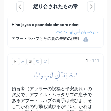
縒り合されたもの章
Hino jeyaa e paandale simoore nden:
بيان خسران أبي لهب وزوجه.
アブー・ラハブとその妻の失敗の説明
1
:
111
تَبَّتۡ يَدَآ أَبِي لَهَبٖ وَتَبَّ
預言者（アッラーの祝福と平安あれ）の
叔父で、アブドル・ムッタリブの息子で
あるアブー・ラハブの両手は滅びよ、そ
してかれの行動も滅びるがいい。かれは