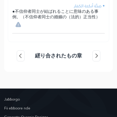
• صِحَّة أنكحة الكفار.
●不信仰者同士が結ばれることに意味のある事
例。（不信仰者同士の婚姻の（法的）正当性）
縒り合されたもの章
Jaɓɓorgo
Fii eɓɓoore nde