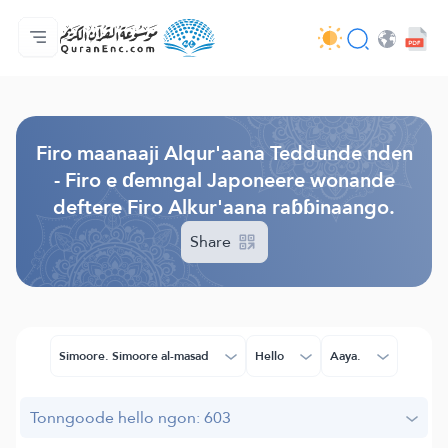
Jaɓɓorgo
Loowdi firooji ɗi
Audio
Golleeji topayɓe ( heyɗintinooɓe) ɓen - API
Fii eɓɓoore nde
Humpo'ndir e amen
Ɗemngal
Browse Old Version
Firo maanaaji Alqur'aana Teddunde nden
- Firo e ɗemngal Japoneere wonande
deftere Firo Alkur'aana raɓɓinaango.
Share
Simoore. Simoore al-masad
Hello
Aaya.
Tonngoode hello ngon: 603