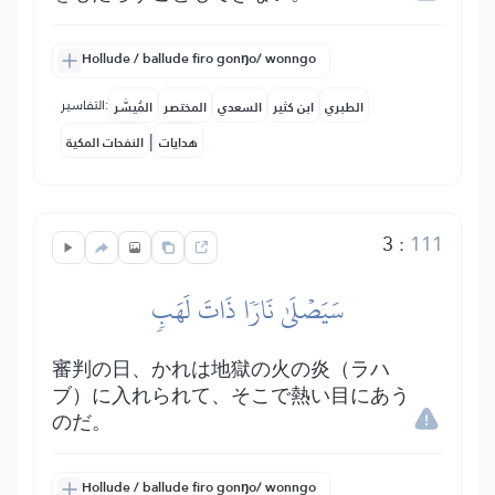
Hollude / ballude firo gonŋo/ wonngo
التفاسير:
الطبري
ابن كثير
السعدي
المختصر
المُيسَّر
|
هدايات
النفحات المكية
3
:
111
سَيَصۡلَىٰ نَارٗا ذَاتَ لَهَبٖ
審判の日、かれは地獄の火の炎（ラハ
ブ）に入れられて、そこで熱い目にあう
のだ。
Hollude / ballude firo gonŋo/ wonngo