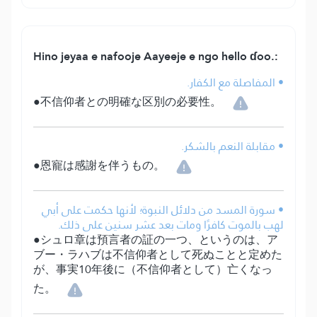
Hino jeyaa e nafooje Aayeeje e ngo hello ɗoo.:
• المفاصلة مع الكفار.
●不信仰者との明確な区別の必要性。
• مقابلة النعم بالشكر.
●恩寵は感謝を伴うもの。
• سورة المسد من دلائل النبوة؛ لأنها حكمت على أبي
لهب بالموت كافرًا ومات بعد عشر سنين على ذلك.
●シュロ章は預言者の証の一つ、というのは、ア
ブー・ラハブは不信仰者として死ぬことと定めた
が、事実10年後に（不信仰者として）亡くなっ
た。