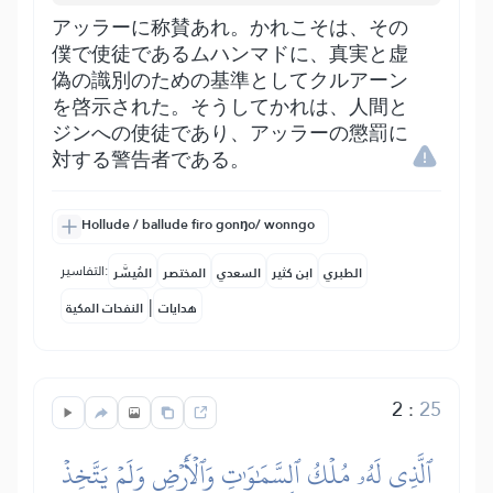
アッラーに称賛あれ。かれこそは、その
僕で使徒であるムハンマドに、真実と虚
偽の識別のための基準としてクルアーン
を啓示された。そうしてかれは、人間と
ジンへの使徒であり、アッラーの懲罰に
対する警告者である。
Hollude / ballude firo gonŋo/ wonngo
التفاسير:
الطبري
ابن كثير
السعدي
المختصر
المُيسَّر
|
هدايات
النفحات المكية
2
:
25
ٱلَّذِي لَهُۥ مُلۡكُ ٱلسَّمَٰوَٰتِ وَٱلۡأَرۡضِ وَلَمۡ يَتَّخِذۡ