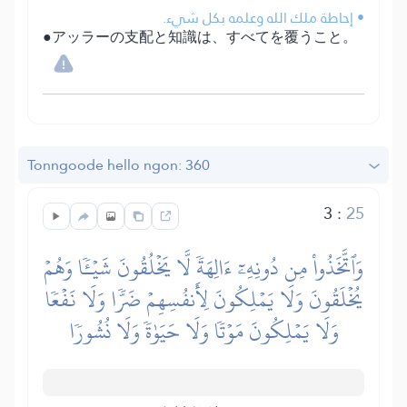
• إحاطة ملك الله وعلمه بكل شيء.
●アッラーの支配と知識は、すべてを覆うこと。
Tonngoode hello ngon: 360
3
:
25
وَٱتَّخَذُواْ مِن دُونِهِۦٓ ءَالِهَةٗ لَّا يَخۡلُقُونَ شَيۡـٔٗا وَهُمۡ
يُخۡلَقُونَ وَلَا يَمۡلِكُونَ لِأَنفُسِهِمۡ ضَرّٗا وَلَا نَفۡعٗا
وَلَا يَمۡلِكُونَ مَوۡتٗا وَلَا حَيَوٰةٗ وَلَا نُشُورٗا