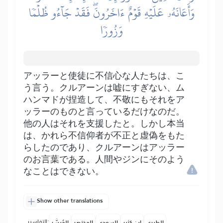
وَأَعَانَهُۥ عَلَيۡهِ قَوۡمٌ ءَاخَرُونَۖ فَقَدۡ جَآءُو ظُلۡمٗا
وَزُورٗا
アッラーと使徒に不信心な人たちは、こ
う言う。クルアーンは嘘にすぎない、ム
ハンマドが捏造して、不敬にもそれをア
ッラーのものと言っているだけなのだ。
他の人はそれを支援したと。しかし本当
は、かれら不信仰者が不正と虚偽をもた
らしたのであり、クルアーンはアッラー
のお言葉である。人間やジンにそのよう
なことはできない。
Show other translations
التفاسير:
الطبري
ابن كثير
السعدي
المختصر
المُيسَّر