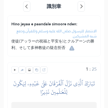
識別章
Hino jeyaa e paandale simoore nden:
الانتصار للرسول صلى الله عليه وسلم وللقرآن ودفع
شبه المشركين.
使徒(アッラーの祝福と平安を)とクルアーンの勝
利、そして多神教徒の疑念拒否
1
:
25
تَبَارَكَ ٱلَّذِي نَزَّلَ ٱلۡفُرۡقَانَ عَلَىٰ عَبۡدِهِۦ لِيَكُونَ
لِلۡعَٰلَمِينَ نَذِيرًا