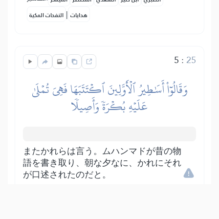
|
هدايات
النفحات المكية
5
:
25
وَقَالُوٓاْ أَسَٰطِيرُ ٱلۡأَوَّلِينَ ٱكۡتَتَبَهَا فَهِيَ تُمۡلَىٰ
عَلَيۡهِ بُكۡرَةٗ وَأَصِيلٗا
またかれらは言う。ムハンマドが昔の物
語を書き取り、朝な夕なに、かれにそれ
が口述されたのだと。
Show other translations