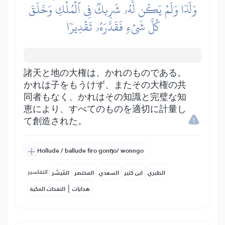
وَلَدٗا وَلَمۡ يَكُن لَّهُۥ شَرِيكٞ فِي ٱلۡمُلۡكِ وَخَلَقَ
كُلَّ شَيۡءٖ فَقَدَّرَهُۥ تَقۡدِيرٗا
諸天と地の大権は、かれのものである。
かれは子をもうけず、またその大権の共
同者もなく、かれはその知識と完璧な知
恵により、すべてのものを適切に計量し
て創造された。
Hollude / ballude firo gonŋo/ wonngo
التفاسير:
الطبري
ابن كثير
السعدي
المختصر
المُيسَّر
|
هدايات
النفحات المكية