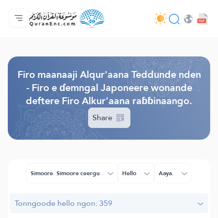
Jaɓɓorgo
Loowdi firooji ɗi
Audio
Golleeji topayɓe ( heyɗintinooɓe) ɓen - API
Fii eɓɓoore nde
Humpo'ndir e amen
Ɗemngal
Browse Old Version
Firo maanaaji Alqur'aana Teddunde nden
- Firo e ɗemngal Japoneere wonande
deftere Firo Alkur'aana raɓɓinaango.
Share
Simoore. Simoore ceergu
Hello
Aaya.
Tonngoode hello ngon: 359