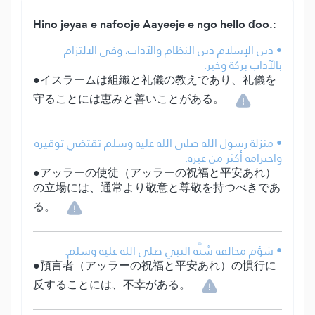
Hino jeyaa e nafooje Aayeeje e ngo hello ɗoo.:
• دين الإسلام دين النظام والآداب، وفي الالتزام
بالآداب بركة وخير.
●イスラームは組織と礼儀の教えであり、礼儀を
守ることには恵みと善いことがある。
• منزلة رسول الله صلى الله عليه وسلم تقتضي توقيره
واحترامه أكثر من غيره.
●アッラーの使徒（アッラーの祝福と平安あれ）
の立場には、通常より敬意と尊敬を持つべきであ
る。
• شؤم مخالفة سُنَّة النبي صلى الله عليه وسلم.
●預言者（アッラーの祝福と平安あれ）の慣行に
反することには、不幸がある。