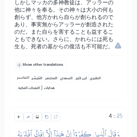
しかしマッカの多神教徒は、アッラーの
他に神々を奉る。その神々は大小の何も
創らず、他方かれら自らが創られるので
あり、事実無からアッラーが創造された
のだ。また自らを害することも益するこ
ともできない。さらに、かれらには死も
生も、死者の墓からの復活も不可能だ。
Show other translations
التفاسير:
الطبري
ابن كثير
السعدي
المختصر
المُيسَّر
|
هدايات
النفحات المكية
4
:
25
وَقَالَ ٱلَّذِينَ كَفَرُوٓاْ إِنۡ هَٰذَآ إِلَّآ إِفۡكٌ ٱفۡتَرَىٰهُ