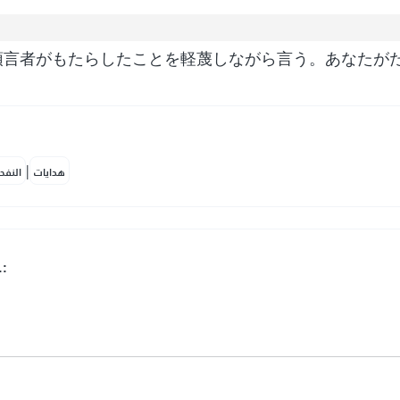
預言者がもたらしたことを軽蔑しながら言う。あなたが
|
هدايات
النفح
.: