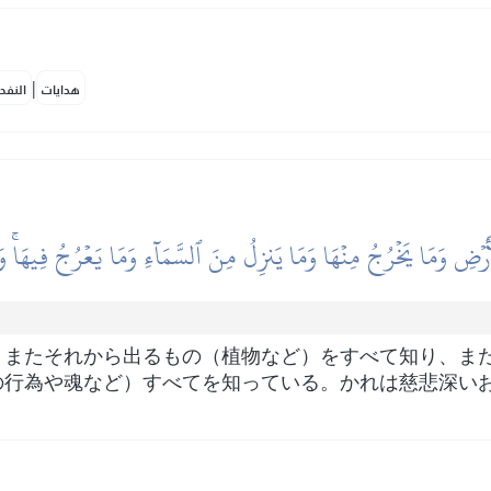
|
هدايات
النفح
أَرۡضِ وَمَا يَخۡرُجُ مِنۡهَا وَمَا يَنزِلُ مِنَ ٱلسَّمَآءِ وَمَا يَعۡرُجُ فِيهَاۚ وَ
、またそれから出るもの（植物など）をすべて知り、ま
の行為や魂など）すべてを知っている。かれは慈悲深い