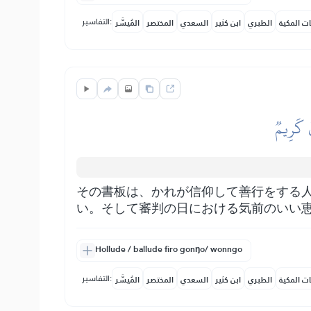
التفاسير:
ات المكية
الطبري
ابن كثير
السعدي
المختصر
المُيسَّر
قٞ كَرِيمٞ
その書板は、かれが信仰して善行をする
い。そして審判の日における気前のいい
Hollude / ballude firo gonŋo/ wonngo
التفاسير:
ات المكية
الطبري
ابن كثير
السعدي
المختصر
المُيسَّر