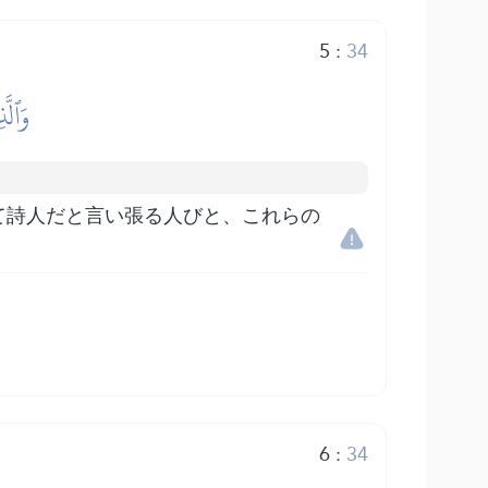
5
:
34
وَٱلَّ
て詩人だと言い張る人びと、これらの
6
:
34