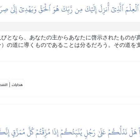
 ٱلۡعِلۡمَ ٱلَّذِيٓ أُنزِلَ إِلَيۡكَ مِن رَّبِّكَ هُوَ ٱلۡحَقَّ وَيَهۡدِيٓ إِلَىٰ صِرَ
人びとなら、あなたの主からあなたに啓示されたものが
ー）の道に導くものであることは分るだろう。その道を
|
هدايات
النفح
هَلۡ نَدُلُّكُمۡ عَلَىٰ رَجُلٖ يُنَبِّئُكُمۡ إِذَا مُزِّقۡتُمۡ كُلَّ مُمَزَّقٍ إِن