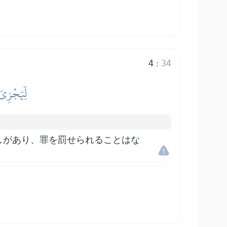
4
:
34
لِّيَجۡزِيَ
しがあり、罪を罰せられることはな