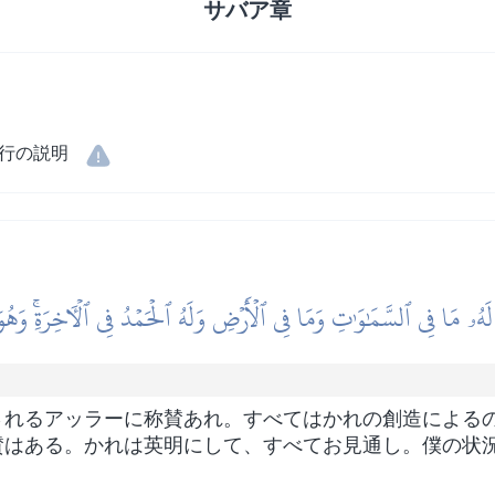
サバア章
行の説明
 لَهُۥ مَا فِي ٱلسَّمَٰوَٰتِ وَمَا فِي ٱلۡأَرۡضِ وَلَهُ ٱلۡحَمۡدُ فِي ٱلۡأٓخِرَةِۚ وَهُ
されるアッラーに称賛あれ。すべてはかれの創造による
賛はある。かれは英明にして、すべてお見通し。僕の状