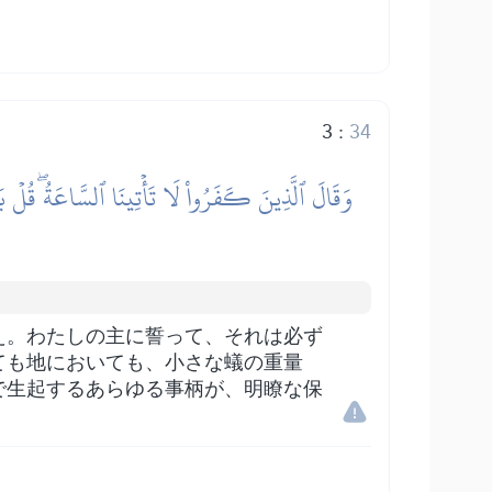
3
:
34
وَقَالَ ٱلَّذِينَ كَفَرُواْ لَا تَأۡتِينَا ٱلسَّاعَةُۖ قُلۡ بَ
え。わたしの主に誓って、それは必ず
ても地においても、小さな蟻の重量
で生起するあらゆる事柄が、明瞭な保