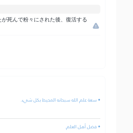
たが死んで粉々にされた後、復活する
• سعة علم الله سبحانه المحيط بكل شيء.
• فضل أهل العلم.