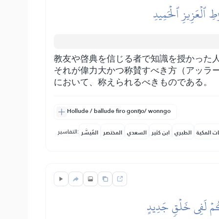
ٰطِ ٱلۡعَزِيزِ ٱلۡحَمِيدِ
教友や啓典を信じる者で知識を授かった
それが偉力大かつ称賛すべき方（アッラ
において、称えられるべきものである。
Hollude / ballude firo gonŋo/ wonngo
التفاسير:
ات المكية
الطبري
ابن كثير
السعدي
المختصر
المُيسَّر
َّكُمۡ لَفِي خَلۡقٖ جَدِيدٍ