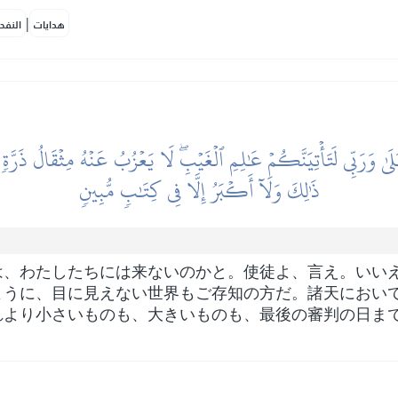
|
هدايات
النفح
لَىٰ وَرَبِّي لَتَأۡتِيَنَّكُمۡ عَٰلِمِ ٱلۡغَيۡبِۖ لَا يَعۡزُبُ عَنۡهُ مِثۡقَالُ ذَرّ
ذَٰلِكَ وَلَآ أَكۡبَرُ إِلَّا فِي كِتَٰبٖ مُّبِينٖ
は、わたしたちには来ないのかと。使徒よ、言え。いい
ように、目に見えない世界もご存知の方だ。諸天におい
れより小さいものも、大きいものも、最後の審判の日ま