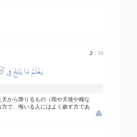
2
:
34
يَعۡلَمُ مَا يَلِجُ فِي ٱلۡ
た天から降りるもの（雨や天使や糧な
お方で、悔いる人にはよく赦す方であ