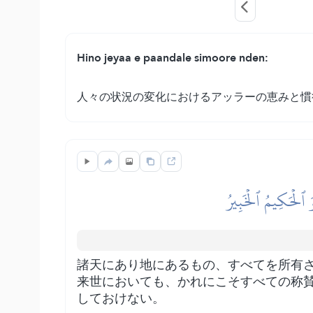
Hino jeyaa e paandale simoore nden:
人々の状況の変化におけるアッラーの恵みと慣
وَ ٱلۡحَكِيمُ ٱلۡخَبِيرُ
諸天にあり地にあるもの、すべてを所有
来世においても、かれにこそすべての称
しておけない。