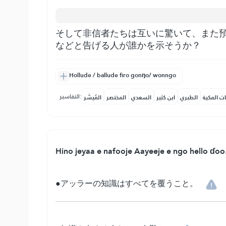
そして非信者たちは互いに驚いて、また
などと告げる人が誰かを示そうか？
Hollude / ballude firo gonŋo/ wonngo
التفاسير:
ات المكية
الطبري
ابن كثير
السعدي
المختصر
المُيسَّر
Hino jeyaa e nafooje Aayeeje e ngo hello ɗoo
●アッラーの知識はすべてを覆うこと。