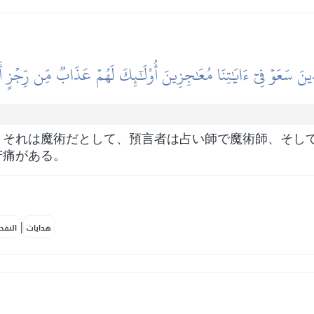
ذِينَ سَعَوۡ فِيٓ ءَايَٰتِنَا مُعَٰجِزِينَ أُوْلَٰٓئِكَ لَهُمۡ عَذَابٞ مِّن رِّجۡزٍ أَ
、それは魔術だとして、預言者は占い師で魔術師、そし
苦痛がある。
|
هدايات
النفح