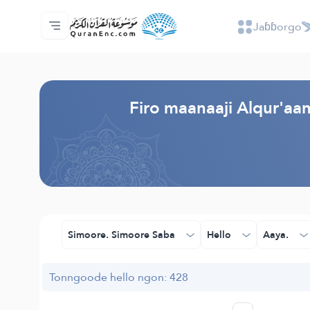
Jaɓɓorgo
Jaɓɓorgo
Loowdi firooji ɗi
Audio
Golleeji topayɓe ( heyɗintinooɓe) ɓen - A
Fii eɓɓoore nde
Humpo'ndir e amen
Ɗemngal
Browse Old Version
Firo maanaaji Alqur'a
Simoore. Simoore Saba
Hello
Aaya.
Tonngoode hello ngon: 428