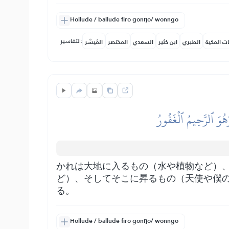
Hollude / ballude firo gonŋo/ wonngo
التفاسير:
ات المكية
الطبري
ابن كثير
السعدي
المختصر
المُيسَّر
هُوَ ٱلرَّحِيمُ ٱلۡغَفُورُ
かれは大地に入るもの（水や植物など）
ど）、そしてそこに昇るもの（天使や僕
る。
Hollude / ballude firo gonŋo/ wonngo