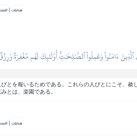
|
هدايات
النفح
 ٱلَّذِينَ ءَامَنُواْ وَعَمِلُواْ ٱلصَّٰلِحَٰتِۚ أُوْلَٰٓئِكَ لَهُم مَّغۡفِرَةٞ وَرِزۡ
人びとを報いるためである。これらの人びとにこそ、赦
恵みとは、楽園である。
|
هدايات
النفح