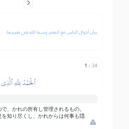
بيان أحوال الناس مع النعم، وسنة الله في تغييرها.
1
:
34
ٱلۡحَمۡدُ لِلَّهِ ٱلَّذِي
ので、かれの所有し管理されるもの。
況を知り尽くし、かれからは何事も隠