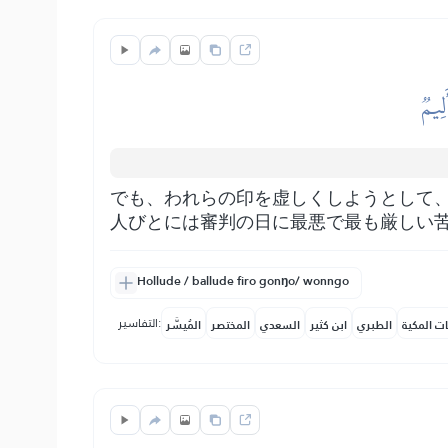
لِيمٞ
でも、われらの印を虚しくしようとして
人びとには審判の日に最悪で最も厳しい
Hollude / ballude firo gonŋo/ wonngo
التفاسير:
ات المكية
الطبري
ابن كثير
السعدي
المختصر
المُيسَّر