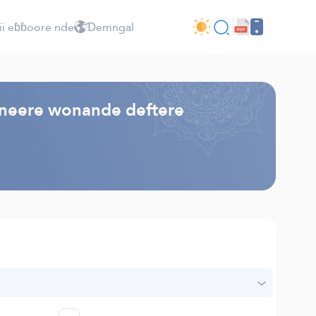
ii eɓɓoore nde
Ɗemngal
oneere wonande deftere