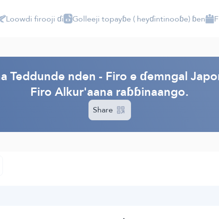
Loowdi firooji ɗi
Golleeji topayɓe ( heyɗintinooɓe) ɓen
F
PI
ana Teddunde nden - Firo e ɗemngal Jap
Firo Alkur'aana raɓɓinaango.
Share