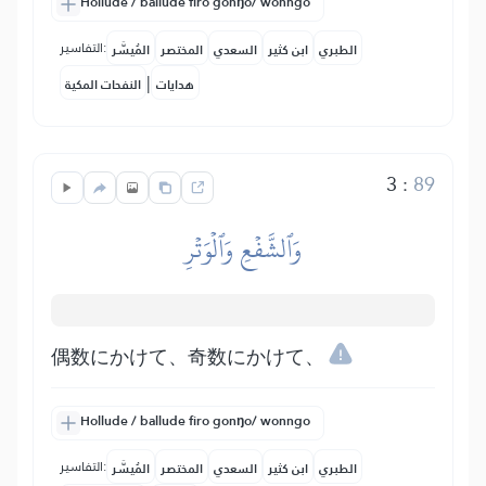
Hollude / ballude firo gonŋo/ wonngo
التفاسير:
الطبري
ابن كثير
السعدي
المختصر
المُيسَّر
|
هدايات
النفحات المكية
3
:
89
وَٱلشَّفۡعِ وَٱلۡوَتۡرِ
偶数にかけて、奇数にかけて、
Hollude / ballude firo gonŋo/ wonngo
التفاسير:
الطبري
ابن كثير
السعدي
المختصر
المُيسَّر