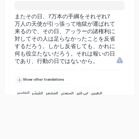
またその日、7万本の手綱をそれぞれ7
万人の天使が引っ張って地獄が運ばれて
来るので、その日、アッラーの諸権利に
対してその人は足らなかったことを反省
するだろう。しかし反省しても、かれに
何も役立たないだろう。それは報いの日
であり、行動の日ではないから。
Show other translations
التفاسير:
الطبري
ابن كثير
السعدي
المختصر
المُيسَّر
|
هدايات
النفحات المكية
24
:
89