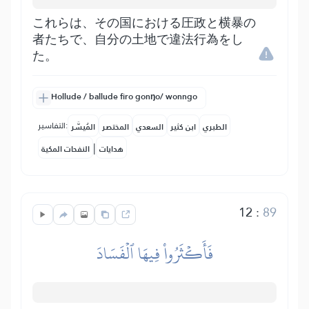
これらは、その国における圧政と横暴の
者たちで、自分の土地で違法行為をし
た。
Hollude / ballude firo gonŋo/ wonngo
التفاسير:
الطبري
ابن كثير
السعدي
المختصر
المُيسَّر
|
هدايات
النفحات المكية
12
:
89
فَأَكۡثَرُواْ فِيهَا ٱلۡفَسَادَ