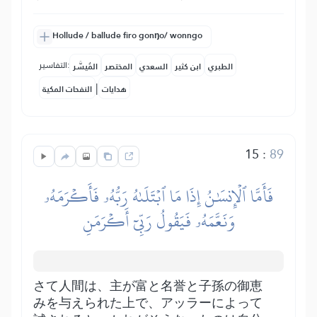
Hollude / ballude firo gonŋo/ wonngo
التفاسير:
الطبري
ابن كثير
السعدي
المختصر
المُيسَّر
|
هدايات
النفحات المكية
15
:
89
فَأَمَّا ٱلۡإِنسَٰنُ إِذَا مَا ٱبۡتَلَىٰهُ رَبُّهُۥ فَأَكۡرَمَهُۥ
وَنَعَّمَهُۥ فَيَقُولُ رَبِّيٓ أَكۡرَمَنِ
さて人間は、主が富と名誉と子孫の御恵
みを与えられた上で、アッラーによって