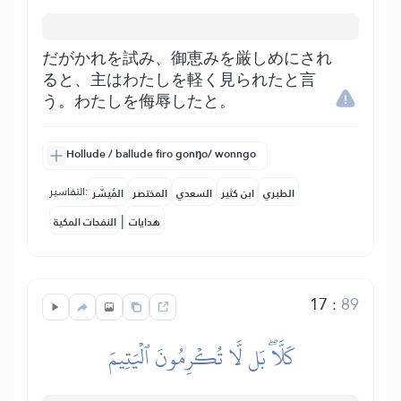
だがかれを試み、御恵みを厳しめにされ
ると、主はわたしを軽く見られたと言
う。わたしを侮辱したと。
Hollude / ballude firo gonŋo/ wonngo
التفاسير:
الطبري
ابن كثير
السعدي
المختصر
المُيسَّر
|
هدايات
النفحات المكية
17
:
89
كَلَّاۖ بَل لَّا تُكۡرِمُونَ ٱلۡيَتِيمَ