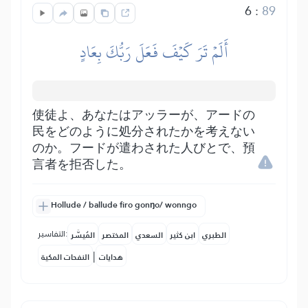
6
:
89
أَلَمۡ تَرَ كَيۡفَ فَعَلَ رَبُّكَ بِعَادٍ
使徒よ、あなたはアッラーが、アードの
民をどのように処分されたかを考えない
のか。フードが遣わされた人びとで、預
言者を拒否した。
Hollude / ballude firo gonŋo/ wonngo
التفاسير:
الطبري
ابن كثير
السعدي
المختصر
المُيسَّر
|
هدايات
النفحات المكية