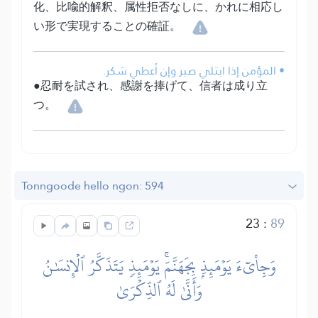
化、比喩的解釈、属性拒否なしに、かれに相応し
い形で実現することの確証。
• المؤمن إذا ابتلي صبر وإن أعطي شكر.
●忍耐を試され、感謝を捧げて、信者は成り立
つ。
Tonngoode hello ngon: 594
23
:
89
وَجِاْيٓءَ يَوۡمَئِذِۭ بِجَهَنَّمَۚ يَوۡمَئِذٖ يَتَذَكَّرُ ٱلۡإِنسَٰنُ
وَأَنَّىٰ لَهُ ٱلذِّكۡرَىٰ