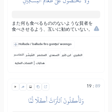
وَلَا تَحَٰٓضُّونَ عَلَىٰ طَعَامِ ٱلۡمِسۡكِينِ
また何も食べるもののないような貧者を
食べさせるよう、互いに勧めていない。
Hollude / ballude firo gonŋo/ wonngo
التفاسير:
الطبري
ابن كثير
السعدي
المختصر
المُيسَّر
|
هدايات
النفحات المكية
19
:
89
وَتَأۡكُلُونَ ٱلتُّرَاثَ أَكۡلٗا لَّمّٗا