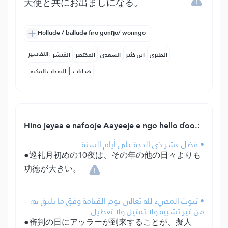
天使と共にお出ましになる。
Hollude / ballude firo gonŋo/ wonngo
التفاسير:
الطبري
ابن كثير
السعدي
المختصر
المُيسَّر
|
هدايات
النفحات المكية
Hino jeyaa e nafooje Aayeeje e ngo hello ɗoo.:
• فضل عشر ذي الحجة على أيام السنة.
●巡礼月初めの10夜は、その年の他の日々よりも
功徳が大きい。
• ثبوت المجيء لله تعالى يوم القيامة وفق ما يليق به؛
من غير تشبيه ولا تمثيل ولا تعطيل.
●審判の日にアッラーが到来することが、擬人