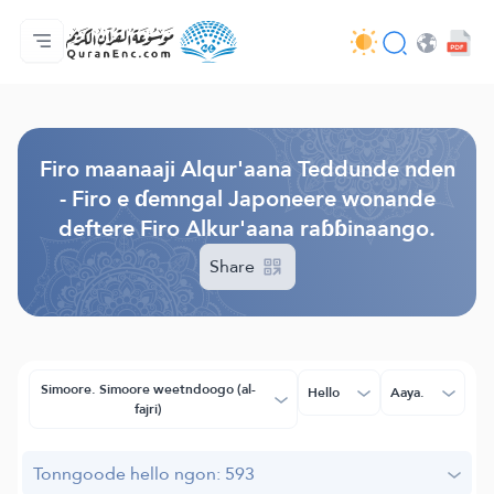
Jaɓɓorgo
Loowdi firooji ɗi
Audio
Golleeji topayɓe ( heyɗintinooɓe) ɓen - API
Fii eɓɓoore nde
Humpo'ndir e amen
Ɗemngal
Browse Old Version
Firo maanaaji Alqur'aana Teddunde nden
- Firo e ɗemngal Japoneere wonande
deftere Firo Alkur'aana raɓɓinaango.
Share
Simoore. Simoore weetndoogo (al-
Hello
Aaya.
fajri)
Tonngoode hello ngon: 593