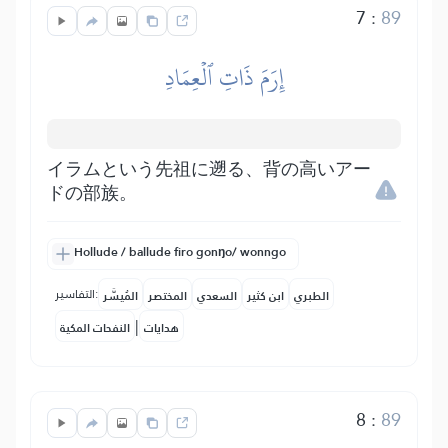
7
:
89
إِرَمَ ذَاتِ ٱلۡعِمَادِ
イラムという先祖に遡る、背の高いアー
ドの部族。
Hollude / ballude firo gonŋo/ wonngo
التفاسير:
الطبري
ابن كثير
السعدي
المختصر
المُيسَّر
|
هدايات
النفحات المكية
8
:
89