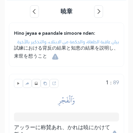
暁章
Hino jeyaa e paandale simoore nden:
بيان عاقبة الطغاة، والحكمة من الابتلاء، والتذكير بالآخرة.
試練における背反の結果と知恵の結果を説明し、
来世を想うこと
1
:
89
وَٱلۡفَجۡرِ
アッラーに称賛あれ、かれは暁にかけて