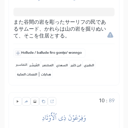
また谷間の岩を彫ったサーリフの民であ
るサムード、かれらは山の岩を掘りぬい
て、そこを住居とする。
Hollude / ballude firo gonŋo/ wonngo
التفاسير:
الطبري
ابن كثير
السعدي
المختصر
المُيسَّر
|
هدايات
النفحات المكية
10
:
89
وَفِرۡعَوۡنَ ذِي ٱلۡأَوۡتَادِ