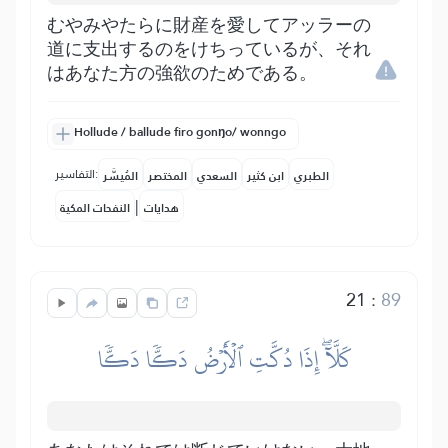
むやみやたらに財産を愛してアッラーの
道に支出するのをけちっているが、それ
はあなた方の強欲のためである。
Hollude / ballude firo gonŋo/ wonngo
التفاسير:
الطبري
ابن كثير
السعدي
المختصر
المُيسَّر
|
هدايات
النفحات المكية
21
:
89
كَلَّآۖ إِذَا دُكَّتِ ٱلۡأَرۡضُ دَكّٗا دَكّٗا