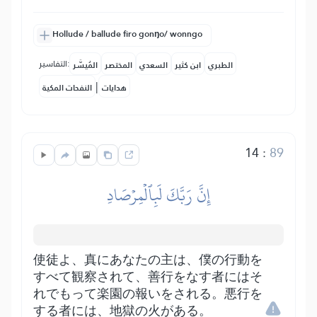
Hollude / ballude firo gonŋo/ wonngo
التفاسير:
الطبري
ابن كثير
السعدي
المختصر
المُيسَّر
|
هدايات
النفحات المكية
14
:
89
إِنَّ رَبَّكَ لَبِٱلۡمِرۡصَادِ
使徒よ、真にあなたの主は、僕の行動を
すべて観察されて、善行をなす者にはそ
れでもって楽園の報いをされる。悪行を
する者には、地獄の火がある。