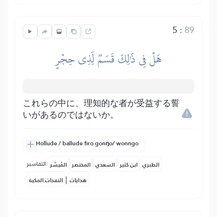
5
:
89
هَلۡ فِي ذَٰلِكَ قَسَمٞ لِّذِي حِجۡرٍ
これらの中に、理知的な者が受益する誓
いがあるのではないか。
Hollude / ballude firo gonŋo/ wonngo
التفاسير:
الطبري
ابن كثير
السعدي
المختصر
المُيسَّر
|
هدايات
النفحات المكية