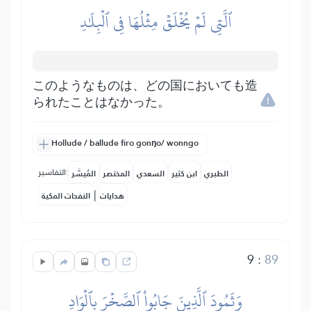
ٱلَّتِي لَمۡ يُخۡلَقۡ مِثۡلُهَا فِي ٱلۡبِلَٰدِ
このようなものは、どの国においても造
られたことはなかった。
Hollude / ballude firo gonŋo/ wonngo
التفاسير:
الطبري
ابن كثير
السعدي
المختصر
المُيسَّر
|
هدايات
النفحات المكية
9
:
89
وَثَمُودَ ٱلَّذِينَ جَابُواْ ٱلصَّخۡرَ بِٱلۡوَادِ