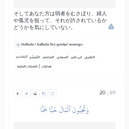
そしてあなた方は弱者をむさぼり、婦人
や孤児を狙って、それが許されているか
どうかを気にしていない。
Hollude / ballude firo gonŋo/ wonngo
التفاسير:
الطبري
ابن كثير
السعدي
المختصر
المُيسَّر
|
هدايات
النفحات المكية
20
:
89
وَتُحِبُّونَ ٱلۡمَالَ حُبّٗا جَمّٗا