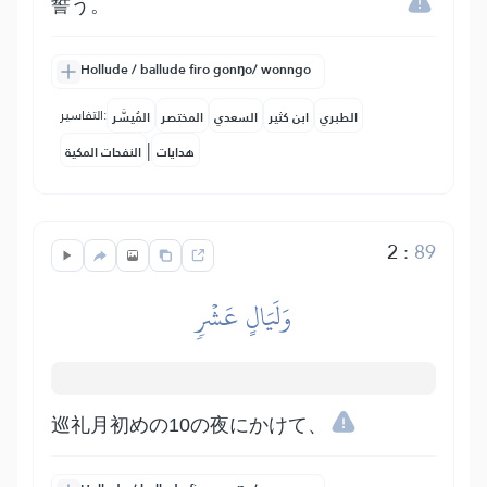
誓う。
Hollude / ballude firo gonŋo/ wonngo
التفاسير:
الطبري
ابن كثير
السعدي
المختصر
المُيسَّر
|
هدايات
النفحات المكية
2
:
89
وَلَيَالٍ عَشۡرٖ
巡礼月初めの10の夜にかけて、