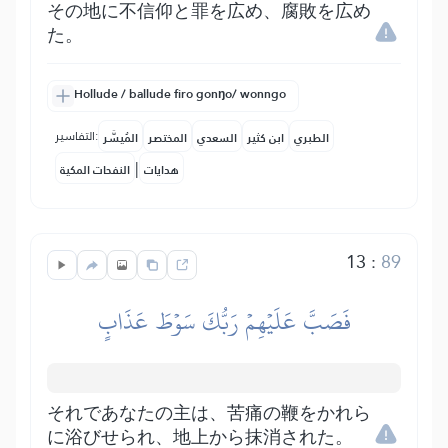
その地に不信仰と罪を広め、腐敗を広め
た。
Hollude / ballude firo gonŋo/ wonngo
التفاسير:
الطبري
ابن كثير
السعدي
المختصر
المُيسَّر
|
هدايات
النفحات المكية
13
:
89
فَصَبَّ عَلَيۡهِمۡ رَبُّكَ سَوۡطَ عَذَابٍ
それであなたの主は、苦痛の鞭をかれら
に浴びせられ、地上から抹消された。