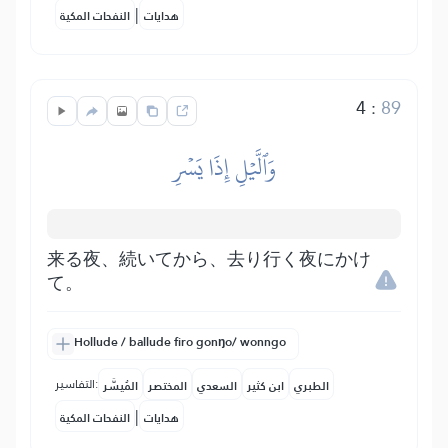
|
هدايات
النفحات المكية
4
:
89
وَٱلَّيۡلِ إِذَا يَسۡرِ
来る夜、続いてから、去り行く夜にかけ
て。
Hollude / ballude firo gonŋo/ wonngo
التفاسير:
الطبري
ابن كثير
السعدي
المختصر
المُيسَّر
|
هدايات
النفحات المكية