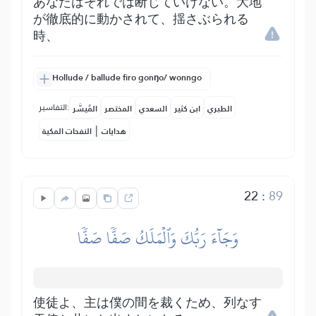
あなたはそれでは断じていけない。大地
が徹底的に動かされて、揺さぶられる
時、
Hollude / ballude firo gonŋo/ wonngo
التفاسير:
الطبري
ابن كثير
السعدي
المختصر
المُيسَّر
|
هدايات
النفحات المكية
22
:
89
وَجَآءَ رَبُّكَ وَٱلۡمَلَكُ صَفّٗا صَفّٗا
使徒よ、主は僕の間を裁くため、列なす