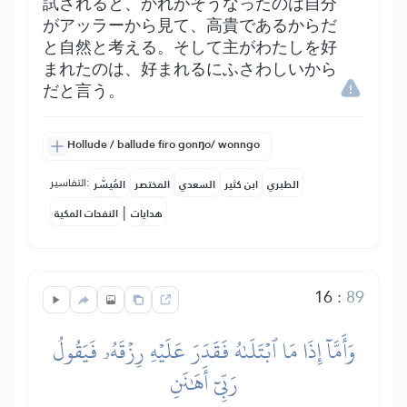
試されると、かれがそうなったのは自分
がアッラーから見て、高貴であるからだ
と自然と考える。そして主がわたしを好
まれたのは、好まれるにふさわしいから
だと言う。
Hollude / ballude firo gonŋo/ wonngo
التفاسير:
الطبري
ابن كثير
السعدي
المختصر
المُيسَّر
|
هدايات
النفحات المكية
16
:
89
وَأَمَّآ إِذَا مَا ٱبۡتَلَىٰهُ فَقَدَرَ عَلَيۡهِ رِزۡقَهُۥ فَيَقُولُ
رَبِّيٓ أَهَٰنَنِ