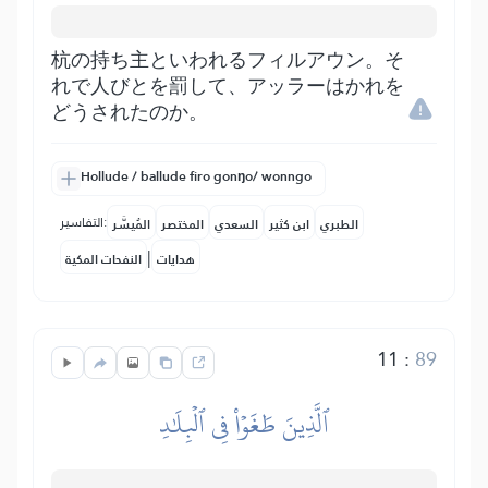
杭の持ち主といわれるフィルアウン。そ
れで人びとを罰して、アッラーはかれを
どうされたのか。
Hollude / ballude firo gonŋo/ wonngo
التفاسير:
الطبري
ابن كثير
السعدي
المختصر
المُيسَّر
|
هدايات
النفحات المكية
11
:
89
ٱلَّذِينَ طَغَوۡاْ فِي ٱلۡبِلَٰدِ