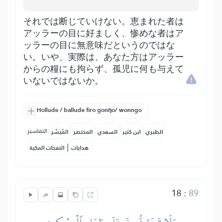
それでは断じていけない。恵まれた者は
アッラーの目に好ましく、惨めな者はア
ッラーの目に無意味だというのではな
い。いや、実際は、あなた方はアッラー
からの糧にも拘らず、孤児に何も与えて
いないではないか。
Hollude / ballude firo gonŋo/ wonngo
التفاسير:
الطبري
ابن كثير
السعدي
المختصر
المُيسَّر
|
هدايات
النفحات المكية
18
:
89