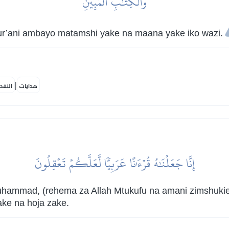
وَٱلۡكِتَٰبِ ٱلۡمُبِينِ
ur’ani ambayo matamshi yake na maana yake iko wazi.
|
هدايات
النفح
إِنَّا جَعَلۡنَٰهُ قُرۡءَٰنًا عَرَبِيّٗا لَّعَلَّكُمۡ تَعۡقِلُونَ
uhammad, (rehema za Allah Mtukufu na amani zimshukie
ke na hoja zake.