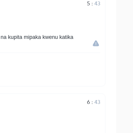
5
:
43
 na kupita mipaka kwenu katika
6
:
43