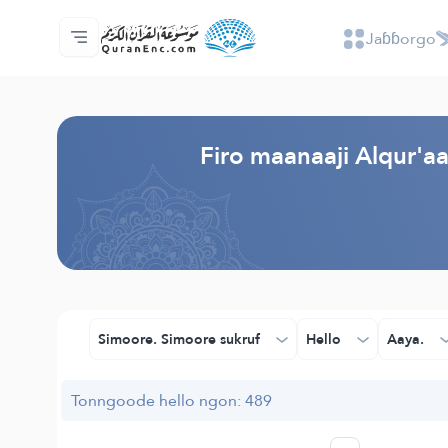
Jaɓɓorgo
Jaɓɓorgo
Loowdi firooji ɗi
Audio
Golleeji topayɓe ( heyɗintinooɓe) ɓen - A
Fii eɓɓoore nde
Humpo'ndir e amen
Ɗemngal
Browse Old Version
Firo maanaaji Alqur'a
Simoore. Simoore sukruf
Hello
Aaya.
Tonngoode hello ngon: 489