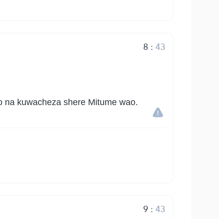
8
:
43
o na kuwacheza shere Mitume wao.
9
:
43