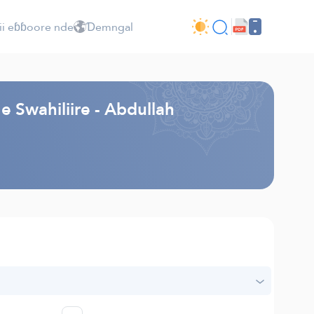
ii eɓɓoore nde
Ɗemngal
 Swahiliire - Abdullah