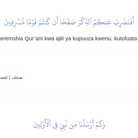
أَفَنَضۡرِبُ عَنكُمُ ٱلذِّكۡرَ صَفۡحًا أَن كُنتُمۡ قَوۡمٗا مُّسۡرِفِينَ
remshia Qur’ani kwa ajili ya kupuuza kwenu, kutofuata
|
هدايات
النفح
وَكَمۡ أَرۡسَلۡنَا مِن نَّبِيّٖ فِي ٱلۡأَوَّلِينَ