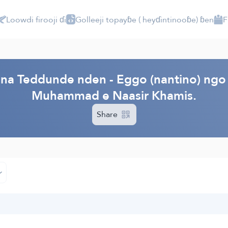
Loowdi firooji ɗi
Golleeji topayɓe ( heyɗintinooɓe) ɓen
F
PI
ana Teddunde nden - Eggo (nantino) ngo e
Muhammad e Naasir Khamis.
Share