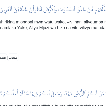
َلۡتَهُم مَّنۡ خَلَقَ ٱلسَّمَٰوَٰتِ وَٱلۡأَرۡضَ لَيَقُولُنَّ خَلَقَهُنَّ ٱلۡعَزِيزُ 
hirikina miongoni mwa watu wako, «Ni nani aliyeumba
 mamlaka Yake, Aliye Mjuzi wa hizo na vitu vilivyomo nd
|
هدايات
النفح
عَلَ لَكُمُ ٱلۡأَرۡضَ مَهۡدٗا وَجَعَلَ لَكُمۡ فِيهَا سُبُلٗا لَّعَلَّكُمۡ تَ