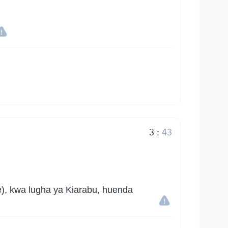
3
:
43
), kwa lugha ya Kiarabu, huenda