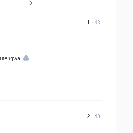
1
:
43
kutengwa.
2
:
43