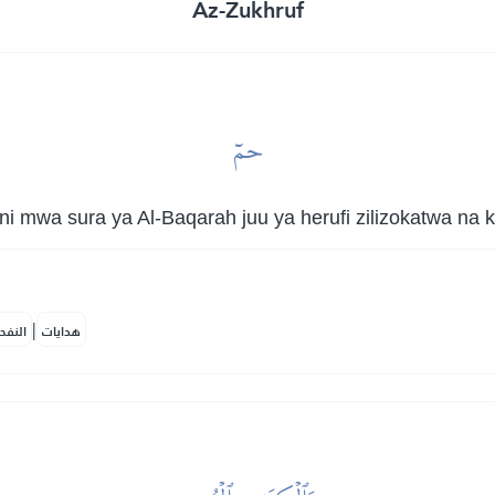
Az-Zukhruf
حمٓ
 mwa sura ya Al-Baqarah juu ya herufi zilizokatwa na 
|
هدايات
النفح