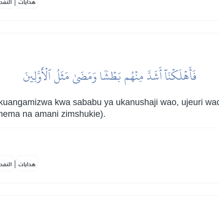
|
هدايات
النفح
فَأَهۡلَكۡنَآ أَشَدَّ مِنۡهُم بَطۡشٗا وَمَضَىٰ مَثَلُ ٱلۡأَوَّلِينَ
kuangamizwa kwa sababu ya ukanushaji wao, ujeuri wa
ehema na amani zimshukie).
|
هدايات
النفح