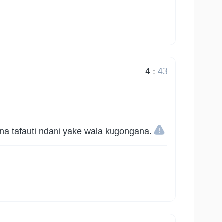
4
:
43
aina tafauti ndani yake wala kugongana.