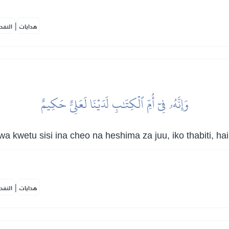
|
هدايات
النفح
وَإِنَّهُۥ فِيٓ أُمِّ ٱلۡكِتَٰبِ لَدَيۡنَا لَعَلِيٌّ حَكِيمٌ
a kwetu sisi ina cheo na heshima za juu, iko thabiti, h
|
هدايات
النفح