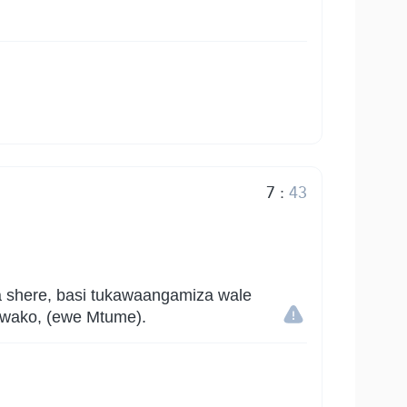
7
:
43
a shere, basi tukawaangamiza wale
u wako, (ewe Mtume).