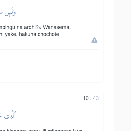
وَلَئِن سَأ
 mbingu na ardhi?» Wanasema,
ani yake, hakuna chochote
10
:
43
ٱلَّذِي جَ