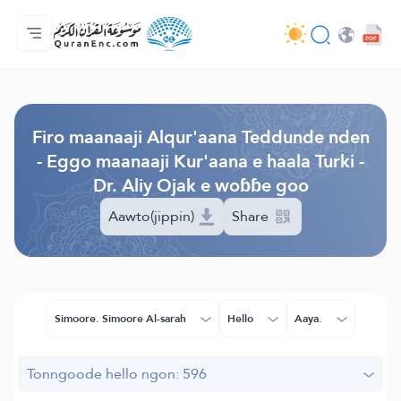
Jaɓɓorgo
Loowdi firooji ɗi
Audio
Golleeji topayɓe ( heyɗintinooɓe) ɓen - API
Fii eɓɓoore nde
Humpo'ndir e amen
Ɗemngal
Browse Old Version
Firo maanaaji Alqur'aana Teddunde nden
- Eggo maanaaji Kur'aana e haala Turki -
Dr. Aliy Ojak e woɓɓe goo
Aawto(jippin)
Share
Simoore. Simoore Al-sarah
Hello
Aaya.
Tonngoode hello ngon: 596