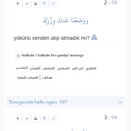
2
:
94
وَوَضَعۡنَا عَنكَ وِزۡرَكَ
yükünü senden alıp atmadık mı?
Hollude / ballude firo gonŋo/ wonngo
التفاسير:
الطبري
ابن كثير
السعدي
المختصر
المُيسَّر
|
هدايات
النفحات المكية
Tonngoode hello ngon: 597
3
:
94