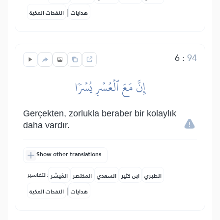
|
هدايات
النفحات المكية
6
:
94
إِنَّ مَعَ ٱلۡعُسۡرِ يُسۡرٗا
Gerçekten, zorlukla beraber bir kolaylık
daha vardır.
Show other translations
التفاسير:
الطبري
ابن كثير
السعدي
المختصر
المُيسَّر
|
هدايات
النفحات المكية