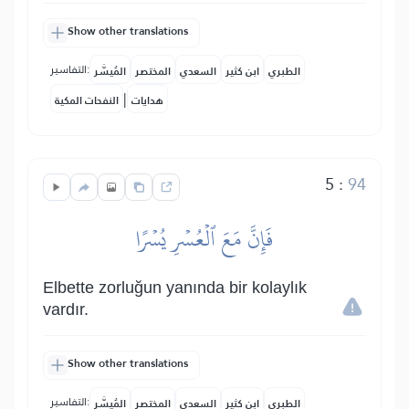
Show other translations
التفاسير:
الطبري
ابن كثير
السعدي
المختصر
المُيسَّر
|
هدايات
النفحات المكية
5
:
94
فَإِنَّ مَعَ ٱلۡعُسۡرِ يُسۡرًا
Elbette zorluğun yanında bir kolaylık
vardır.
Show other translations
التفاسير:
الطبري
ابن كثير
السعدي
المختصر
المُيسَّر