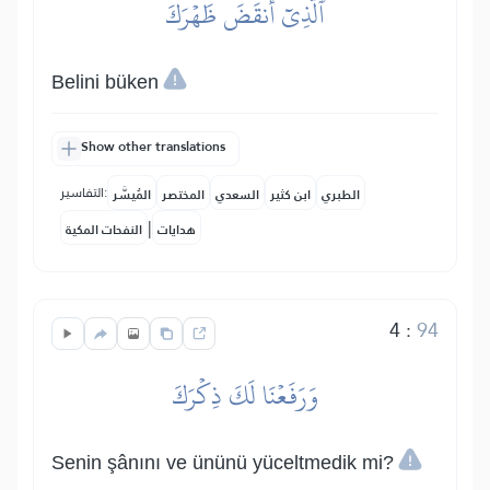
ٱلَّذِيٓ أَنقَضَ ظَهۡرَكَ
Belini büken
Show other translations
التفاسير:
الطبري
ابن كثير
السعدي
المختصر
المُيسَّر
|
هدايات
النفحات المكية
4
:
94
وَرَفَعۡنَا لَكَ ذِكۡرَكَ
Senin şânını ve ününü yüceltmedik mi?