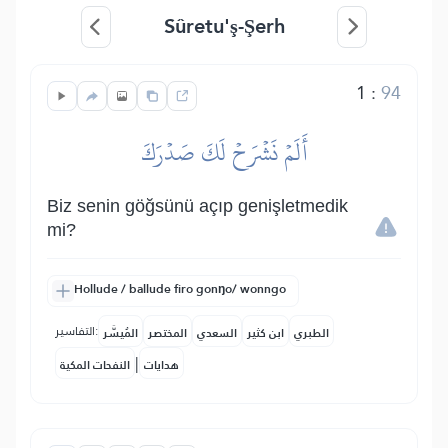
Sûretu'ş-Şerh
1
:
94
أَلَمۡ نَشۡرَحۡ لَكَ صَدۡرَكَ
Biz senin göğsünü açıp genişletmedik
mi?
Hollude / ballude firo gonŋo/ wonngo
التفاسير:
الطبري
ابن كثير
السعدي
المختصر
المُيسَّر
|
هدايات
النفحات المكية