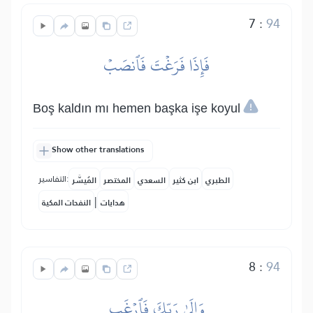
7
:
94
فَإِذَا فَرَغۡتَ فَٱنصَبۡ
Boş kaldın mı hemen başka işe koyul
Show other translations
التفاسير:
الطبري
ابن كثير
السعدي
المختصر
المُيسَّر
|
هدايات
النفحات المكية
8
:
94
وَإِلَىٰ رَبِّكَ فَٱرۡغَب