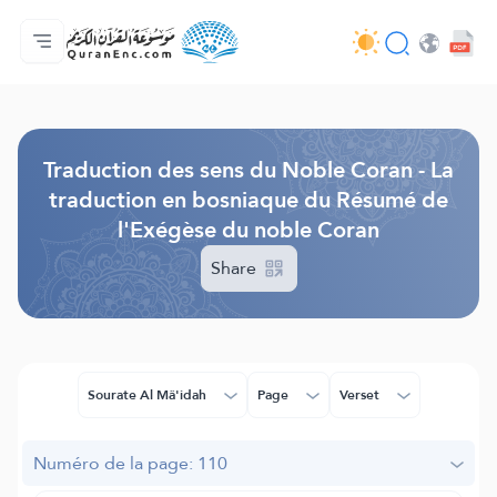
Accueil
Index des traductions
Audio
Services des développeurs du site - API
Autour du projet
Nous contacter
Langue
Browse Old Version
Traduction des sens du Noble Coran - La
traduction en bosniaque du Résumé de
l'Exégèse du noble Coran
Share
Sourate Al Mâ'idah
Page
Verset
Numéro de la page: 110