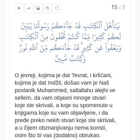
15
:
5
يَٰٓأَهۡلَ ٱلۡكِتَٰبِ قَدۡ جَآءَكُمۡ رَسُولُنَا يُبَيِّنُ
لَكُمۡ كَثِيرٗا مِّمَّا كُنتُمۡ تُخۡفُونَ مِنَ ٱلۡكِتَٰبِ
وَيَعۡفُواْ عَن كَثِيرٖۚ قَدۡ جَآءَكُم مِّنَ ٱللَّهِ نُورٞ
وَكِتَٰبٞ مُّبِينٞ
O jevreji, kojima je dat Tevrat, i kršćani,
kojima je dat Indžil, došao vam je Naš
poslanik Muhammed, sallallahu alejhi ve
sellem, da vam objasni mnoge stvari
koje ste skrivali, a koje su spomenute u
knjigama koje su vam objavljene, i da
pređe preko nekih stvari koje ste skrivali,
a u čijem obznanjivanju nema koristi,
osim što bi vas (dodatno) obrukao.