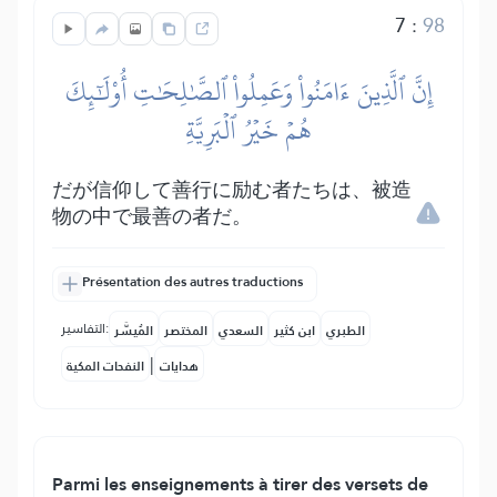
7
:
98
إِنَّ ٱلَّذِينَ ءَامَنُواْ وَعَمِلُواْ ٱلصَّٰلِحَٰتِ أُوْلَٰٓئِكَ
هُمۡ خَيۡرُ ٱلۡبَرِيَّةِ
だが信仰して善行に励む者たちは、被造
物の中で最善の者だ。
Présentation des autres traductions
التفاسير:
الطبري
ابن كثير
السعدي
المختصر
المُيسَّر
|
هدايات
النفحات المكية
Parmi les enseignements à tirer des versets de