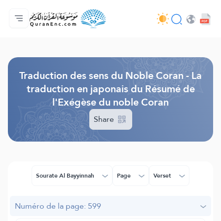
Accueil
Index des traductions
Audio
Services des développeurs du site - API
Autour du projet
Nous contacter
Langue
Browse Old Version
Traduction des sens du Noble Coran - La
traduction en japonais du Résumé de
l'Exégèse du noble Coran
Share
Sourate Al Bayyinnah
Page
Verset
Numéro de la page: 599