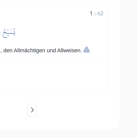
1
:
62
يُسَبِّحُ 
n, den Allmächtigen und Allweisen.