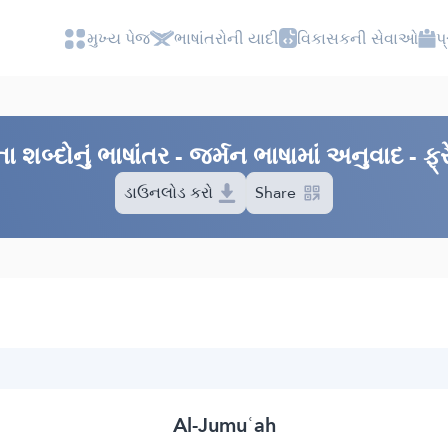
મુખ્ય પેજ
ભાષાંતરોની યાદી
વિકાસકની સેવાઓ
પ
બ્દોનું ભાષાંતર - જર્મન ભાષામાં અનુવાદ - ફ્
ડાઉનલોડ કરો
Share
Al-Jumuʿah