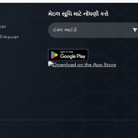
મેઇલ સૂચિ માટે નોંધણી કરો
موسو
موسوعة ال