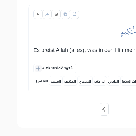
لۡحَكِيمِ
Es preist Allah (alles), was in den Himmel
અન્ય ભાષાંતરો જુઓ
التفاسير:
ات المكية
الطبري
ابن كثير
السعدي
المختصر
المُيسَّر