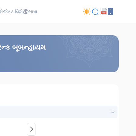
્રોજેકટ વિશે
ભાષા
રેન્ક બૂબન્હાયમ