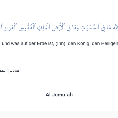
لِلَّهِ مَا فِي ٱلسَّمَٰوَٰتِ وَمَا فِي ٱلۡأَرۡضِ ٱلۡمَلِكِ ٱلۡقُدُّوسِ ٱلۡعَزِيزِ ٱ
n und was auf der Erde ist, (Ihn), den König, den Heilige
|
هدايات
النفح
Al-Jumuʿah