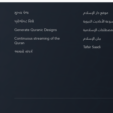
મુખ્ય પેજ
موقع دار الإسلام
પ્રોજેકટ વિશે
عة الأحاديث النبوية
Generate Quranic Designs
مصطلحات الإسلامية
Continuous streaming of the
بيان الإسلام
Quran
Tafsir Saadi
અમારો સંપર્ક