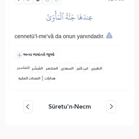
عِندَهَا جَنَّةُ ٱلۡمَأۡوَىٰٓ
cennetü’l-me’vâ da onun yanındadır.
અન્ય ભાષાંતરો જુઓ
التفاسير:
الطبري
ابن كثير
السعدي
المختصر
المُيسَّر
|
هدايات
النفحات المكية
Sûretu'n-Necm