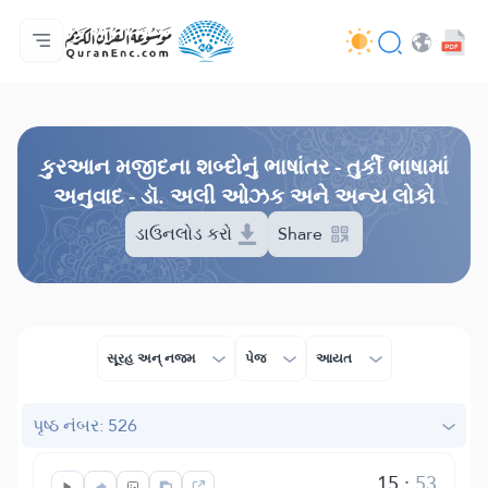
મુખ્ય પેજ
ભાષાંતરોની યાદી
Audio
વિકાસકની સેવાઓ - API
પ્રોજેકટ વિશે
અમારો સંપર્ક
ભાષા
Browse Old Version
કુરઆન મજીદના શબ્દોનું ભાષાંતર - તુર્કી ભાષામાં
અનુવાદ - ડૉ. અલી ઓઝક અને અન્ય લોકો
ડાઉનલોડ કરો
Share
સૂરહ અન્ નજમ
પેજ
આયત
પૃષ્ઠ નંબર: 526
15
:
53