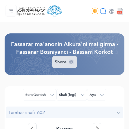
Gida
Jerin ginshikan taken fassarorin
Audio
Ayyukan masu bunkasawa - API
Dangane da wannan aikin
Ka tuntube mu
Harshe
Browse Old Version
Fassarar ma'anonin Alkura'ni mai girma -
Fassarar Bosniyanci - Bassam Korkot
Share
Sura Quraish
Shafi (fegi)
Aya
Lambar shafi: 602
Kurejš