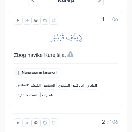
1
:
106
لِإِيلَٰفِ قُرَيۡشٍ
Zbog navike Kurejšija,
Nuna sauran fassarori
التفاسير:
الطبري
ابن كثير
السعدي
المختصر
المُيسَّر
|
هدايات
النفحات المكية
2
:
106