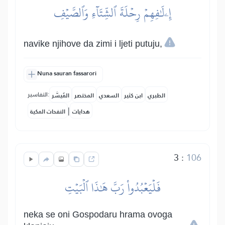
إِۦلَٰفِهِمۡ رِحۡلَةَ ٱلشِّتَآءِ وَٱلصَّيۡفِ
navike njihove da zimi i ljeti putuju,
Nuna sauran fassarori
التفاسير:
الطبري
ابن كثير
السعدي
المختصر
المُيسَّر
|
هدايات
النفحات المكية
3
:
106
فَلۡيَعۡبُدُواْ رَبَّ هَٰذَا ٱلۡبَيۡتِ
neka se oni Gospodaru hrama ovoga