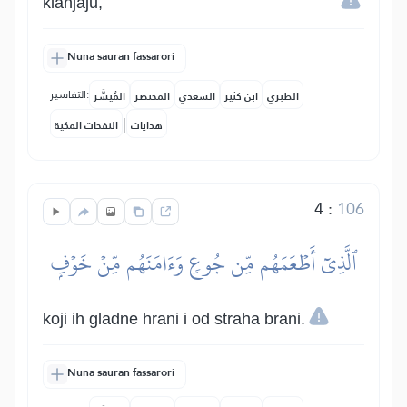
klanjaju,
Nuna sauran fassarori
التفاسير:
الطبري
ابن كثير
السعدي
المختصر
المُيسَّر
|
هدايات
النفحات المكية
4
:
106
ٱلَّذِيٓ أَطۡعَمَهُم مِّن جُوعٖ وَءَامَنَهُم مِّنۡ خَوۡفِۭ
koji ih gladne hrani i od straha brani.
Nuna sauran fassarori