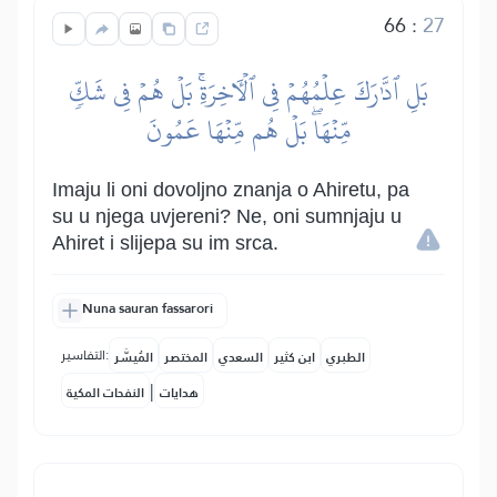
66
:
27
بَلِ ٱدَّٰرَكَ عِلۡمُهُمۡ فِي ٱلۡأٓخِرَةِۚ بَلۡ هُمۡ فِي شَكّٖ
مِّنۡهَاۖ بَلۡ هُم مِّنۡهَا عَمُونَ
Imaju li oni dovoljno znanja o Ahiretu, pa
su u njega uvjereni? Ne, oni sumnjaju u
Ahiret i slijepa su im srca.
Nuna sauran fassarori
التفاسير:
الطبري
ابن كثير
السعدي
المختصر
المُيسَّر
|
هدايات
النفحات المكية