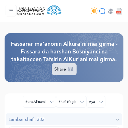
Gida
Jerin ginshikan taken fassarorin
Audio
Ayyukan masu bunkasawa - API
Dangane da wannan aikin
Ka tuntube mu
Harshe
Browse Old Version
Fassarar ma'anonin Alkura'ni mai girma -
Fassara da harshan Bosniyanci na
taƙaitaccen Tafsirin AlƘur'ani mai girma.
Share
Sura Al'naml
Shafi (fegi)
Aya
Lambar shafi: 383