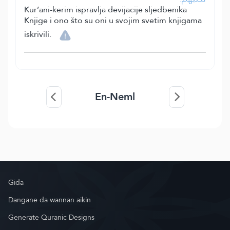
Kur’ani-kerim ispravlja devijacije sljedbenika
Knjige i ono što su oni u svojim svetim knjigama
iskrivili.
En-Neml
Gida
Dangane da wannan aikin
Generate Quranic Designs