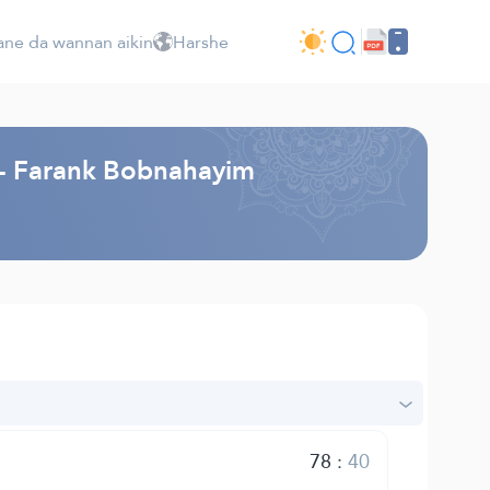
ne da wannan aikin
Harshe
i - Farank Bobnahayim
78
:
40