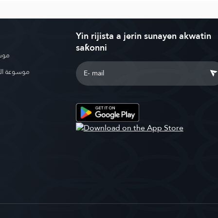
Yin rijista a jerin sunayen akwatin
saƙonni
موسو
موسوعة ال