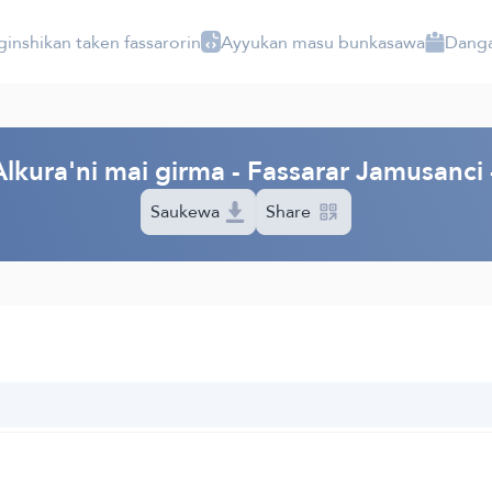
ginshikan taken fassarorin
Ayyukan masu bunkasawa
Danga
lkura'ni mai girma - Fassarar Jamusanc
Saukewa
Share