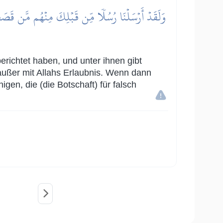
وَلَقَدۡ أَرۡسَلۡنَا رُسُلٗا مِّن قَبۡلِكَ مِنۡهُم مَّن قَصَصۡنَا
erichtet haben, und unter ihnen gibt
außer mit Allahs Erlaubnis. Wenn dann
en, die (die Botschaft) für falsch