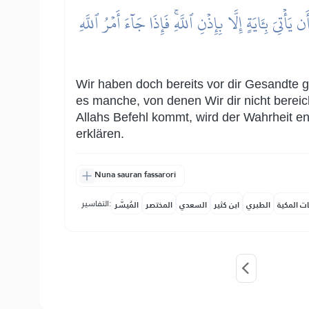
ِـَٔايَةٍ إِلَّا بِإِذۡنِ ٱللَّهِۚ فَإِذَا جَآءَ أَمۡرُ ٱللَّهِ
Wir haben doch bereits vor dir Gesandte g
es manche, von denen Wir dir nicht berei
Allahs Befehl kommt, wird der Wahrheit en
erklären.
Nuna sauran fassarori
التفاسير:
ات المكية
الطبري
ابن كثير
السعدي
المختصر
المُيسَّر