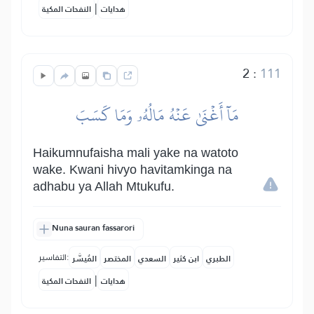
|
هدايات
النفحات المكية
2
:
111
مَآ أَغۡنَىٰ عَنۡهُ مَالُهُۥ وَمَا كَسَبَ
Haikumnufaisha mali yake na watoto
wake. Kwani hivyo havitamkinga na
adhabu ya Allah Mtukufu.
Nuna sauran fassarori
التفاسير:
الطبري
ابن كثير
السعدي
المختصر
المُيسَّر
|
هدايات
النفحات المكية