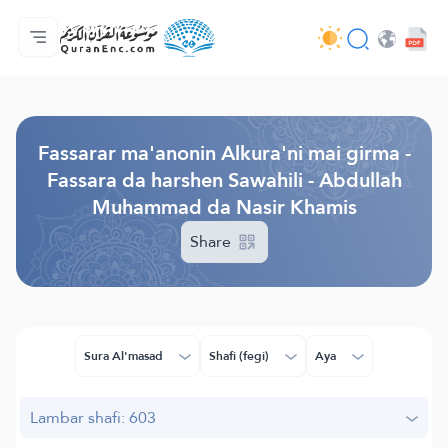
Gida
Jerin ginshikan taken fassarorin
Audio
Ayyukan masu bunkasawa - API
Dangane da wannan aikin
Ka tuntube mu
Harshe
Browse Old Version
Fassarar ma'anonin Alkura'ni mai girma -
Fassara da harshen Sawahili - Abdullah
Muhammad da Nasir Khamis
Share
Sura Al'masad
Shafi (fegi)
Aya
Lambar shafi: 603