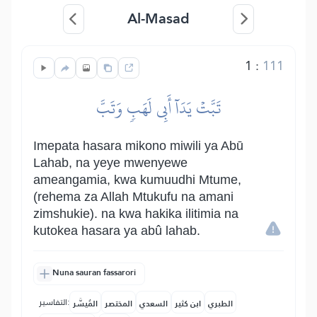
Al-Masad
1
:
111
تَبَّتۡ يَدَآ أَبِي لَهَبٖ وَتَبَّ
Imepata hasara mikono miwili ya Abū
Lahab, na yeye mwenyewe
ameangamia, kwa kumuudhi Mtume,
(rehema za Allah Mtukufu na amani
zimshukie). na kwa hakika ilitimia na
kutokea hasara ya abû lahab.
Nuna sauran fassarori
التفاسير:
الطبري
ابن كثير
السعدي
المختصر
المُيسَّر