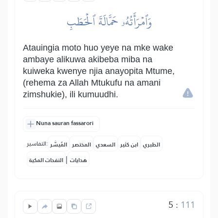
وَٱمۡرَأَتُهُۥ حَمَّالَةَ ٱلۡحَطَبِ
Atauingia moto huo yeye na mke wake
ambaye alikuwa akibeba miba na
kuiweka kwenye njia anayopita Mtume,
(rehema za Allah Mtukufu na amani
zimshukie), ili kumuudhi.
Nuna sauran fassarori
التفاسير:
الطبري
ابن كثير
السعدي
المختصر
المُيسَّر
|
هدايات
النفحات المكية
5
:
111