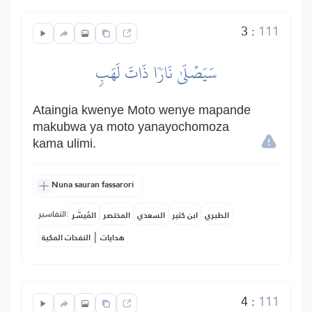
3
:
111
سَيَصۡلَىٰ نَارٗا ذَاتَ لَهَبٖ
Ataingia kwenye Moto wenye mapande
makubwa ya moto yanayochomoza
kama ulimi.
Nuna sauran fassarori
التفاسير:
الطبري
ابن كثير
السعدي
المختصر
المُيسَّر
|
هدايات
النفحات المكية
4
:
111