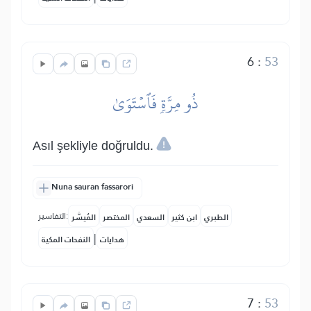
6
:
53
ذُو مِرَّةٖ فَٱسۡتَوَىٰ
Asıl şekliyle doğruldu.
Nuna sauran fassarori
التفاسير:
الطبري
ابن كثير
السعدي
المختصر
المُيسَّر
|
هدايات
النفحات المكية
7
:
53