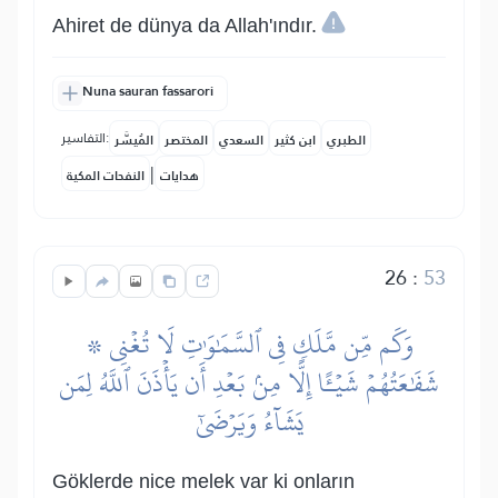
Ahiret de dünya da Allah'ındır.
Nuna sauran fassarori
التفاسير:
الطبري
ابن كثير
السعدي
المختصر
المُيسَّر
|
هدايات
النفحات المكية
26
:
53
۞ وَكَم مِّن مَّلَكٖ فِي ٱلسَّمَٰوَٰتِ لَا تُغۡنِي
شَفَٰعَتُهُمۡ شَيۡـًٔا إِلَّا مِنۢ بَعۡدِ أَن يَأۡذَنَ ٱللَّهُ لِمَن
يَشَآءُ وَيَرۡضَىٰٓ
Göklerde nice melek var ki onların