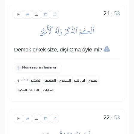
21
:
53
أَلَكُمُ ٱلذَّكَرُ وَلَهُ ٱلۡأُنثَىٰ
Demek erkek size, dişi O’na öyle mi?
Nuna sauran fassarori
التفاسير:
الطبري
ابن كثير
السعدي
المختصر
المُيسَّر
|
هدايات
النفحات المكية
22
:
53