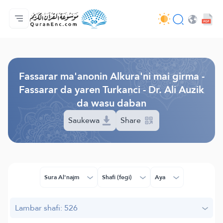
Gida
Jerin ginshikan taken fassarorin
Audio
Ayyukan masu bunkasawa - API
Dangane da wannan aikin
Ka tuntube mu
Harshe
Browse Old Version
Fassarar ma'anonin Alkura'ni mai girma -
Fassarar da yaren Turkanci - Dr. Ali Auzik
da wasu daban
Saukewa
Share
Sura Al'najm
Shafi (fegi)
Aya
Lambar shafi: 526