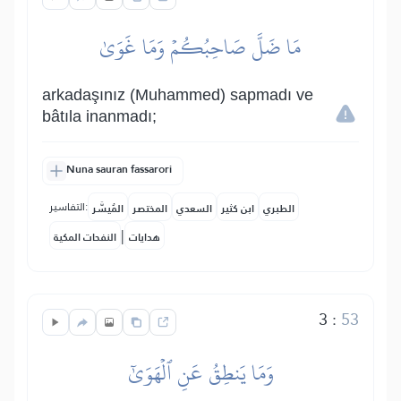
مَا ضَلَّ صَاحِبُكُمۡ وَمَا غَوَىٰ
arkadaşınız (Muhammed) sapmadı ve
bâtıla inanmadı;
Nuna sauran fassarori
التفاسير:
الطبري
ابن كثير
السعدي
المختصر
المُيسَّر
|
هدايات
النفحات المكية
3
:
53
وَمَا يَنطِقُ عَنِ ٱلۡهَوَىٰٓ