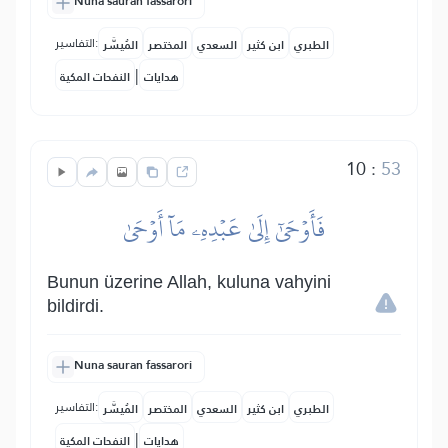
Nuna sauran fassarori
التفاسير:
الطبري
ابن كثير
السعدي
المختصر
المُيسَّر
|
هدايات
النفحات المكية
10
:
53
فَأَوۡحَىٰٓ إِلَىٰ عَبۡدِهِۦ مَآ أَوۡحَىٰ
Bunun üzerine Allah, kuluna vahyini
bildirdi.
Nuna sauran fassarori
التفاسير:
الطبري
ابن كثير
السعدي
المختصر
المُيسَّر
|
هدايات
النفحات المكية