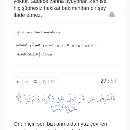
yoktur. Sadece zanna uyuyorlar. Zan ise
hiç şüphesiz hakikat bakımından bir şey
ifade etmez.
Show other translations
التفاسير:
الطبري
ابن كثير
السعدي
المختصر
المُيسَّر
|
هدايات
النفحات المكية
29
:
53
فَأَعۡرِضۡ عَن مَّن تَوَلَّىٰ عَن ذِكۡرِنَا وَلَمۡ يُرِدۡ إِلَّا
ٱلۡحَيَوٰةَ ٱلدُّنۡيَا
Onun için sen bizi anmaktan yüz çeviren