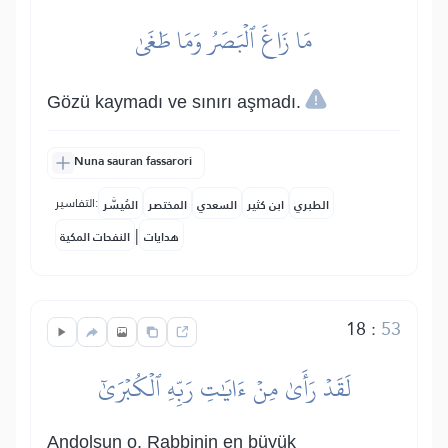
مَا زَاغَ ٱلۡبَصَرُ وَمَا طَغَىٰ
Gözü kaymadı ve sınırı aşmadı.
Nuna sauran fassarori
التفاسير:
الطبري
ابن كثير
السعدي
المختصر
المُيسَّر
|
هدايات
النفحات المكية
18
:
53
لَقَدۡ رَأَىٰ مِنۡ ءَايَٰتِ رَبِّهِ ٱلۡكُبۡرَىٰٓ
Andolsun o, Rabbinin en büyük