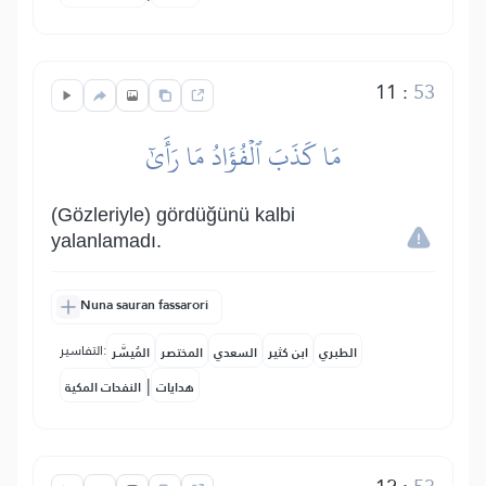
11
:
53
مَا كَذَبَ ٱلۡفُؤَادُ مَا رَأَىٰٓ
(Gözleriyle) gördüğünü kalbi
yalanlamadı.
Nuna sauran fassarori
التفاسير:
الطبري
ابن كثير
السعدي
المختصر
المُيسَّر
|
هدايات
النفحات المكية