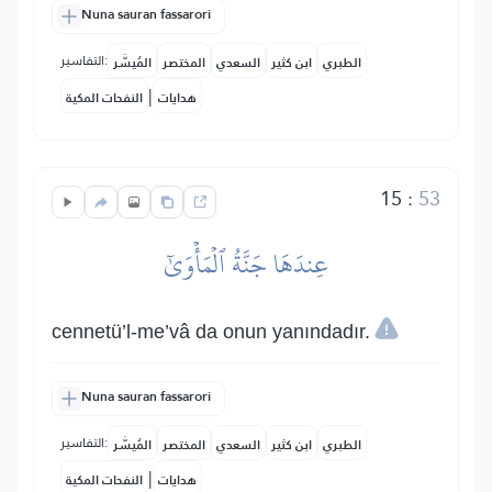
Nuna sauran fassarori
التفاسير:
الطبري
ابن كثير
السعدي
المختصر
المُيسَّر
|
هدايات
النفحات المكية
15
:
53
عِندَهَا جَنَّةُ ٱلۡمَأۡوَىٰٓ
cennetü’l-me’vâ da onun yanındadır.
Nuna sauran fassarori
التفاسير:
الطبري
ابن كثير
السعدي
المختصر
المُيسَّر
|
هدايات
النفحات المكية