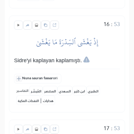
16
:
53
إِذۡ يَغۡشَى ٱلسِّدۡرَةَ مَا يَغۡشَىٰ
Sidre'yi kaplayan kaplamıştı.
Nuna sauran fassarori
التفاسير:
الطبري
ابن كثير
السعدي
المختصر
المُيسَّر
|
هدايات
النفحات المكية
17
:
53