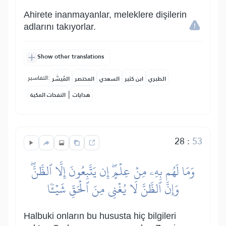
Ahirete inanmayanlar, meleklere dişilerin
adlarını takıyorlar.
Show other translations
التفاسير:
الطبري
ابن كثير
السعدي
المختصر
المُيسَّر
|
هدايات
النفحات المكية
28
:
53
وَمَا لَهُم بِهِۦ مِنۡ عِلۡمٍۖ إِن يَتَّبِعُونَ إِلَّا ٱلظَّنَّۖ
وَإِنَّ ٱلظَّنَّ لَا يُغۡنِي مِنَ ٱلۡحَقِّ شَيۡـٔٗا
Halbuki onların bu hususta hiç bilgileri