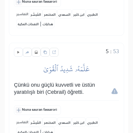
Nuna sauran fassarori
التفاسير:
الطبري
ابن كثير
السعدي
المختصر
المُيسَّر
|
هدايات
النفحات المكية
5
:
53
عَلَّمَهُۥ شَدِيدُ ٱلۡقُوَىٰ
Çünkü onu güçlü kuvvetli ve üstün
yaratılışlı biri (Cebrail) öğretti.
Nuna sauran fassarori
التفاسير:
الطبري
ابن كثير
السعدي
المختصر
المُيسَّر
|
هدايات
النفحات المكية