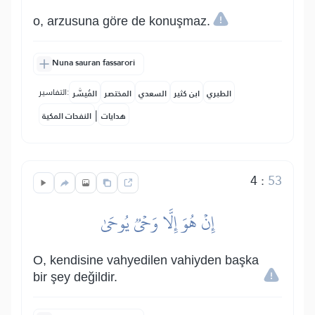
o, arzusuna göre de konuşmaz.
Nuna sauran fassarori
التفاسير:
الطبري
ابن كثير
السعدي
المختصر
المُيسَّر
|
هدايات
النفحات المكية
4
:
53
إِنۡ هُوَ إِلَّا وَحۡيٞ يُوحَىٰ
O, kendisine vahyedilen vahiyden başka
bir şey değildir.