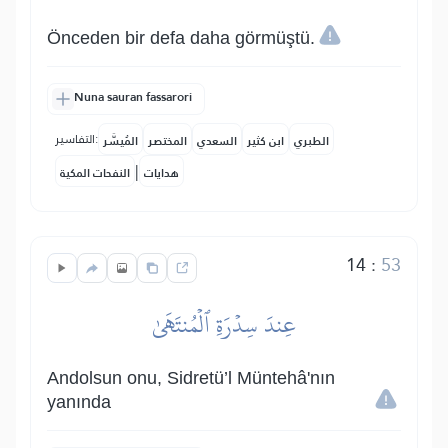
Önceden bir defa daha görmüştü.
Nuna sauran fassarori
التفاسير:
الطبري
ابن كثير
السعدي
المختصر
المُيسَّر
|
هدايات
النفحات المكية
14
:
53
عِندَ سِدۡرَةِ ٱلۡمُنتَهَىٰ
Andolsun onu, Sidretü’l Müntehâ'nın
yanında