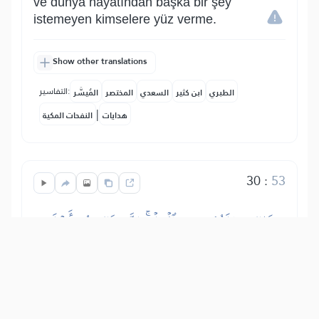
ve dünya hayatından başka bir şey
istemeyen kimselere yüz verme.
Show other translations
التفاسير:
الطبري
ابن كثير
السعدي
المختصر
المُيسَّر
|
هدايات
النفحات المكية
30
:
53
ذَٰلِكَ مَبۡلَغُهُم مِّنَ ٱلۡعِلۡمِۚ إِنَّ رَبَّكَ هُوَ أَعۡلَمُ
بِمَن ضَلَّ عَن سَبِيلِهِۦ وَهُوَ أَعۡلَمُ بِمَنِ ٱهۡتَدَىٰ
İşte onların erişebilecekleri bilgi budur.
Şüphesiz ki senin Rabbin, evet O,