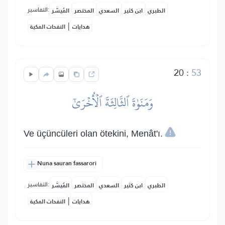
التفاسير:
الطبري
ابن كثير
السعدي
المختصر
المُيسَّر
|
هدايات
النفحات المكية
20
:
53
وَمَنَوٰةَ ٱلثَّالِثَةَ ٱلۡأُخۡرَىٰٓ
Ve üçüncüleri olan ötekini, Menât'ı.
Nuna sauran fassarori
التفاسير:
الطبري
ابن كثير
السعدي
المختصر
المُيسَّر
|
هدايات
النفحات المكية