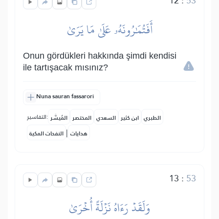
12
:
53
أَفَتُمَٰرُونَهُۥ عَلَىٰ مَا يَرَىٰ
Onun gördükleri hakkında şimdi kendisi
ile tartışacak mısınız?
Nuna sauran fassarori
التفاسير:
الطبري
ابن كثير
السعدي
المختصر
المُيسَّر
|
هدايات
النفحات المكية
13
:
53
وَلَقَدۡ رَءَاهُ نَزۡلَةً أُخۡرَىٰ