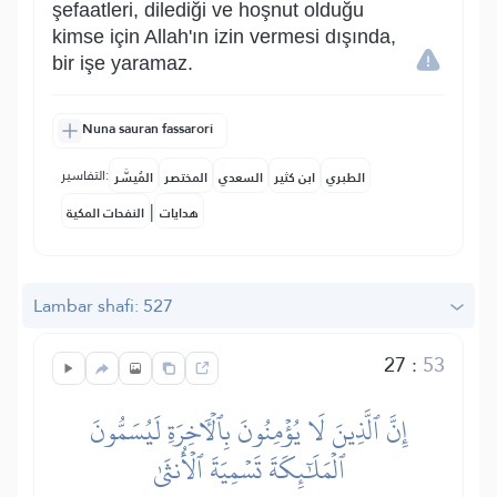
şefaatleri, dilediği ve hoşnut olduğu
kimse için Allah'ın izin vermesi dışında,
bir işe yaramaz.
Nuna sauran fassarori
التفاسير:
الطبري
ابن كثير
السعدي
المختصر
المُيسَّر
|
هدايات
النفحات المكية
Lambar shafi: 527
27
:
53
إِنَّ ٱلَّذِينَ لَا يُؤۡمِنُونَ بِٱلۡأٓخِرَةِ لَيُسَمُّونَ
ٱلۡمَلَٰٓئِكَةَ تَسۡمِيَةَ ٱلۡأُنثَىٰ