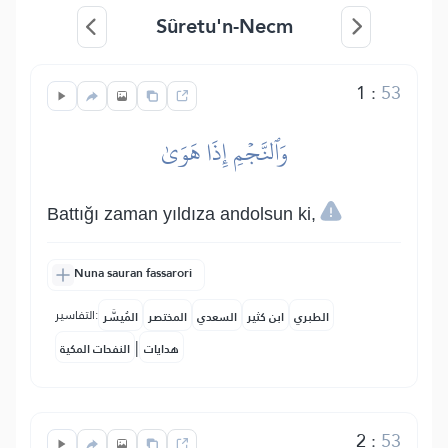
Sûretu'n-Necm
1
:
53
وَٱلنَّجۡمِ إِذَا هَوَىٰ
Battığı zaman yıldıza andolsun ki,
Nuna sauran fassarori
التفاسير:
الطبري
ابن كثير
السعدي
المختصر
المُيسَّر
|
هدايات
النفحات المكية
2
:
53