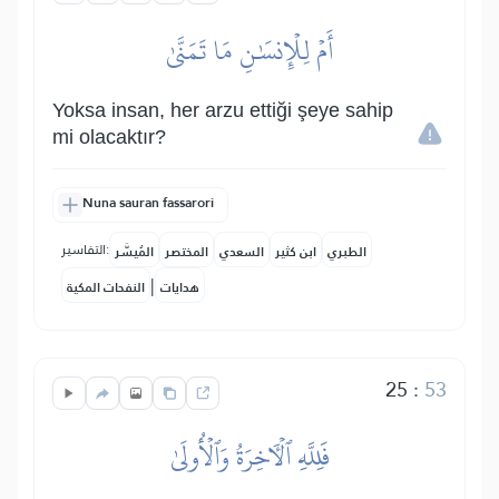
أَمۡ لِلۡإِنسَٰنِ مَا تَمَنَّىٰ
Yoksa insan, her arzu ettiği şeye sahip
mi olacaktır?
Nuna sauran fassarori
التفاسير:
الطبري
ابن كثير
السعدي
المختصر
المُيسَّر
|
هدايات
النفحات المكية
25
:
53
فَلِلَّهِ ٱلۡأٓخِرَةُ وَٱلۡأُولَىٰ