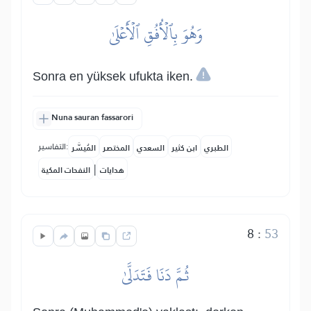
وَهُوَ بِٱلۡأُفُقِ ٱلۡأَعۡلَىٰ
Sonra en yüksek ufukta iken.
Nuna sauran fassarori
التفاسير:
الطبري
ابن كثير
السعدي
المختصر
المُيسَّر
|
هدايات
النفحات المكية
8
:
53
ثُمَّ دَنَا فَتَدَلَّىٰ