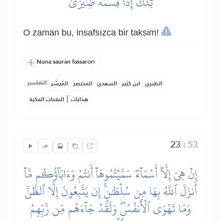
تِلۡكَ إِذٗا قِسۡمَةٞ ضِيزَىٰٓ
O zaman bu, insafsızca bir taksim!
Nuna sauran fassarori
التفاسير:
الطبري
ابن كثير
السعدي
المختصر
المُيسَّر
|
هدايات
النفحات المكية
23
:
53
إِنۡ هِيَ إِلَّآ أَسۡمَآءٞ سَمَّيۡتُمُوهَآ أَنتُمۡ وَءَابَآؤُكُم مَّآ
أَنزَلَ ٱللَّهُ بِهَا مِن سُلۡطَٰنٍۚ إِن يَتَّبِعُونَ إِلَّا ٱلظَّنَّ
وَمَا تَهۡوَى ٱلۡأَنفُسُۖ وَلَقَدۡ جَآءَهُم مِّن رَّبِّهِمُ