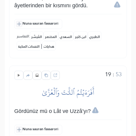
âyetlerinden bir kısmını gördü.
Nuna sauran fassarori
التفاسير:
الطبري
ابن كثير
السعدي
المختصر
المُيسَّر
|
هدايات
النفحات المكية
19
:
53
أَفَرَءَيۡتُمُ ٱللَّٰتَ وَٱلۡعُزَّىٰ
Gördünüz mü o Lât ve Uzzâ’yı?
Nuna sauran fassarori