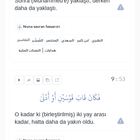
Sonra (Muhammed'e) yaklaştı, derken
daha da yaklaştı.
Nuna sauran fassarori
التفاسير:
الطبري
ابن كثير
السعدي
المختصر
المُيسَّر
|
هدايات
النفحات المكية
9
:
53
فَكَانَ قَابَ قَوۡسَيۡنِ أَوۡ أَدۡنَىٰ
O kadar ki (birleştirilmiş) iki yay arası
kadar, hatta daha da yakın oldu.