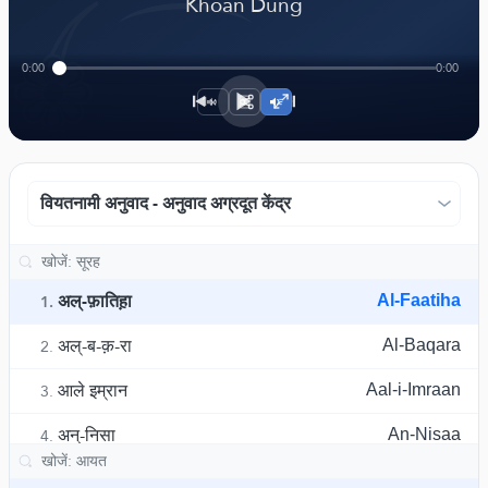
﴾
Khoan Dung
0:00
0:00
1×
वियतनामी अनुवाद - अनुवाद अग्रदूत केंद्र
अल्-फ़ातिह़ा
Al-Faatiha
1.
अल्-ब-क़-रा
Al-Baqara
2.
आले इम्रान
Aal-i-Imraan
3.
अन्-निसा
An-Nisaa
4.
अल्-माइदा
Al-Maaida
5.