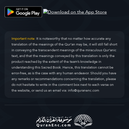
अल्-क़सस
Al-Qasas
28.
अल्-अन्कबूत
Al-Ankaboot
29.
अर्-रूम
Ar-Room
30.
Important note:
It is noteworthy that no matter how accurate any
translation of the meanings of the Qur’an may be, it will still fall short
लुक़्मान
Luqman
31.
in conveying the transcendent meanings of the miraculous Qur’anic
text, and that the meanings conveyed by this translation is only the
अस्-सज्दा
As-Sajda
32.
product reached by the extent of the team’s knowledge in
understanding this Sacred Book. Hence, this translation cannot be
अल्-अह़ज़ाब
Al-Ahzaab
33.
error-free, as is the case with any human endeavor. Should you have
any remarks or recommendations concerning the translation, please
सबा
Saba
34.
do not hesitate to write in the comment box next to each verse on
the website, or send us an email via:
info@quranenc.com
फ़ातिर
Faatir
35.
यासीन
Yaseen
36.
अस्-साफ़्फ़ात
As-Saaffaat
37.