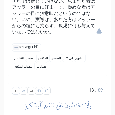
それでは断じていけない。恵まれた者は
アッラーの目に好ましく、惨めな者はア
ッラーの目に無意味だというのではな
い。いや、実際は、あなた方はアッラー
からの糧にも拘らず、孤児に何も与えて
いないではないか。
अन्य अनुवाद देखें
التفاسير:
الطبري
ابن كثير
السعدي
المختصر
المُيسَّر
|
هدايات
النفحات المكية
18
:
89
وَلَا تَحَٰٓضُّونَ عَلَىٰ طَعَامِ ٱلۡمِسۡكِينِ