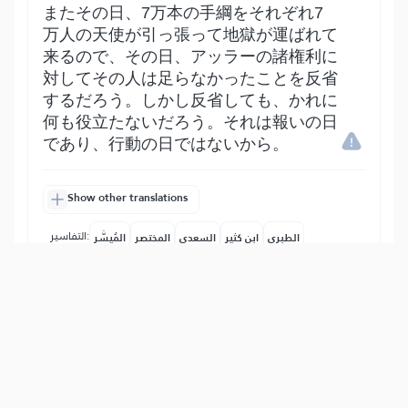
またその日、7万本の手綱をそれぞれ7
万人の天使が引っ張って地獄が運ばれて
来るので、その日、アッラーの諸権利に
対してその人は足らなかったことを反省
するだろう。しかし反省しても、かれに
何も役立たないだろう。それは報いの日
であり、行動の日ではないから。
Show other translations
التفاسير:
الطبري
ابن كثير
السعدي
المختصر
المُيسَّر
|
هدايات
النفحات المكية
24
:
89
يَقُولُ يَٰلَيۡتَنِي قَدَّمۡتُ لِحَيَاتِي