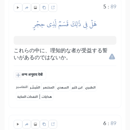
5
:
89
هَلۡ فِي ذَٰلِكَ قَسَمٞ لِّذِي حِجۡرٍ
これらの中に、理知的な者が受益する誓
いがあるのではないか。
अन्य अनुवाद देखें
التفاسير:
الطبري
ابن كثير
السعدي
المختصر
المُيسَّر
|
هدايات
النفحات المكية
6
:
89