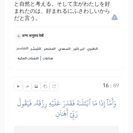
と自然と考える。そして主がわたしを好
まれたのは、好まれるにふさわしいから
だと言う。
अन्य अनुवाद देखें
التفاسير:
الطبري
ابن كثير
السعدي
المختصر
المُيسَّر
|
هدايات
النفحات المكية
16
:
89
وَأَمَّآ إِذَا مَا ٱبۡتَلَىٰهُ فَقَدَرَ عَلَيۡهِ رِزۡقَهُۥ فَيَقُولُ
رَبِّيٓ أَهَٰنَنِ