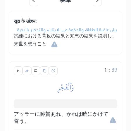
सूरा के उद्देश्य:
بيان عاقبة الطغاة، والحكمة من الابتلاء، والتذكير بالآخرة.
試練における背反の結果と知恵の結果を説明し、
来世を想うこと
1
:
89
وَٱلۡفَجۡرِ
アッラーに称賛あれ、かれは暁にかけて
誓う。