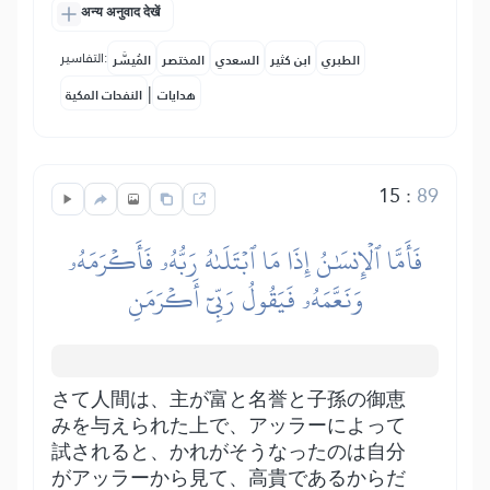
अन्य अनुवाद देखें
التفاسير:
الطبري
ابن كثير
السعدي
المختصر
المُيسَّر
|
هدايات
النفحات المكية
15
:
89
فَأَمَّا ٱلۡإِنسَٰنُ إِذَا مَا ٱبۡتَلَىٰهُ رَبُّهُۥ فَأَكۡرَمَهُۥ
وَنَعَّمَهُۥ فَيَقُولُ رَبِّيٓ أَكۡرَمَنِ
さて人間は、主が富と名誉と子孫の御恵
みを与えられた上で、アッラーによって
試されると、かれがそうなったのは自分
がアッラーから見て、高貴であるからだ