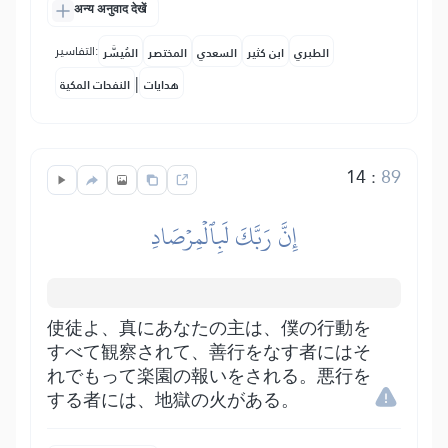
अन्य अनुवाद देखें
التفاسير:
الطبري
ابن كثير
السعدي
المختصر
المُيسَّر
|
هدايات
النفحات المكية
14
:
89
إِنَّ رَبَّكَ لَبِٱلۡمِرۡصَادِ
使徒よ、真にあなたの主は、僕の行動を
すべて観察されて、善行をなす者にはそ
れでもって楽園の報いをされる。悪行を
する者には、地獄の火がある。