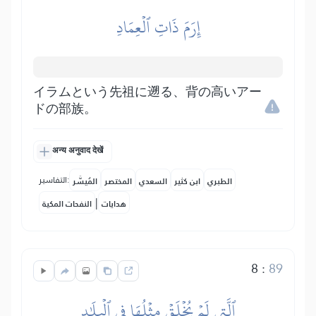
إِرَمَ ذَاتِ ٱلۡعِمَادِ
イラムという先祖に遡る、背の高いアー
ドの部族。
अन्य अनुवाद देखें
التفاسير:
الطبري
ابن كثير
السعدي
المختصر
المُيسَّر
|
هدايات
النفحات المكية
8
:
89
ٱلَّتِي لَمۡ يُخۡلَقۡ مِثۡلُهَا فِي ٱلۡبِلَٰدِ