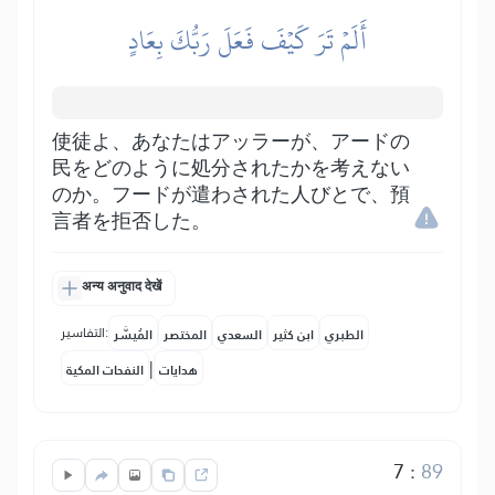
أَلَمۡ تَرَ كَيۡفَ فَعَلَ رَبُّكَ بِعَادٍ
使徒よ、あなたはアッラーが、アードの
民をどのように処分されたかを考えない
のか。フードが遣わされた人びとで、預
言者を拒否した。
अन्य अनुवाद देखें
التفاسير:
الطبري
ابن كثير
السعدي
المختصر
المُيسَّر
|
هدايات
النفحات المكية
7
:
89