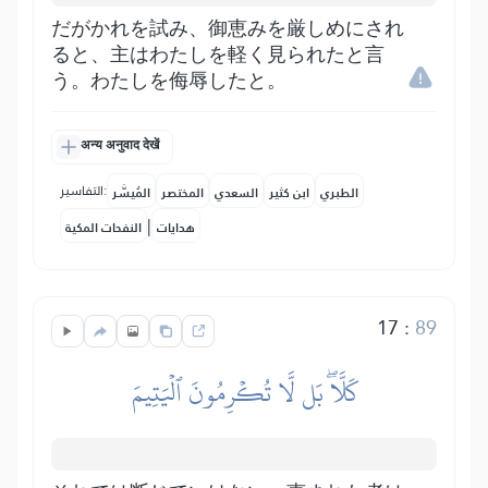
だがかれを試み、御恵みを厳しめにされ
ると、主はわたしを軽く見られたと言
う。わたしを侮辱したと。
अन्य अनुवाद देखें
التفاسير:
الطبري
ابن كثير
السعدي
المختصر
المُيسَّر
|
هدايات
النفحات المكية
17
:
89
كَلَّاۖ بَل لَّا تُكۡرِمُونَ ٱلۡيَتِيمَ