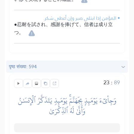
• المؤمن إذا ابتلي صبر وإن أعطي شكر.
●忍耐を試され、感謝を捧げて、信者は成り立
つ。
पृष्ठ संख्या: 594
23
:
89
وَجِاْيٓءَ يَوۡمَئِذِۭ بِجَهَنَّمَۚ يَوۡمَئِذٖ يَتَذَكَّرُ ٱلۡإِنسَٰنُ
وَأَنَّىٰ لَهُ ٱلذِّكۡرَىٰ