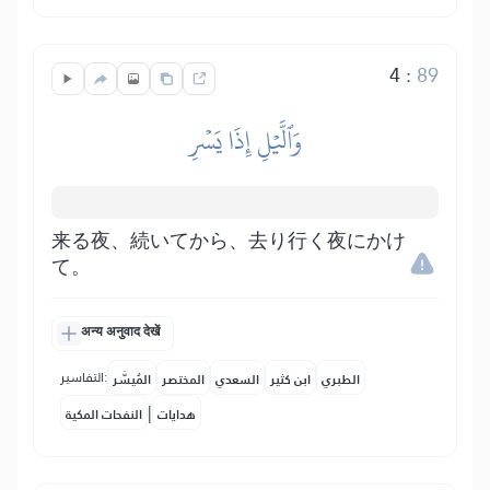
4
:
89
وَٱلَّيۡلِ إِذَا يَسۡرِ
来る夜、続いてから、去り行く夜にかけ
て。
अन्य अनुवाद देखें
التفاسير:
الطبري
ابن كثير
السعدي
المختصر
المُيسَّر
|
هدايات
النفحات المكية