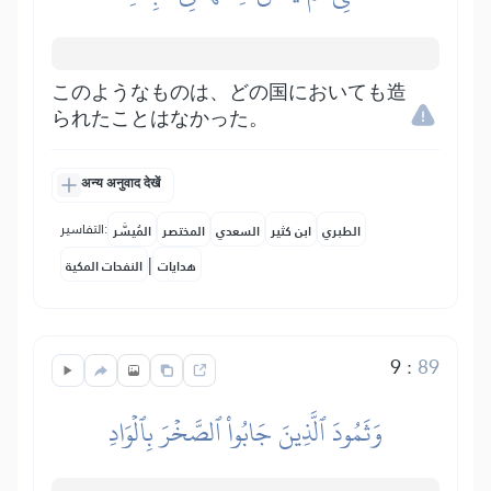
このようなものは、どの国においても造
られたことはなかった。
अन्य अनुवाद देखें
التفاسير:
الطبري
ابن كثير
السعدي
المختصر
المُيسَّر
|
هدايات
النفحات المكية
9
:
89
وَثَمُودَ ٱلَّذِينَ جَابُواْ ٱلصَّخۡرَ بِٱلۡوَادِ