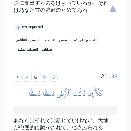
道に支出するのをけちっているが、それ
はあなた方の強欲のためである。
अन्य अनुवाद देखें
التفاسير:
الطبري
ابن كثير
السعدي
المختصر
المُيسَّر
|
هدايات
النفحات المكية
21
:
89
كَلَّآۖ إِذَا دُكَّتِ ٱلۡأَرۡضُ دَكّٗا دَكّٗا
あなたはそれでは断じていけない。大地
が徹底的に動かされて、揺さぶられる