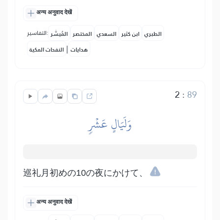
अन्य अनुवाद देखें
التفاسير:
الطبري
ابن كثير
السعدي
المختصر
المُيسَّر
|
هدايات
النفحات المكية
2
:
89
وَلَيَالٍ عَشۡرٖ
巡礼月初めの10の夜にかけて、
अन्य अनुवाद देखें