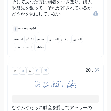
そしてあなた方は弱者をむさぼり、婦人
や孤児を狙って、それが許されているか
どうかを気にしていない。
अन्य अनुवाद देखें
التفاسير:
الطبري
ابن كثير
السعدي
المختصر
المُيسَّر
|
هدايات
النفحات المكية
20
:
89
وَتُحِبُّونَ ٱلۡمَالَ حُبّٗا جَمّٗا
むやみやたらに財産を愛してアッラーの