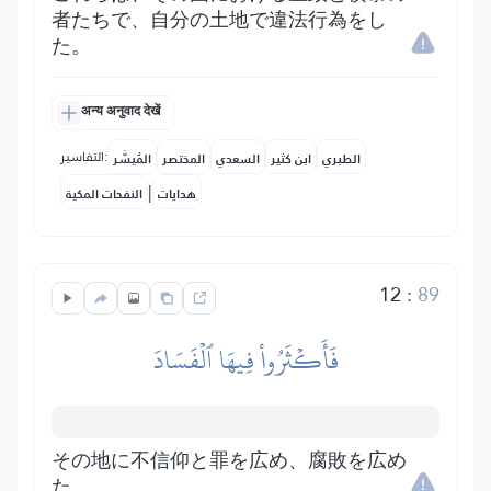
者たちで、自分の土地で違法行為をし
た。
अन्य अनुवाद देखें
التفاسير:
الطبري
ابن كثير
السعدي
المختصر
المُيسَّر
|
هدايات
النفحات المكية
12
:
89
فَأَكۡثَرُواْ فِيهَا ٱلۡفَسَادَ
その地に不信仰と罪を広め、腐敗を広め
た。