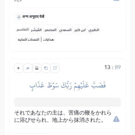
अन्य अनुवाद देखें
التفاسير:
الطبري
ابن كثير
السعدي
المختصر
المُيسَّر
|
هدايات
النفحات المكية
13
:
89
فَصَبَّ عَلَيۡهِمۡ رَبُّكَ سَوۡطَ عَذَابٍ
それであなたの主は、苦痛の鞭をかれら
に浴びせられ、地上から抹消された。