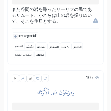
また谷間の岩を彫ったサーリフの民であ
るサムード、かれらは山の岩を掘りぬい
て、そこを住居とする。
अन्य अनुवाद देखें
التفاسير:
الطبري
ابن كثير
السعدي
المختصر
المُيسَّر
|
هدايات
النفحات المكية
10
:
89
وَفِرۡعَوۡنَ ذِي ٱلۡأَوۡتَادِ