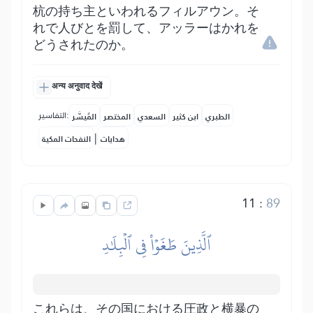
杭の持ち主といわれるフィルアウン。そ
れで人びとを罰して、アッラーはかれを
どうされたのか。
अन्य अनुवाद देखें
التفاسير:
الطبري
ابن كثير
السعدي
المختصر
المُيسَّر
|
هدايات
النفحات المكية
11
:
89
ٱلَّذِينَ طَغَوۡاْ فِي ٱلۡبِلَٰدِ
これらは、その国における圧政と横暴の