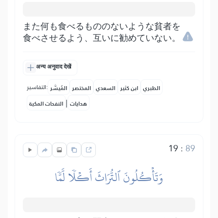
また何も食べるもののないような貧者を
食べさせるよう、互いに勧めていない。
अन्य अनुवाद देखें
التفاسير:
الطبري
ابن كثير
السعدي
المختصر
المُيسَّر
|
هدايات
النفحات المكية
19
:
89
وَتَأۡكُلُونَ ٱلتُّرَاثَ أَكۡلٗا لَّمّٗا