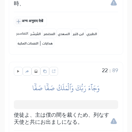
時、
अन्य अनुवाद देखें
التفاسير:
الطبري
ابن كثير
السعدي
المختصر
المُيسَّر
|
هدايات
النفحات المكية
22
:
89
وَجَآءَ رَبُّكَ وَٱلۡمَلَكُ صَفّٗا صَفّٗا
使徒よ、主は僕の間を裁くため、列なす
天使と共にお出ましになる。