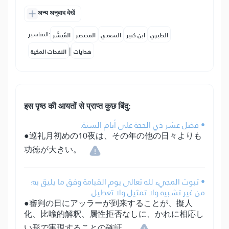
अन्य अनुवाद देखें
التفاسير:
الطبري
ابن كثير
السعدي
المختصر
المُيسَّر
|
هدايات
النفحات المكية
इस पृष्ठ की आयतों से प्राप्त कुछ बिंदु:
• فضل عشر ذي الحجة على أيام السنة.
●巡礼月初めの10夜は、その年の他の日々よりも
功徳が大きい。
• ثبوت المجيء لله تعالى يوم القيامة وفق ما يليق به؛
من غير تشبيه ولا تمثيل ولا تعطيل.
●審判の日にアッラーが到来することが、擬人
化、比喩的解釈、属性拒否なしに、かれに相応し
い形で実現することの確証。