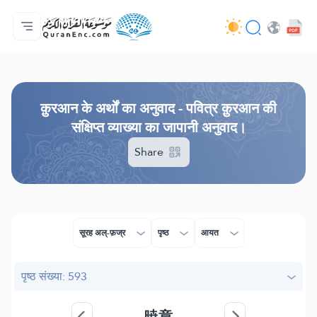
मुख्य
अनुवादों की सूची
Audio
अपडेट करने वालों की सेवाएँ - API
परियोजना के बारे में
हमसे सम्पर्क करें
भाषा
Browse Old Version
क़ुरआन के अर्थों का अनुवाद - पवित्र क़ुरआन की
संक्षिप्त व्याख्या का जापानी अनुवाद।
Share
सूरह अल्-फ़ज्र
पृष्ठ
आयत
पृष्ठ संख्या: 593
暁章