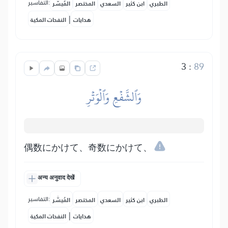
التفاسير:
الطبري
ابن كثير
السعدي
المختصر
المُيسَّر
|
هدايات
النفحات المكية
3
:
89
وَٱلشَّفۡعِ وَٱلۡوَتۡرِ
偶数にかけて、奇数にかけて、
अन्य अनुवाद देखें
التفاسير:
الطبري
ابن كثير
السعدي
المختصر
المُيسَّر
|
هدايات
النفحات المكية