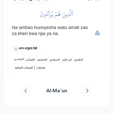
ٱلَّذِينَ هُمۡ يُرَآءُونَ
Na ambao huonyesha watu amali zao
za kheri kwa njia ya ria.
अन्य अनुवाद देखें
التفاسير:
الطبري
ابن كثير
السعدي
المختصر
المُيسَّر
|
هدايات
النفحات المكية
Al-Ma'un