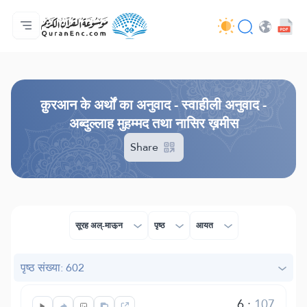
मुख्य
अनुवादों की सूची
Audio
अपडेट करने वालों की सेवाएँ - API
परियोजना के बारे में
हमसे सम्पर्क करें
भाषा
Browse Old Version
क़ुरआन के अर्थों का अनुवाद - स्वाहीली अनुवाद -
अब्दुल्लाह मुहम्मद तथा नासिर ख़मीस
Share
सूरह अल्-माऊ़न
पृष्ठ
आयत
पृष्ठ संख्या: 602
6
:
107