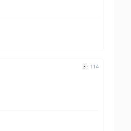
3
:
114