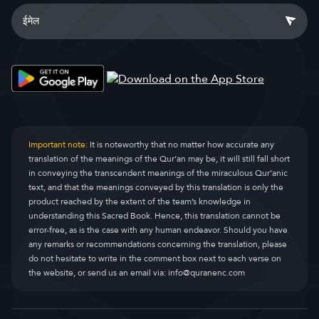
Important note:
It is noteworthy that no matter how accurate any
translation of the meanings of the Qur’an may be, it will still fall short
in conveying the transcendent meanings of the miraculous Qur’anic
text, and that the meanings conveyed by this translation is only the
product reached by the extent of the team’s knowledge in
understanding this Sacred Book. Hence, this translation cannot be
error-free, as is the case with any human endeavor. Should you have
any remarks or recommendations concerning the translation, please
do not hesitate to write in the comment box next to each verse on
the website, or send us an email via:
info@quranenc.com