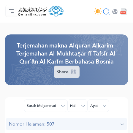
Beranda
Daftar isi terjemahan
Audio
Layanan pengembang - API
Tentang proyek ini
Hubungi kami
Bahasa
Browse Old Version
Terjemahan makna Alquran Alkarim -
Terjemahan Al-Mukhtaṣar fī Tafsīr Al-
Qur`ān Al-Karīm Berbahasa Bosnia
Share
Surah Muḥammad
Hal.
Ayat
Nomor Halaman: 507