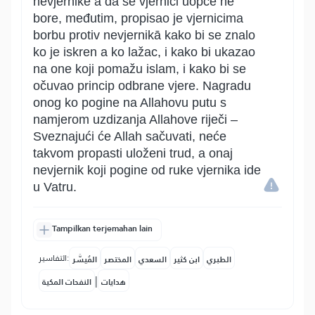
nevjernike a da se vjernici uopće ne
bore, međutim, propisao je vjernicima
borbu protiv nevjernikā kako bi se znalo
ko je iskren a ko lažac, i kako bi ukazao
na one koji pomažu islam, i kako bi se
očuvao princip odbrane vjere. Nagradu
onog ko pogine na Allahovu putu s
namjerom uzdizanja Allahove riječi –
Sveznajući će Allah sačuvati, neće
takvom propasti uloženi trud, a onaj
nevjernik koji pogine od ruke vjernika ide
u Vatru.
Tampilkan terjemahan lain
التفاسير:
الطبري
ابن كثير
السعدي
المختصر
المُيسَّر
|
هدايات
النفحات المكية