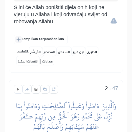
Silni će Allah poništiti djela onih koji ne
vjeruju u Allaha i koji odvraćaju svijet od
robovanja Allahu.
Tampilkan terjemahan lain
التفاسير:
الطبري
ابن كثير
السعدي
المختصر
المُيسَّر
|
هدايات
النفحات المكية
2
:
47
وَٱلَّذِينَ ءَامَنُواْ وَعَمِلُواْ ٱلصَّٰلِحَٰتِ وَءَامَنُواْ بِمَا
نُزِّلَ عَلَىٰ مُحَمَّدٖ وَهُوَ ٱلۡحَقُّ مِن رَّبِّهِمۡ كَفَّرَ
عَنۡهُمۡ سَيِّـَٔاتِهِمۡ وَأَصۡلَحَ بَالَهُمۡ