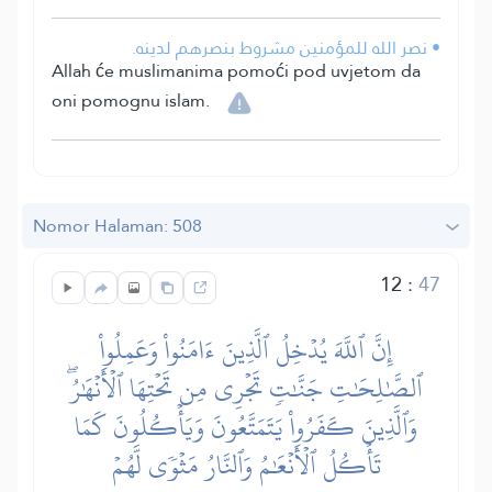
• نصر الله للمؤمنين مشروط بنصرهم لدينه.
Allah će muslimanima pomoći pod uvjetom da
oni pomognu islam.
Nomor Halaman: 508
12
:
47
إِنَّ ٱللَّهَ يُدۡخِلُ ٱلَّذِينَ ءَامَنُواْ وَعَمِلُواْ
ٱلصَّٰلِحَٰتِ جَنَّٰتٖ تَجۡرِي مِن تَحۡتِهَا ٱلۡأَنۡهَٰرُۖ
وَٱلَّذِينَ كَفَرُواْ يَتَمَتَّعُونَ وَيَأۡكُلُونَ كَمَا
تَأۡكُلُ ٱلۡأَنۡعَٰمُ وَٱلنَّارُ مَثۡوٗى لَّهُمۡ