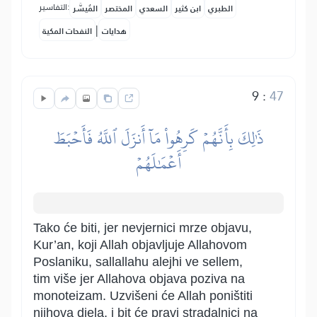
التفاسير:
الطبري
ابن كثير
السعدي
المختصر
المُيسَّر
|
هدايات
النفحات المكية
9
:
47
ذَٰلِكَ بِأَنَّهُمۡ كَرِهُواْ مَآ أَنزَلَ ٱللَّهُ فَأَحۡبَطَ
أَعۡمَٰلَهُمۡ
Tako će biti, jer nevjernici mrze objavu,
Kur’an, koji Allah objavljuje Allahovom
Poslaniku, sallallahu alejhi ve sellem,
tim više jer Allahova objava poziva na
monoteizam. Uzvišeni će Allah poništiti
njihova djela, i bit će pravi stradalnici na