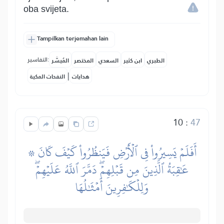
oba svijeta.
Tampilkan terjemahan lain
التفاسير:
الطبري
ابن كثير
السعدي
المختصر
المُيسَّر
|
هدايات
النفحات المكية
10
:
47
۞ أَفَلَمۡ يَسِيرُواْ فِي ٱلۡأَرۡضِ فَيَنظُرُواْ كَيۡفَ كَانَ
عَٰقِبَةُ ٱلَّذِينَ مِن قَبۡلِهِمۡۖ دَمَّرَ ٱللَّهُ عَلَيۡهِمۡۖ
وَلِلۡكَٰفِرِينَ أَمۡثَٰلُهَا