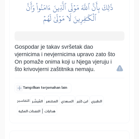
ذَٰلِكَ بِأَنَّ ٱللَّهَ مَوۡلَى ٱلَّذِينَ ءَامَنُواْ وَأَنَّ
ٱلۡكَٰفِرِينَ لَا مَوۡلَىٰ لَهُمۡ
Gospodar je takav svršetak dao
vjernicima i nevjernicima upravo zato što
On pomaže onima koji u Njega vjeruju i
što krivovjerni zaštitnika nemaju.
Tampilkan terjemahan lain
التفاسير:
الطبري
ابن كثير
السعدي
المختصر
المُيسَّر
|
هدايات
النفحات المكية