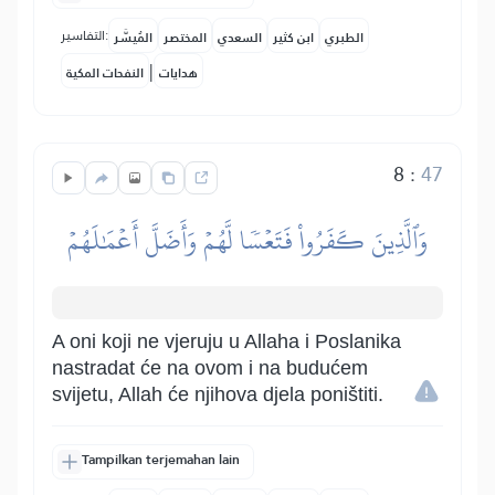
التفاسير:
الطبري
ابن كثير
السعدي
المختصر
المُيسَّر
|
هدايات
النفحات المكية
8
:
47
وَٱلَّذِينَ كَفَرُواْ فَتَعۡسٗا لَّهُمۡ وَأَضَلَّ أَعۡمَٰلَهُمۡ
A oni koji ne vjeruju u Allaha i Poslanika
nastradat će na ovom i na budućem
svijetu, Allah će njihova djela poništiti.
Tampilkan terjemahan lain