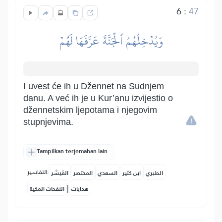
6
:
47
وَيُدۡخِلُهُمُ ٱلۡجَنَّةَ عَرَّفَهَا لَهُمۡ
I uvest će ih u Džennet na Sudnjem
danu. A već ih je u Kur’anu izvijestio o
džennetskim ljepotama i njegovim
stupnjevima.
Tampilkan terjemahan lain
التفاسير:
الطبري
ابن كثير
السعدي
المختصر
المُيسَّر
|
هدايات
النفحات المكية