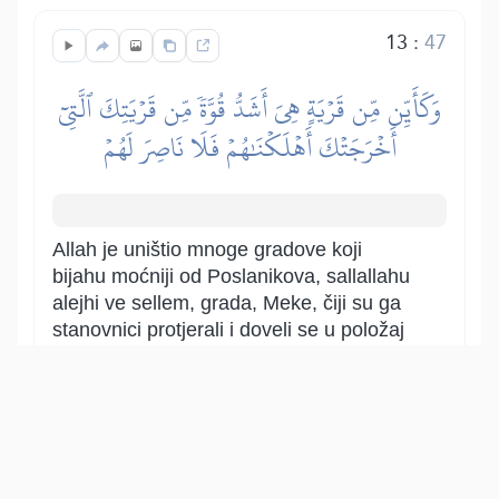
13
:
47
وَكَأَيِّن مِّن قَرۡيَةٍ هِيَ أَشَدُّ قُوَّةٗ مِّن قَرۡيَتِكَ ٱلَّتِيٓ
أَخۡرَجَتۡكَ أَهۡلَكۡنَٰهُمۡ فَلَا نَاصِرَ لَهُمۡ
Allah je uništio mnoge gradove koji
bijahu moćniji od Poslanikova, sallallahu
alejhi ve sellem, grada, Meke, čiji su ga
stanovnici protjerali i doveli se u položaj
stradalnika koje će neizostavno stići
kazna od koje ih niko neće moći
sačuvati. Ukoliko Allah bude htio uništiti
stanovnike Meke, niko Ga u tome neće
moći spriječiti.