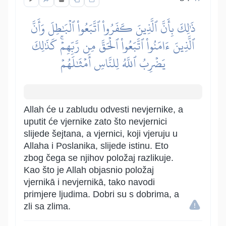
ذَٰلِكَ بِأَنَّ ٱلَّذِينَ كَفَرُواْ ٱتَّبَعُواْ ٱلۡبَٰطِلَ وَأَنَّ
ٱلَّذِينَ ءَامَنُواْ ٱتَّبَعُواْ ٱلۡحَقَّ مِن رَّبِّهِمۡۚ كَذَٰلِكَ
يَضۡرِبُ ٱللَّهُ لِلنَّاسِ أَمۡثَٰلَهُمۡ
Allah će u zabludu odvesti nevjernike, a
uputit će vjernike zato što nevjernici
slijede šejtana, a vjernici, koji vjeruju u
Allaha i Poslanika, slijede istinu. Eto
zbog čega se njihov položaj razlikuje.
Kao što je Allah objasnio položaj
vjernikā i nevjernikā, tako navodi
primjere ljudima. Dobri su s dobrima, a
zli sa zlima.