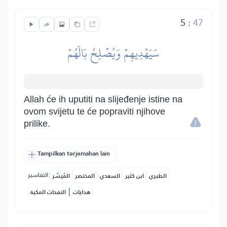
5
:
47
سَيَهۡدِيهِمۡ وَيُصۡلِحُ بَالَهُمۡ
Allah će ih uputiti na slijeđenje istine na
ovom svijetu te će popraviti njihove
prilike.
Tampilkan terjemahan lain
التفاسير:
الطبري
ابن كثير
السعدي
المختصر
المُيسَّر
|
هدايات
النفحات المكية