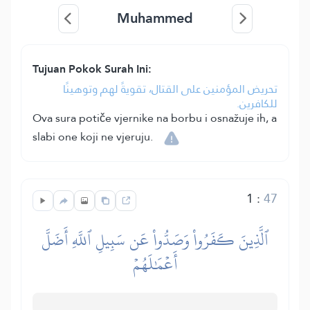
Muhammed
Tujuan Pokok Surah Ini:
تحريض المؤمنين على القتال، تقويةً لهم وتوهينًا
للكافرين.
Ova sura potiče vjernike na borbu i osnažuje ih, a
slabi one koji ne vjeruju.
1
:
47
ٱلَّذِينَ كَفَرُواْ وَصَدُّواْ عَن سَبِيلِ ٱللَّهِ أَضَلَّ
أَعۡمَٰلَهُمۡ