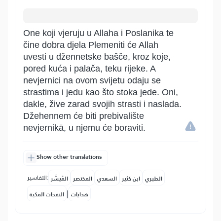
One koji vjeruju u Allaha i Poslanika te
čine dobra djela Plemeniti će Allah
uvesti u džennetske bašče, kroz koje,
pored kuća i palača, teku rijeke. A
nevjernici na ovom svijetu odaju se
strastima i jedu kao što stoka jede. Oni,
dakle, žive zarad svojih strasti i naslada.
Džehennem će biti prebivalište
nevjernikā, u njemu će boraviti.
Show other translations
التفاسير:
الطبري
ابن كثير
السعدي
المختصر
المُيسَّر
|
هدايات
النفحات المكية