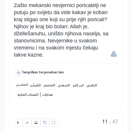
Zašto mekanski nevjernici poricatelji ne
putuju po svijetu da vide kakav je koban
kraj stigao one koji su prije njih poricali?
Njihov je kraj bio bolan: Allah je,
džellešanuhu, uništio njihova naselja, sa
stanovnicima. Nevjernike u svakom
vremenu i na svakom mjestu čekaju
takve kazne.
Tampilkan terjemahan lain
التفاسير:
الطبري
ابن كثير
السعدي
المختصر
المُيسَّر
|
هدايات
النفحات المكية
11
:
47