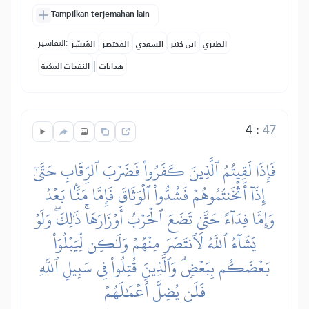
Tampilkan terjemahan lain
التفاسير:
الطبري
ابن كثير
السعدي
المختصر
المُيسَّر
|
هدايات
النفحات المكية
4
:
47
فَإِذَا لَقِيتُمُ ٱلَّذِينَ كَفَرُواْ فَضَرۡبَ ٱلرِّقَابِ حَتَّىٰٓ
إِذَآ أَثۡخَنتُمُوهُمۡ فَشُدُّواْ ٱلۡوَثَاقَ فَإِمَّا مَنَّۢا بَعۡدُ
وَإِمَّا فِدَآءً حَتَّىٰ تَضَعَ ٱلۡحَرۡبُ أَوۡزَارَهَاۚ ذَٰلِكَۖ وَلَوۡ
يَشَآءُ ٱللَّهُ لَٱنتَصَرَ مِنۡهُمۡ وَلَٰكِن لِّيَبۡلُوَاْ
بَعۡضَكُم بِبَعۡضٖۗ وَٱلَّذِينَ قُتِلُواْ فِي سَبِيلِ ٱللَّهِ
فَلَن يُضِلَّ أَعۡمَٰلَهُمۡ