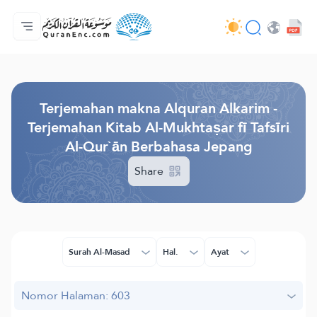
Beranda
Daftar isi terjemahan
Audio
Layanan pengembang - API
Tentang proyek ini
Hubungi kami
Bahasa
Browse Old Version
Terjemahan makna Alquran Alkarim -
Terjemahan Kitab Al-Mukhtaṣar fī Tafsīri
Al-Qur`ān Berbahasa Jepang
Share
Surah Al-Masad
Hal.
Ayat
Nomor Halaman: 603