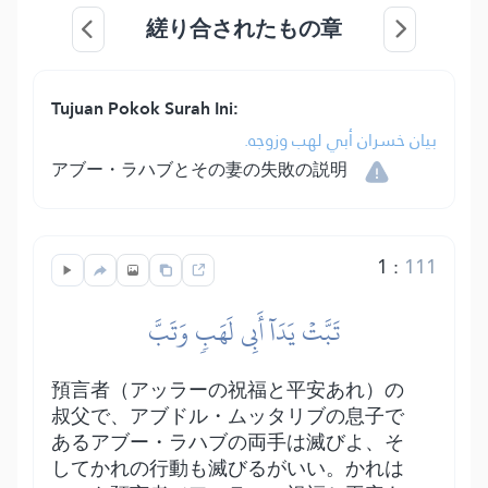
縒り合されたもの章
Tujuan Pokok Surah Ini:
بيان خسران أبي لهب وزوجه.
アブー・ラハブとその妻の失敗の説明
1
:
111
تَبَّتۡ يَدَآ أَبِي لَهَبٖ وَتَبَّ
預言者（アッラーの祝福と平安あれ）の
叔父で、アブドル・ムッタリブの息子で
あるアブー・ラハブの両手は滅びよ、そ
してかれの行動も滅びるがいい。かれは