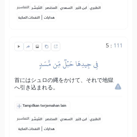
التفاسير:
الطبري
ابن كثير
السعدي
المختصر
المُيسَّر
|
هدايات
النفحات المكية
5
:
111
فِي جِيدِهَا حَبۡلٞ مِّن مَّسَدِۭ
首にはシュロの縄をかけて、それで地獄
へ引き込まれる。
Tampilkan terjemahan lain
التفاسير:
الطبري
ابن كثير
السعدي
المختصر
المُيسَّر
|
هدايات
النفحات المكية