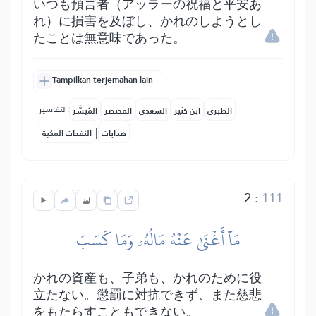
いつも預言者（アッラーの祝福と平安あ
れ）に損害を及ぼし、かれのしようとし
たことは無意味であった。
Tampilkan terjemahan lain
التفاسير:
الطبري
ابن كثير
السعدي
المختصر
المُيسَّر
|
هدايات
النفحات المكية
2
:
111
مَآ أَغۡنَىٰ عَنۡهُ مَالُهُۥ وَمَا كَسَبَ
かれの資産も、子弟も、かれのために役
立たない。懲罰に対抗できず、また慈悲
をもたらすこともできない。