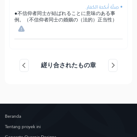
• صِحَّة أنكحة الكفار.
●不信仰者同士が結ばれることに意味のある事
例。（不信仰者同士の婚姻の（法的）正当性）
縒り合されたもの章
Beranda
Tentang proyek ini