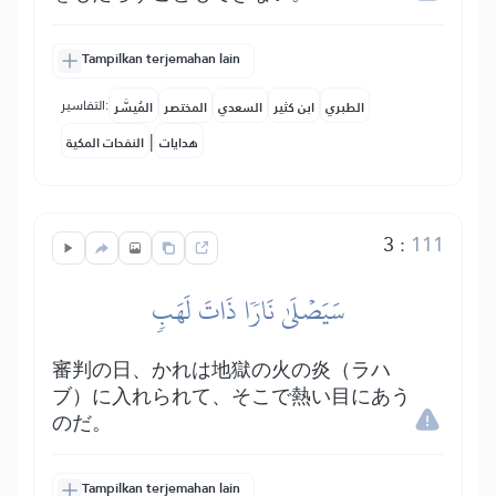
Tampilkan terjemahan lain
التفاسير:
الطبري
ابن كثير
السعدي
المختصر
المُيسَّر
|
هدايات
النفحات المكية
3
:
111
سَيَصۡلَىٰ نَارٗا ذَاتَ لَهَبٖ
審判の日、かれは地獄の火の炎（ラハ
ブ）に入れられて、そこで熱い目にあう
のだ。
Tampilkan terjemahan lain