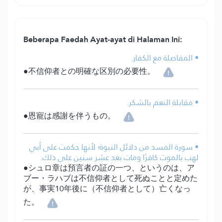
Beberapa Faedah Ayat-ayat di Halaman Ini:
• المفاصلة مع الكفار.
●不信仰者との明確な区別の必要性。
• مقابلة النعم بالشكر.
●恩寵は感謝を伴うもの。
• سورة المسد من دلائل النبوة؛ لأنها حكمت على أبي
لهب بالموت كافرًا ومات بعد عشر سنين على ذلك.
●シュロ章は預言者の証の一つ、というのは、ア
ブー・ラハブは不信仰者として死ぬことと定めた
が、事実10年後に（不信仰者として）亡くなっ
た。