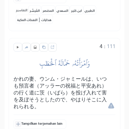
التفاسير:
الطبري
ابن كثير
السعدي
المختصر
المُيسَّر
|
هدايات
النفحات المكية
4
:
111
وَٱمۡرَأَتُهُۥ حَمَّالَةَ ٱلۡحَطَبِ
かれの妻、ウンム・ジャミールは、いつ
も預言者（アッラーの祝福と平安あれ）
の行く道に茨（いばら）を投げ入れて害
を及ぼそうとしたので、やはりそこに入
れられる。
Tampilkan terjemahan lain