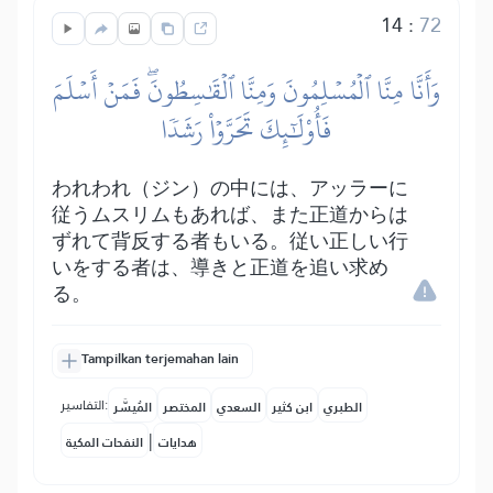
14
:
72
وَأَنَّا مِنَّا ٱلۡمُسۡلِمُونَ وَمِنَّا ٱلۡقَٰسِطُونَۖ فَمَنۡ أَسۡلَمَ
فَأُوْلَٰٓئِكَ تَحَرَّوۡاْ رَشَدٗا
われわれ（ジン）の中には、アッラーに
従うムスリムもあれば、また正道からは
ずれて背反する者もいる。従い正しい行
いをする者は、導きと正道を追い求め
る。
Tampilkan terjemahan lain
التفاسير:
الطبري
ابن كثير
السعدي
المختصر
المُيسَّر
|
هدايات
النفحات المكية