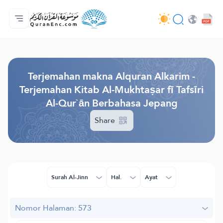
Beranda
Daftar isi terjemahan
Audio
Layanan pengembang - API
Tentang proyek ini
Hubungi kami
Bahasa
Browse Old Version
Terjemahan makna Alquran Alkarim -
Terjemahan Kitab Al-Mukhtaṣar fī Tafsīri
Al-Qur`ān Berbahasa Jepang
Share
Surah Al-Jinn
Hal.
Ayat
Nomor Halaman: 573