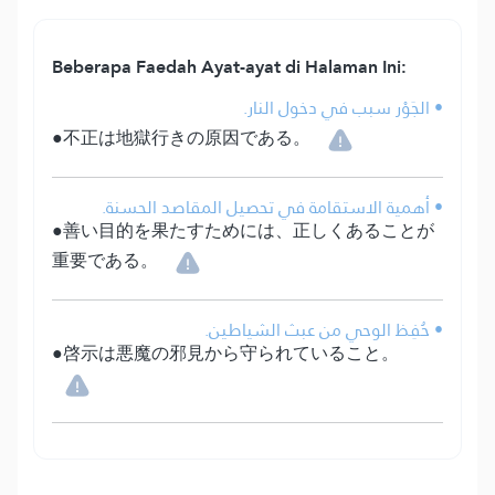
Beberapa Faedah Ayat-ayat di Halaman Ini:
• الجَوْر سبب في دخول النار.
●不正は地獄行きの原因である。
• أهمية الاستقامة في تحصيل المقاصد الحسنة.
●善い目的を果たすためには、正しくあることが
重要である。
• حُفِظ الوحي من عبث الشياطين.
●啓示は悪魔の邪見から守られていること。