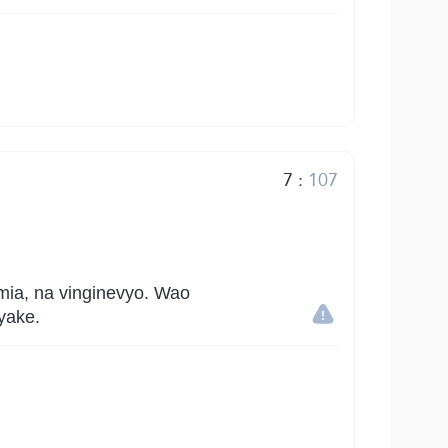
7
:
107
ia, na vinginevyo. Wao
yake.