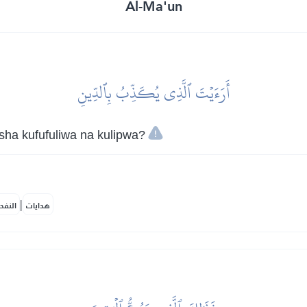
Al-Ma'un
أَرَءَيۡتَ ٱلَّذِي يُكَذِّبُ بِٱلدِّينِ
sha kufufuliwa na kulipwa?
|
هدايات
النفح