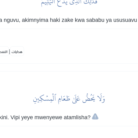
فَذَٰلِكَ ٱلَّذِي يَدُعُّ ٱلۡيَتِيمَ
wa nguvu, akimnyima haki zake kwa sababu ya ususuav
|
هدايات
النفح
وَلَا يَحُضُّ عَلَىٰ طَعَامِ ٱلۡمِسۡكِينِ
kini. Vipi yeye mwenyewe atamlisha?