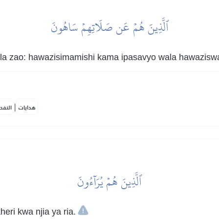
ٱلَّذِينَ هُمۡ عَن صَلَاتِهِمۡ سَاهُونَ
a zao: hawazisimamishi kama ipasavyo wala hawaziswal
|
هدايات
النفح
ٱلَّذِينَ هُمۡ يُرَآءُونَ
ri kwa njia ya ria.