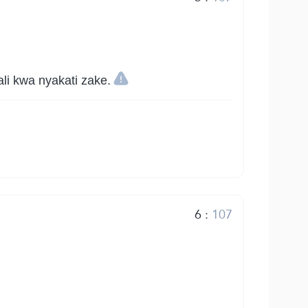
i kwa nyakati zake.
6
:
107