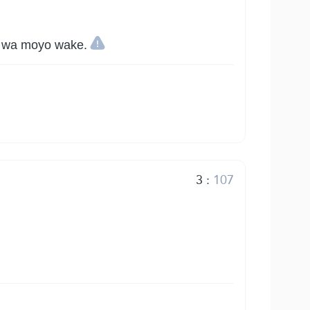
u wa moyo wake.
3
:
107