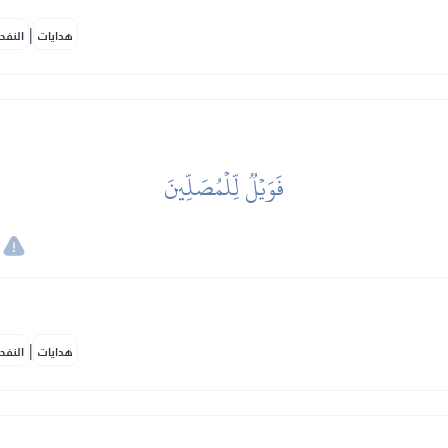
|
هدايات
النفح
فَوَيۡلٞ لِّلۡمُصَلِّينَ
|
هدايات
النفح