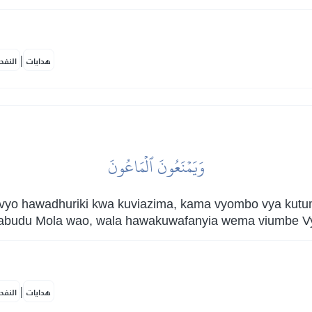
|
هدايات
النفح
وَيَمۡنَعُونَ ٱلۡمَاعُونَ
yo hawadhuriki kwa kuviazima, kama vyombo vya kutum
uabudu Mola wao, wala hawakuwafanyia wema viumbe V
|
هدايات
النفح