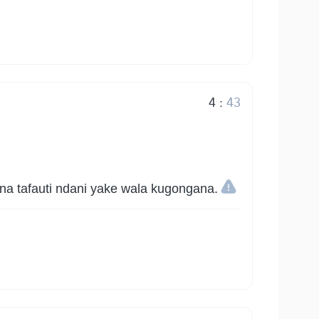
4
:
43
aina tafauti ndani yake wala kugongana.