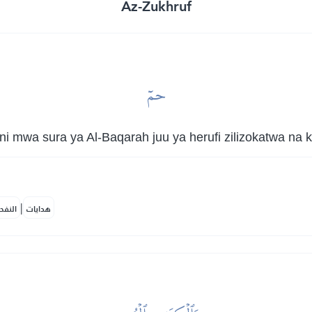
Az-Zukhruf
حمٓ
 mwa sura ya Al-Baqarah juu ya herufi zilizokatwa na 
|
هدايات
النفح