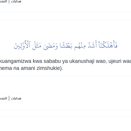
|
هدايات
النفح
فَأَهۡلَكۡنَآ أَشَدَّ مِنۡهُم بَطۡشٗا وَمَضَىٰ مَثَلُ ٱلۡأَوَّلِينَ
kuangamizwa kwa sababu ya ukanushaji wao, ujeuri wa
ehema na amani zimshukie).
|
هدايات
النفح