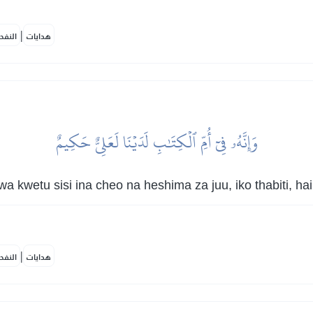
|
هدايات
النفح
وَإِنَّهُۥ فِيٓ أُمِّ ٱلۡكِتَٰبِ لَدَيۡنَا لَعَلِيٌّ حَكِيمٌ
a kwetu sisi ina cheo na heshima za juu, iko thabiti, h
|
هدايات
النفح