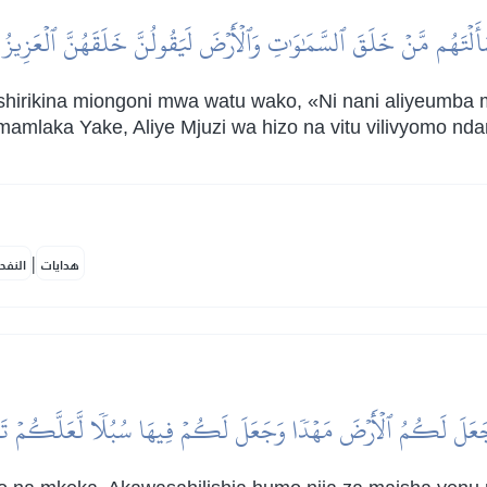
َلۡتَهُم مَّنۡ خَلَقَ ٱلسَّمَٰوَٰتِ وَٱلۡأَرۡضَ لَيَقُولُنَّ خَلَقَهُنَّ ٱلۡعَزِيزُ 
hirikina miongoni mwa watu wako, «Ni nani aliyeumba
 mamlaka Yake, Aliye Mjuzi wa hizo na vitu vilivyomo nd
|
هدايات
النفح
عَلَ لَكُمُ ٱلۡأَرۡضَ مَهۡدٗا وَجَعَلَ لَكُمۡ فِيهَا سُبُلٗا لَّعَلَّكُمۡ تَ