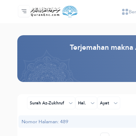
Be
Beranda
Daftar isi terjemahan
Audio
Layanan pengembang - API
Tentang proyek ini
Hubungi kami
Bahasa
Browse Old Version
Terjemahan makna A
Surah Az-Zukhruf
Hal.
Ayat
Nomor Halaman: 489