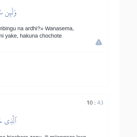
وَلَئِن سَأ
 mbingu na ardhi?» Wanasema,
ani yake, hakuna chochote
10
:
43
ٱلَّذِي جَ