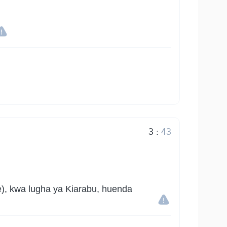
3
:
43
), kwa lugha ya Kiarabu, huenda