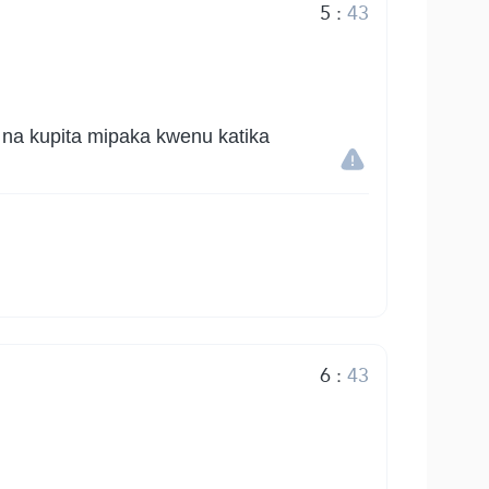
5
:
43
 na kupita mipaka kwenu katika
6
:
43