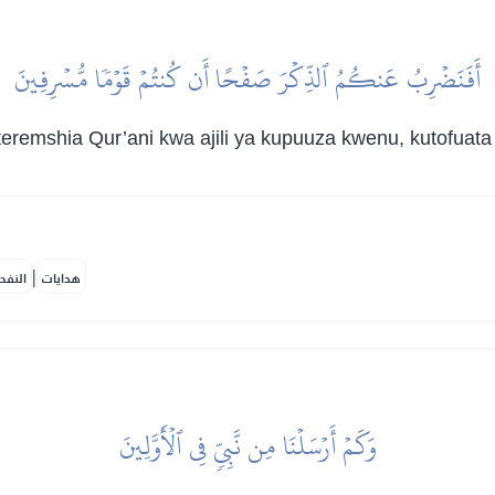
أَفَنَضۡرِبُ عَنكُمُ ٱلذِّكۡرَ صَفۡحًا أَن كُنتُمۡ قَوۡمٗا مُّسۡرِفِينَ
remshia Qur’ani kwa ajili ya kupuuza kwenu, kutofuata
|
هدايات
النفح
وَكَمۡ أَرۡسَلۡنَا مِن نَّبِيّٖ فِي ٱلۡأَوَّلِينَ