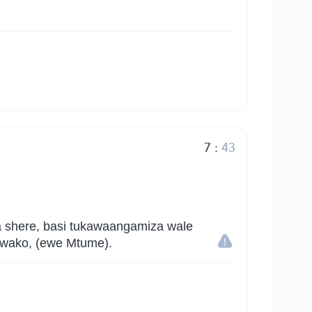
7
:
43
a shere, basi tukawaangamiza wale
u wako, (ewe Mtume).