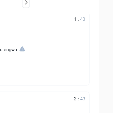
1
:
43
kutengwa.
2
:
43