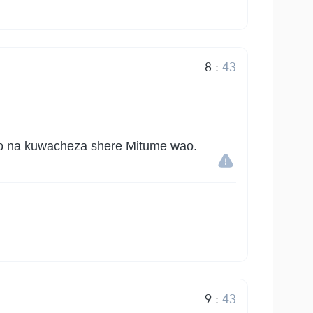
8
:
43
o na kuwacheza shere Mitume wao.
9
:
43