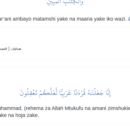
وَٱلۡكِتَٰبِ ٱلۡمُبِينِ
ur’ani ambayo matamshi yake na maana yake iko wazi.
|
هدايات
النفح
إِنَّا جَعَلۡنَٰهُ قُرۡءَٰنًا عَرَبِيّٗا لَّعَلَّكُمۡ تَعۡقِلُونَ
uhammad, (rehema za Allah Mtukufu na amani zimshukie
ke na hoja zake.