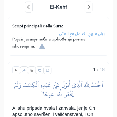
El-Kehf
Scopi principali della Sura:
بيان منهج التعامل مع الفتن.
Pojašnjavanje načina ophođenja prema
iskušenjima.
1
:
18
ٱلۡحَمۡدُ لِلَّهِ ٱلَّذِيٓ أَنزَلَ عَلَىٰ عَبۡدِهِ ٱلۡكِتَٰبَ وَلَمۡ
يَجۡعَل لَّهُۥ عِوَجَاۜ
Allahu pripada hvala i zahvala, jer je On
apsolutno savršeni i veličanstveni, i On