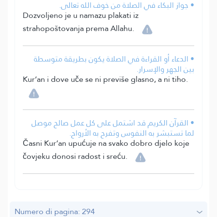
• جواز البكاء في الصلاة من خوف الله تعالى.
Dozvoljeno je u namazu plakati iz
strahopoštovanja prema Allahu.
• الدعاء أو القراءة في الصلاة يكون بطريقة متوسطة
بين الجهر والإسرار.
Kur’an i dove uče se ni previše glasno, a ni tiho.
• القرآن الكريم قد اشتمل على كل عمل صالح موصل
لما تستبشر به النفوس وتفرح به الأرواح.
Časni Kur’an upućuje na svako dobro djelo koje
čovjeku donosi radost i sreću.
Numero di pagina: 294