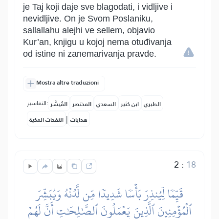
je Taj koji daje sve blagodati, i vidljive i
nevidljive. On je Svom Poslaniku,
sallallahu alejhi ve sellem, objavio
Kur’an, knjigu u kojoj nema otuđivanja
od istine ni zanemarivanja pravde.
Mostra altre traduzioni
التفاسير:
الطبري
ابن كثير
السعدي
المختصر
المُيسَّر
|
هدايات
النفحات المكية
2
:
18
قَيِّمٗا لِّيُنذِرَ بَأۡسٗا شَدِيدٗا مِّن لَّدُنۡهُ وَيُبَشِّرَ
ٱلۡمُؤۡمِنِينَ ٱلَّذِينَ يَعۡمَلُونَ ٱلصَّٰلِحَٰتِ أَنَّ لَهُمۡ