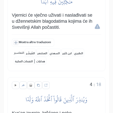
مَّٰكِثِينَ فِيهِ أَبَدٗا
Vjernici će vječno uživati i naslađivati se
u džennetskim blagodatima kojima će ih
Svevišnji Allah počastiti.
Mostra altre traduzioni
التفاسير:
الطبري
ابن كثير
السعدي
المختصر
المُيسَّر
|
هدايات
النفحات المكية
4
:
18
وَيُنذِرَ ٱلَّذِينَ قَالُواْ ٱتَّخَذَ ٱللَّهُ وَلَدٗا