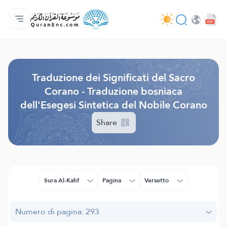
Home
Indice traduzioni
Audio
Servizi per sviluppatori - API
Sul progetto
Contattaci
Lingua
Browse Old Version
Traduzione dei Significati del Sacro
Corano - Traduzione bosniaca
dell'Esegesi Sintetica del Nobile Corano
Share
Sura Al-Kahf
Pagina
Versetto
Numero di pagina: 293