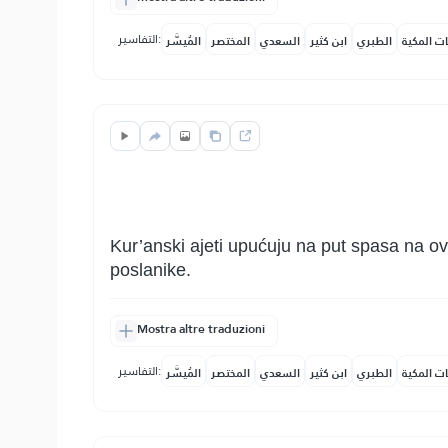
التفاسير:
ات المكية
الطبري
ابن كثير
السعدي
المختصر
المُيسَّر
Kur’anski ajeti upućuju na put spasa na ovo
poslanike.
Mostra altre traduzioni
التفاسير:
ات المكية
الطبري
ابن كثير
السعدي
المختصر
المُيسَّر