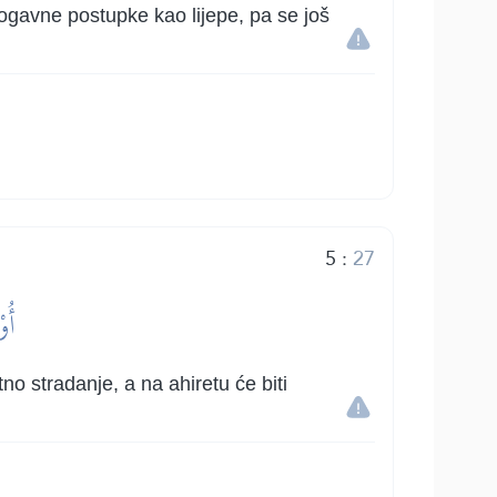
 ogavne postupke kao lijepe, pa se još
5
:
27
أُو
o stradanje, a na ahiretu će biti