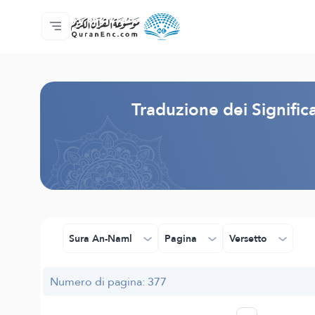
Home
Indice traduzioni
Audio
Servizi per sviluppatori - API
Sul progetto
Contattaci
Lingua
Browse Old Version
Traduzione dei Signific
Sura An-Naml
Pagina
Versetto
Numero di pagina: 377