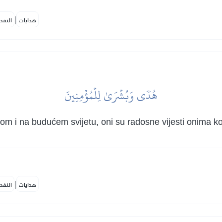
|
هدايات
النفح
هُدٗى وَبُشۡرَىٰ لِلۡمُؤۡمِنِينَ
m i na budućem svijetu, oni su radosne vijesti onima koji
|
هدايات
النفح