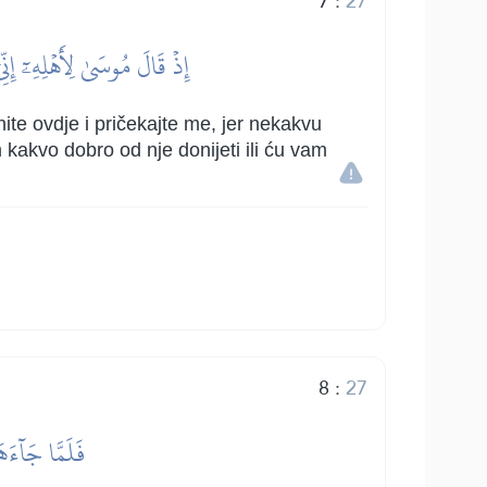
7
:
27
إِذۡ قَالَ مُوسَىٰ لِأَهۡلِهِۦٓ 
ite ovdje i pričekajte me, jer nekakvu
 kakvo dobro od nje donijeti ili ću vam
8
:
27
فَلَمَّا جَآءَ