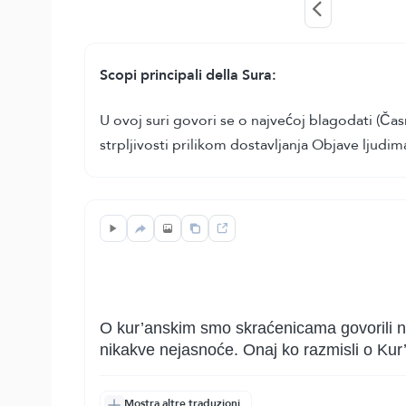
Scopi principali della Sura:
U ovoj suri govori se o najvećoj blagodati (Časn
strpljivosti prilikom dostavljanja Objave ljudim
O kur’anskim smo skraćenicama govorili na
nikakve nejasnoće. Onaj ko razmisli o Kur’
Mostra altre traduzioni