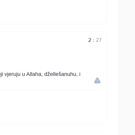
2
:
27
 vjeruju u Allaha, džellešanuhu, i