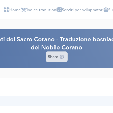
Home
Indice traduzioni
Servizi per sviluppatori
Su
ati del Sacro Corano - Traduzione bosniac
del Nobile Corano
Share