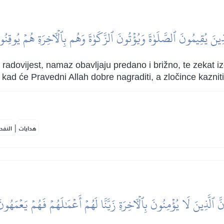
َذِينَ يُقِيمُونَ ٱلصَّلَوٰةَ وَيُؤۡتُونَ ٱلزَّكَوٰةَ وَهُم بِٱلۡأٓخِرَةِ هُمۡ يُوقِنُو
 i radovijest, namaz obavljaju predano i brižno, te zekat 
 kad će Pravedni Allah dobre nagraditi, a zločince kazniti,
|
هدايات
النفح
نَّ ٱلَّذِينَ لَا يُؤۡمِنُونَ بِٱلۡأٓخِرَةِ زَيَّنَّا لَهُمۡ أَعۡمَٰلَهُمۡ فَهُمۡ يَعۡمَهُون