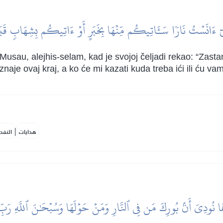
إِنِّيٓ ءَانَسۡتُ نَارٗا سَـَٔاتِيكُم مِّنۡهَا بِخَبَرٍ أَوۡ ءَاتِيكُم بِشِهَابٖ 
usau, alejhis-selam, kad je svojoj čeljadi rekao: “Zastan
aje ovaj kraj, a ko će mi kazati kuda treba ići ili ću vam
|
هدايات
النفح
هَا نُودِيَ أَنۢ بُورِكَ مَن فِي ٱلنَّارِ وَمَنۡ حَوۡلَهَا وَسُبۡحَٰنَ ٱللَّهِ رَبِّ