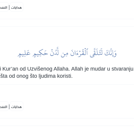
|
هدايات
النفح
وَإِنَّكَ لَتُلَقَّى ٱلۡقُرۡءَانَ مِن لَّدُنۡ حَكِيمٍ عَلِيمٍ
sni Kur’an od Uzvišenog Allaha. Allah je mudar u stvaranju
ta od onog što ljudima koristi.
|
هدايات
النفح