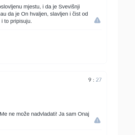
lovljenu mjestu, i da je Svevišnji
u da je On hvaljen, slavljen i čist od
i to pripisuju.
9
:
27
ko Me ne može nadvladati! Ja sam Onaj