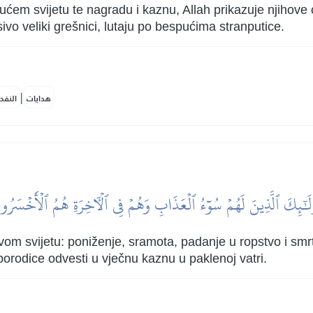
dućem svijetu te nagradu i kaznu, Allah prikazuje njihove
sivo veliki grešnici, lutaju po bespućima stranputice.
|
هدايات
النفح
ْلَٰٓئِكَ ٱلَّذِينَ لَهُمۡ سُوٓءُ ٱلۡعَذَابِ وَهُمۡ فِي ٱلۡأٓخِرَةِ هُمُ ٱلۡأَخۡسَرُو
om svijetu: poniženje, sramota, padanje u ropstvo i smrtn
 porodice odvesti u vječnu kaznu u paklenoj vatri.