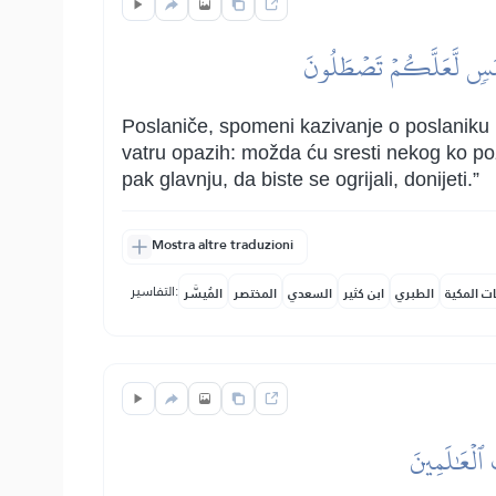
قَبَسٖ لَّعَلَّكُمۡ تَصۡطَلُونَ
Poslaniče, spomeni kazivanje o poslaniku M
vatru opazih: možda ću sresti nekog ko pozn
pak glavnju, da biste se ogrijali, donijeti.”
Mostra altre traduzioni
التفاسير:
ات المكية
الطبري
ابن كثير
السعدي
المختصر
المُيسَّر
 ٱلۡعَٰلَمِينَ