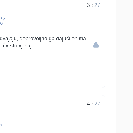
3
:
27
ٱلّ
izdvajaju, dobrovoljno ga dajući onima
 čvrsto vjeruju.
4
:
27
إِ