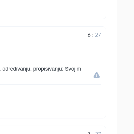
6
:
27
, određivanju, propisivanju; Svojim