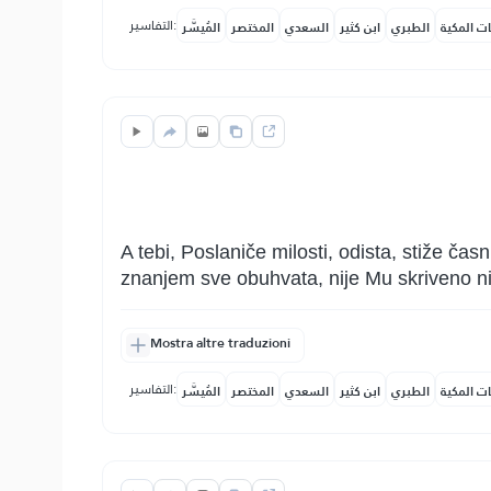
التفاسير:
ات المكية
الطبري
ابن كثير
السعدي
المختصر
المُيسَّر
A tebi, Poslaniče milosti, odista, stiže ča
znanjem sve obuhvata, nije Mu skriveno niš
Mostra altre traduzioni
التفاسير:
ات المكية
الطبري
ابن كثير
السعدي
المختصر
المُيسَّر