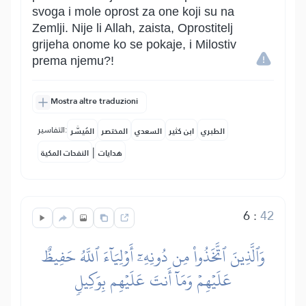
svoga i mole oprost za one koji su na
Zemlji. Nije li Allah, zaista, Oprostitelj
grijeha onome ko se pokaje, i Milostiv
prema njemu?!
Mostra altre traduzioni
التفاسير:
الطبري
ابن كثير
السعدي
المختصر
المُيسَّر
|
هدايات
النفحات المكية
6
:
42
وَٱلَّذِينَ ٱتَّخَذُواْ مِن دُونِهِۦٓ أَوۡلِيَآءَ ٱللَّهُ حَفِيظٌ
عَلَيۡهِمۡ وَمَآ أَنتَ عَلَيۡهِم بِوَكِيلٖ