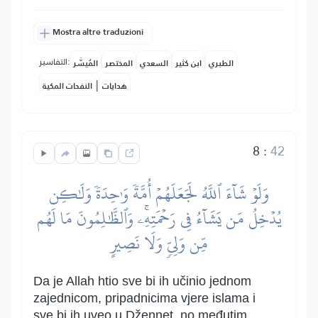
Mostra altre traduzioni
التفاسير:
الطبري
ابن كثير
السعدي
المختصر
المُيسَّر
|
هدايات
النفحات المكية
8
:
42
وَلَوۡ شَآءَ ٱللَّهُ لَجَعَلَهُمۡ أُمَّةٗ وَٰحِدَةٗ وَلَٰكِن
يُدۡخِلُ مَن يَشَآءُ فِي رَحۡمَتِهِۦۚ وَٱلظَّٰلِمُونَ مَا لَهُم
مِّن وَلِيّٖ وَلَا نَصِيرٍ
Da je Allah htio sve bi ih učinio jednom
zajednicom, pripadnicima vjere islama i
sve bi ih uveo u Džennet, no međutim,