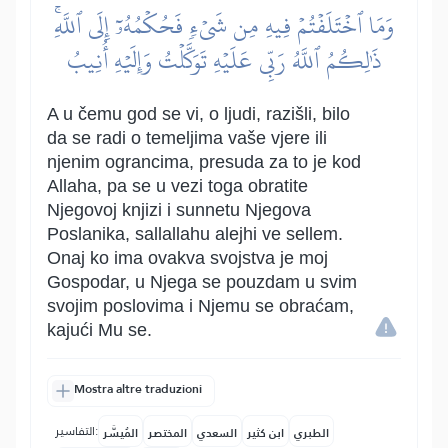
وَمَا ٱخۡتَلَفۡتُمۡ فِيهِ مِن شَيۡءٖ فَحُكۡمُهُۥٓ إِلَى ٱللَّهِۚ
ذَٰلِكُمُ ٱللَّهُ رَبِّي عَلَيۡهِ تَوَكَّلۡتُ وَإِلَيۡهِ أُنِيبُ
A u čemu god se vi, o ljudi, razišli, bilo
da se radi o temeljima vaše vjere ili
njenim ograncima, presuda za to je kod
Allaha, pa se u vezi toga obratite
Njegovoj knjizi i sunnetu Njegova
Poslanika, sallallahu alejhi ve sellem.
Onaj ko ima ovakva svojstva je moj
Gospodar, u Njega se pouzdam u svim
svojim poslovima i Njemu se obraćam,
kajući Mu se.
Mostra altre traduzioni
التفاسير:
الطبري
ابن كثير
السعدي
المختصر
المُيسَّر