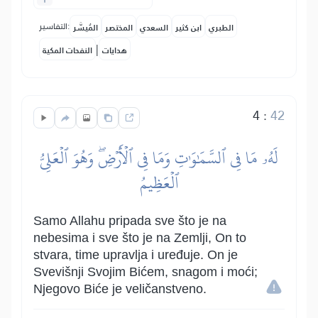
التفاسير:
الطبري
ابن كثير
السعدي
المختصر
المُيسَّر
|
هدايات
النفحات المكية
4
:
42
لَهُۥ مَا فِي ٱلسَّمَٰوَٰتِ وَمَا فِي ٱلۡأَرۡضِۖ وَهُوَ ٱلۡعَلِيُّ
ٱلۡعَظِيمُ
Samo Allahu pripada sve što je na
nebesima i sve što je na Zemlji, On to
stvara, time upravlja i uređuje. On je
Svevišnji Svojim Bićem, snagom i moći;
Njegovo Biće je veličanstveno.