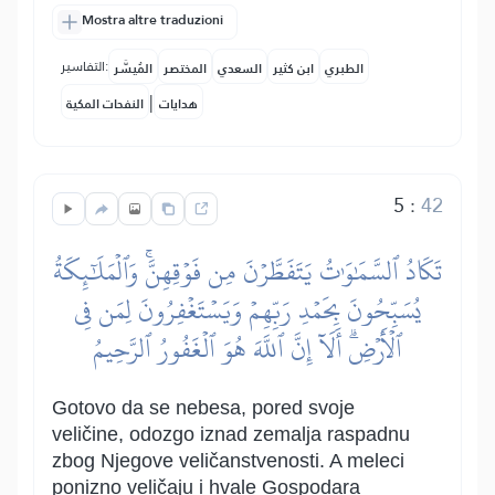
Mostra altre traduzioni
التفاسير:
الطبري
ابن كثير
السعدي
المختصر
المُيسَّر
|
هدايات
النفحات المكية
5
:
42
تَكَادُ ٱلسَّمَٰوَٰتُ يَتَفَطَّرۡنَ مِن فَوۡقِهِنَّۚ وَٱلۡمَلَٰٓئِكَةُ
يُسَبِّحُونَ بِحَمۡدِ رَبِّهِمۡ وَيَسۡتَغۡفِرُونَ لِمَن فِي
ٱلۡأَرۡضِۗ أَلَآ إِنَّ ٱللَّهَ هُوَ ٱلۡغَفُورُ ٱلرَّحِيمُ
Gotovo da se nebesa, pored svoje
veličine, odozgo iznad zemalja raspadnu
zbog Njegove veličanstvenosti. A meleci
ponizno veličaju i hvale Gospodara