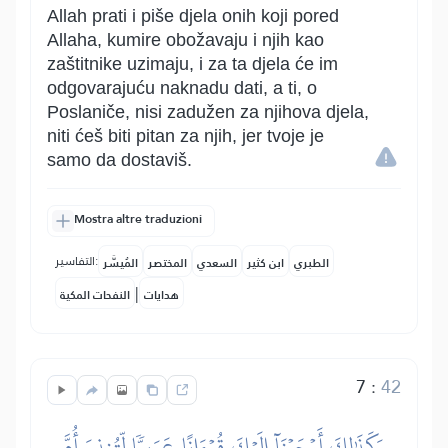
Allah prati i piše djela onih koji pored
Allaha, kumire obožavaju i njih kao
zaštitnike uzimaju, i za ta djela će im
odgovarajuću naknadu dati, a ti, o
Poslaniče, nisi zadužen za njihova djela,
niti ćeš biti pitan za njih, jer tvoje je
samo da dostaviš.
Mostra altre traduzioni
التفاسير:
الطبري
ابن كثير
السعدي
المختصر
المُيسَّر
|
هدايات
النفحات المكية
7
:
42
وَكَذَٰلِكَ أَوۡحَيۡنَآ إِلَيۡكَ قُرۡءَانًا عَرَبِيّٗا لِّتُنذِرَ أُمَّ