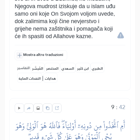
Njegova mudrost iziskuje da u islam uđu
samo oni koje On Svojom voljom uvede,
dok zalimima koji čine nevjerstvo i
grijehe nema zaštitnika i pomagača koji
će ih spasiti od Allahove kazne.
Mostra altre traduzioni
التفاسير:
الطبري
ابن كثير
السعدي
المختصر
المُيسَّر
|
هدايات
النفحات المكية
9
:
42
أَمِ ٱتَّخَذُواْ مِن دُونِهِۦٓ أَوۡلِيَآءَۖ فَٱللَّهُ هُوَ ٱلۡوَلِيُّ وَهُوَ
يُحۡيِ ٱلۡمَوۡتَىٰ وَهُوَ عَلَىٰ كُلِّ شَيۡءٖ قَدِيرٞ