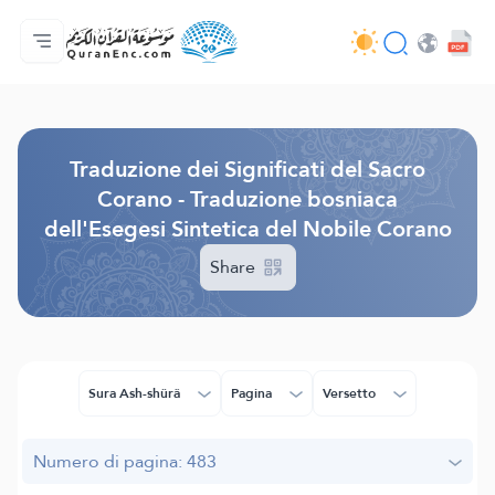
Home
Indice traduzioni
Audio
Servizi per sviluppatori - API
Sul progetto
Contattaci
Lingua
Browse Old Version
Traduzione dei Significati del Sacro
Corano - Traduzione bosniaca
dell'Esegesi Sintetica del Nobile Corano
Share
Sura Ash-shûrâ
Pagina
Versetto
Numero di pagina: 483