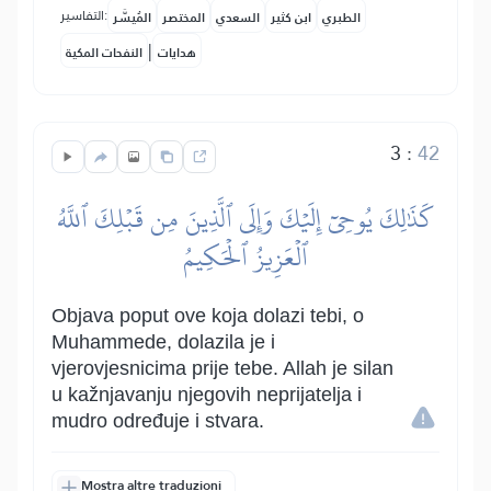
التفاسير:
الطبري
ابن كثير
السعدي
المختصر
المُيسَّر
|
هدايات
النفحات المكية
3
:
42
كَذَٰلِكَ يُوحِيٓ إِلَيۡكَ وَإِلَى ٱلَّذِينَ مِن قَبۡلِكَ ٱللَّهُ
ٱلۡعَزِيزُ ٱلۡحَكِيمُ
Objava poput ove koja dolazi tebi, o
Muhammede, dolazila je i
vjerovjesnicima prije tebe. Allah je silan
u kažnjavanju njegovih neprijatelja i
mudro određuje i stvara.
Mostra altre traduzioni