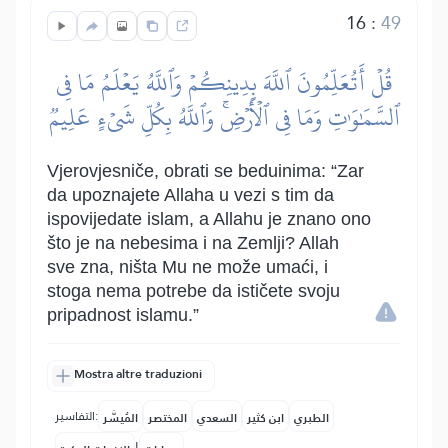
16
:
49
قُلۡ أَتُعَلِّمُونَ ٱللَّهَ بِدِينِكُمۡ وَٱللَّهُ يَعۡلَمُ مَا فِي
ٱلسَّمَٰوَٰتِ وَمَا فِي ٱلۡأَرۡضِۚ وَٱللَّهُ بِكُلِّ شَيۡءٍ عَلِيمٞ
Vjerovjesniče, obrati se beduinima: “Zar
da upoznajete Allaha u vezi s tim da
ispovijedate islam, a Allahu je znano ono
što je na nebesima i na Zemlji? Allah
sve zna, ništa Mu ne može umaći, i
stoga nema potrebe da ističete svoju
pripadnost islamu.”
Mostra altre traduzioni
التفاسير:
الطبري
ابن كثير
السعدي
المختصر
المُيسَّر