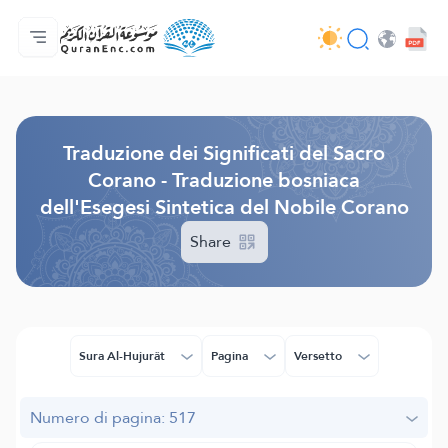
Home
Indice traduzioni
Audio
Servizi per sviluppatori - API
Sul progetto
Contattaci
Lingua
Browse Old Version
Traduzione dei Significati del Sacro
Corano - Traduzione bosniaca
dell'Esegesi Sintetica del Nobile Corano
Share
Sura Al-Hujurât
Pagina
Versetto
Numero di pagina: 517