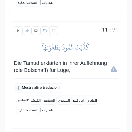
|
هدايات
النفحات المكية
11
:
91
كَذَّبَتۡ ثَمُودُ بِطَغۡوَىٰهَآ
Die Tamud erklärten in ihrer Auflehnung
(die Botschaft) für Lüge,
Mostra altre traduzioni
التفاسير:
الطبري
ابن كثير
السعدي
المختصر
المُيسَّر
|
هدايات
النفحات المكية