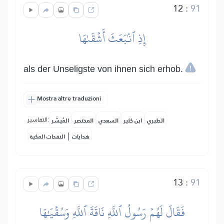
12
:
91
إِذِ ٱنۢبَعَثَ أَشۡقَىٰهَا
als der Unseligste von ihnen sich erhob.
Mostra altre traduzioni
التفاسير:
الطبري
ابن كثير
السعدي
المختصر
المُيسَّر
|
هدايات
النفحات المكية
13
:
91
فَقَالَ لَهُمۡ رَسُولُ ٱللَّهِ نَاقَةَ ٱللَّهِ وَسُقۡيَٰهَا