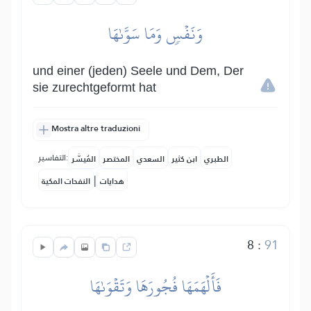
وَنَفۡسٖ وَمَا سَوَّىٰهَا
und einer (jeden) Seele und Dem, Der
sie zurechtgeformt hat
Mostra altre traduzioni
التفاسير:
الطبري
ابن كثير
السعدي
المختصر
المُيسَّر
|
هدايات
النفحات المكية
8
:
91
فَأَلۡهَمَهَا فُجُورَهَا وَتَقۡوَىٰهَا