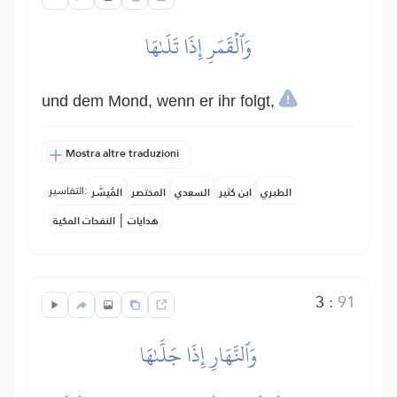
وَٱلۡقَمَرِ إِذَا تَلَىٰهَا
und dem Mond, wenn er ihr folgt,
Mostra altre traduzioni
التفاسير:
الطبري
ابن كثير
السعدي
المختصر
المُيسَّر
|
هدايات
النفحات المكية
3
:
91
وَٱلنَّهَارِ إِذَا جَلَّىٰهَا