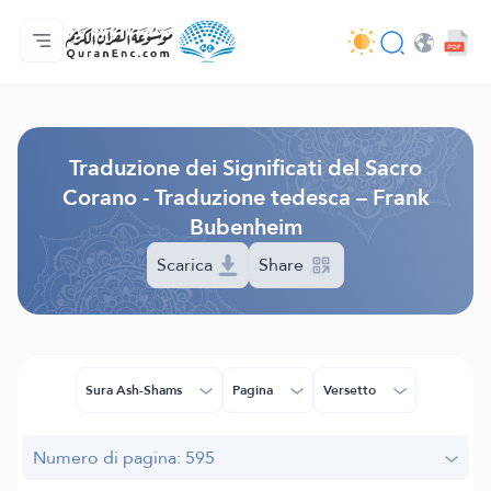
Home
Indice traduzioni
Audio
Servizi per sviluppatori - API
Sul progetto
Contattaci
Lingua
Browse Old Version
Traduzione dei Significati del Sacro
Corano - Traduzione tedesca – Frank
Bubenheim
Scarica
Share
Sura Ash-Shams
Pagina
Versetto
Numero di pagina: 595