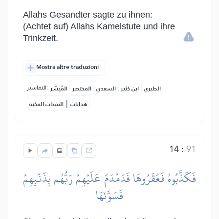
Allahs Gesandter sagte zu ihnen:
(Achtet auf) Allahs Kamelstute und ihre
Trinkzeit.
Mostra altre traduzioni
التفاسير:
الطبري
ابن كثير
السعدي
المختصر
المُيسَّر
|
هدايات
النفحات المكية
14
:
91
فَكَذَّبُوهُ فَعَقَرُوهَا فَدَمۡدَمَ عَلَيۡهِمۡ رَبُّهُم بِذَنۢبِهِمۡ
فَسَوَّىٰهَا