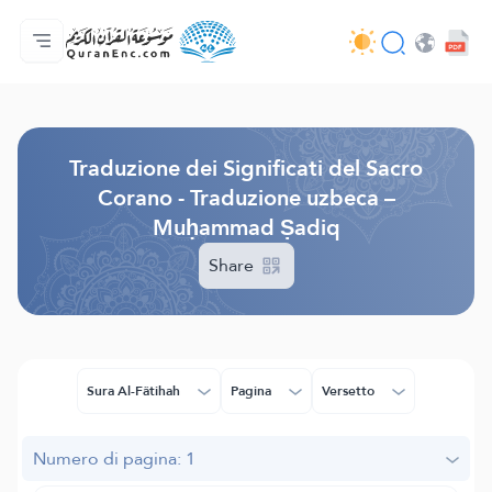
Home
Indice traduzioni
Audio
Servizi per sviluppatori - API
Sul progetto
Contattaci
Lingua
Browse Old Version
Traduzione dei Significati del Sacro
Corano - Traduzione uzbeca –
Muḥammad Ṣadiq
Share
Sura Al-Fâtihah
Pagina
Versetto
Numero di pagina: 1