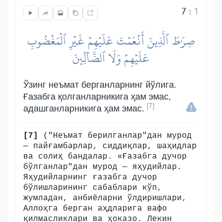
7
:
1
صِرَٰطَ ٱلَّذِينَ أَنۡعَمۡتَ عَلَيۡهِمۡ غَيۡرِ ٱلۡمَغۡضُوبِ
عَلَيۡهِمۡ وَلَا ٱلضَّآلِّينَ
Ўзинг неъмат берганларнинг йўлига.
Ғазабга қолганларникига ҳам эмас,
[7]
адашганларникига ҳам эмас.
[7]
("Неъмат берилганлар"дан мурод
— пайғамбарлар, сиддиқлар, шаҳидлар
ва солиҳ бандалар. «Ғазабга дучор
бўлганлар"дан мурод — яҳудийлар.
Яҳудийларнинг ғазабга дучор
бўлишларининг сабаблари кўп,
жумладан, анбиёларни ўлдиришлари,
Аллоҳга берган аҳдларига вафо
қилмасликлари ва ҳоказо. Лекин