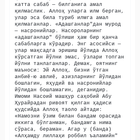
катта сабаб — билганига амал
қилмаслик. Аллоҳ уларга илм берган,
улар эса била туриб илмга амал
қилмаганлар. «Адашганлар"дан мурод
— насронийлар. Насороларнинг
«адашганлар" бўлиши ҳам бир қанча
сабабларга кўрадир. Энг асосийси —
улар мақсадга эришиш йўлида Аллоҳ
кўрсатган йўлни эмас, ўзлари топган
йўлни танлаганлар. Демак, оятнинг
маъноси: Эй Аллоҳ, бизни ўтган
анбиё-ю авлиё, азизларнинг йўлидан
бошлагин, яҳудий ва насронийлар
йўлидан бошламагин, деганидир.
Имоми Насоий машҳур саҳобий Абу
Ҳурайрадан ривоят қилган ҳадиси
қудсийда Аллоҳ таоло айтади:
«Намозни ўзим билан бандам орасида
иккига бўлганман, бандамга нима
сўраса, бераман. Агар у (банда)
«Алҳамду лиллаҳи роббил ъаламийн"