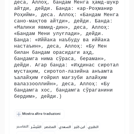
деса, Аллоҳ, бандам Менга ҳамд-шукр
айтди, дейди. Банда: «ар-Роҳманир
Роҳийм», деса. Аллоҳ: «Бандам Менга
сано-мақтов айтди», дейди. Банда:
«Малики явмид-дин», деса, Аллоҳ:
«Бандам Мени улуғлади», дейди.
Банда: «Иййака наъбуду ва иййака
настаъин», деса, Аллоҳ: «Бу Мен
билан бандам орасидаги аҳд,
бандамга нима сўраса, бераман»,
дейди. Агар банда: «Иҳдинас сиротал
мустақим, сиротол-лазийна анъамта
ъалайҳим ғойрил мағзуби алайҳим
валаззооллийн», деса, Аллоҳ: «Бу
бандамга хос, бандамга сўраганини
бердим», дейди.)
Mostra altre traduzioni
التفاسير:
الطبري
ابن كثير
السعدي
المختصر
المُيسَّر