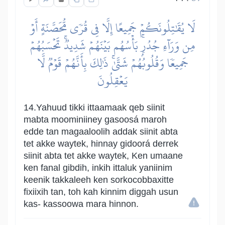
لَا يُقَٰتِلُونَكُمۡ جَمِيعًا إِلَّا فِي قُرٗى مُّحَصَّنَةٍ أَوۡ
مِن وَرَآءِ جُدُرِۭۚ بَأۡسُهُم بَيۡنَهُمۡ شَدِيدٞۚ تَحۡسَبُهُمۡ
جَمِيعٗا وَقُلُوبُهُمۡ شَتَّىٰۚ ذَٰلِكَ بِأَنَّهُمۡ قَوۡمٞ لَّا
يَعۡقِلُونَ
14.Yahuud tikki ittaamaak qeb siinit
mabta moominiiney gasoosá maroh
edde tan magaaloolih addak siinit abta
tet akke waytek, hinnay gidoorá derrek
siinit abta tet akke waytek, Ken umaane
ken fanal gibdih, inkih ittaluk yaniinim
keenik takkaleeh ken sorkocobbaxitte
fixiixih tan, toh kah kinnim diggah usun
kas- kassoowa mara hinnon.