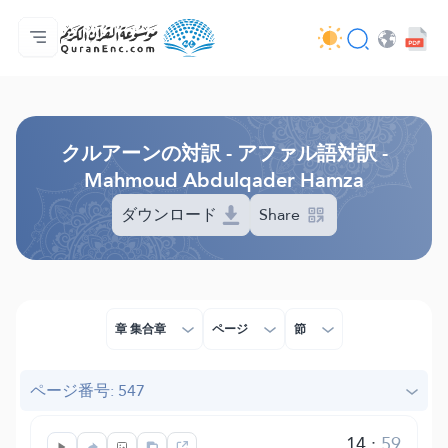
ホーム
対訳の目次
Audio
開発者向け提供サービス - API
事業内容
お問い合わせ
言語
Browse Old Version
クルアーンの対訳 - アファル語対訳 -
Mahmoud Abdulqader Hamza
ダウンロード
Share
章 集合章
ページ
節
ページ番号: 547
14
:
59